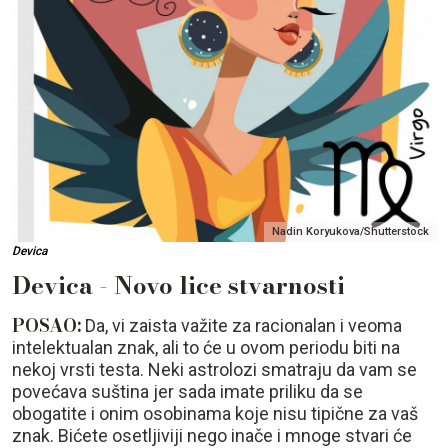
Nadin Koryukova/Shutterstock
Devica
Devica - Novo lice stvarnosti
POSAO:
Da, vi zaista važite za racionalan i veoma
intelektualan znak, ali to će u ovom periodu biti na
nekoj vrsti testa. Neki astrolozi smatraju da vam se
povećava suština jer sada imate priliku da se
obogatite i onim osobinama koje nisu tipične za vaš
znak. Bićete osetljiviji nego inače i mnoge stvari će