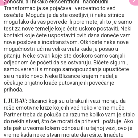
ponosni, ali nikako ekscentrični i nadobudni.
Transformacija se pojačava i verovatno to već
osećate. Moguće je da ste osetljiviji i neke sitnice
mogu lako da vas povrede ili poremete, ali to je samo
test za nove temelje koje ćete uskoro postaviti. Neki
kontakti koje ćete uspostaviti ovih dana doneće vam
nove poslove s inostranstvom. Otkrićete neke nove
mogućnosti i ući na velika vrata kada je posao u
pitanju. Neke stvari koje ste doskoro samo sanjali
odjednom će početi da se ostvaruju. Bićete sigurni,
samouvereni i s mnogo samopouzdanja upustićete
se u nešto novo. Neke Blizance krajem nedelje
očekuje prijatno kraće putovanje ili povećanje
prihoda.
LJUBAV:
Blizanci koji su u braku ili vezi moraju da
reše emotivne krize koje ih već neko vreme muče.
Partner treba da pokuša da razume koliko vam je stalo
do nekih stvari, što će morati da prihvati i poštuje. Ako
ste pak u veoma lošem odnosu ili u tajnoj vezi, ovo je
vreme kada neke stvari morate da rešite. Imaćete