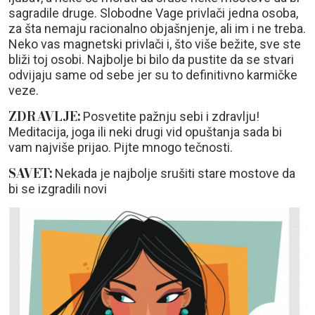
sagradile druge. Slobodne Vage privlači jedna osoba,
za šta nemaju racionalno objašnjenje, ali im i ne treba.
Neko vas magnetski privlači i, što više bežite, sve ste
bliži toj osobi. Najbolje bi bilo da pustite da se stvari
odvijaju same od sebe jer su to definitivno karmičke
veze.
ZDRAVLJE:
Posvetite pažnju sebi i zdravlju!
Meditacija, joga ili neki drugi vid opuštanja sada bi
vam najviše prijao. Pijte mnogo tečnosti.
SAVET:
Nekada je najbolje srušiti stare mostove da
bi se izgradili novi