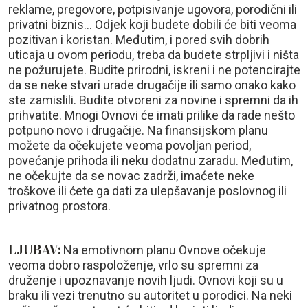
reklame, pregovore, potpisivanje ugovora, porodični ili
privatni biznis... Odjek koji budete dobili će biti veoma
pozitivan i koristan. Međutim, i pored svih dobrih
uticaja u ovom periodu, treba da budete strpljivi i ništa
ne požurujete. Budite prirodni, iskreni i ne potencirajte
da se neke stvari urade drugačije ili samo onako kako
ste zamislili. Budite otvoreni za novine i spremni da ih
prihvatite. Mnogi Ovnovi će imati prilike da rade nešto
potpuno novo i drugačije. Na finansijskom planu
možete da očekujete veoma povoljan period,
povećanje prihoda ili neku dodatnu zaradu. Međutim,
ne očekujte da se novac zadrži, imaćete neke
troškove ili ćete ga dati za ulepšavanje poslovnog ili
privatnog prostora.
LJUBAV:
Na emotivnom planu Ovnove očekuje
veoma dobro raspoloženje, vrlo su spremni za
druženje i upoznavanje novih ljudi. Ovnovi koji su u
braku ili vezi trenutno su autoritet u porodici. Na neki