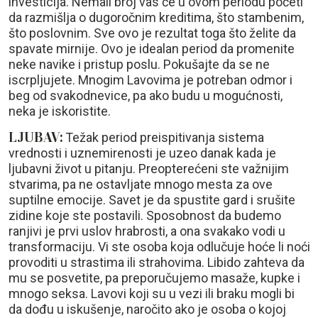
investicija. Nemali broj vas će u ovom periodu početi
da razmišlja o dugoročnim kreditima, što stambenim,
što poslovnim. Sve ovo je rezultat toga što želite da
spavate mirnije. Ovo je idealan period da promenite
neke navike i pristup poslu. Pokušajte da se ne
iscrpljujete. Mnogim Lavovima je potreban odmor i
beg od svakodnevice, pa ako budu u mogućnosti,
neka je iskoristite.
LJUBAV:
Težak period preispitivanja sistema
vrednosti i uznemirenosti je uzeo danak kada je
ljubavni život u pitanju. Preopterećeni ste važnijim
stvarima, pa ne ostavljate mnogo mesta za ove
suptilne emocije. Savet je da spustite gard i srušite
zidine koje ste postavili. Sposobnost da budemo
ranjivi je prvi uslov hrabrosti, a ona svakako vodi u
transformaciju. Vi ste osoba koja odlučuje hoće li noći
provoditi u strastima ili strahovima. Libido zahteva da
mu se posvetite, pa preporučujemo masaže, kupke i
mnogo seksa. Lavovi koji su u vezi ili braku mogli bi
da dođu u iskušenje, naročito ako je osoba o kojoj