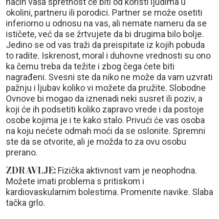
način vaša spretnost će biti od koristi ljudima u
okolini, partneru ili porodici. Partner se može osetiti
inferiorno u odnosu na vas, ali nemate nameru da se
ističete, već da se žrtvujete da bi drugima bilo bolje.
Jedino se od vas traži da preispitate iz kojih pobuda
to radite. Iskrenost, moral i duhovne vrednosti su ono
ka čemu treba da težite i zbog čega ćete biti
nagrađeni. Svesni ste da niko ne može da vam uzvrati
pažnju i ljubav koliko vi možete da pružite. Slobodne
Ovnove bi mogao da iznenadi neki susret ili poziv, a
koji će ih podsetiti koliko zapravo vrede i da postoje
osobe kojima je i te kako stalo. Privući će vas osoba
na koju nećete odmah moći da se oslonite. Spremni
ste da se otvorite, ali je možda to za ovu osobu
prerano.
ZDRAVLJE:
Fizička aktivnost vam je neophodna.
Možete imati problema s pritiskom i
kardiovaskularnim bolestima. Promenite navike. Slaba
tačka grlo.