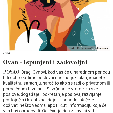
Nadin Koryukova/Shutterstock
Ovan
Ovan - Ispunjeni i zadovoljni
POSAO:
Dragi Ovnovi, kod vas će u narednom periodu
biti dobro kotiran poslovni i finansijski plan, imaćete
kvalitetnu saradnju, naročito ako se radi o privatnom ili
porodičnom biznisu... Savršeno je vreme za sve
poslove, događaje i pokretanje poslova, razvijanje
postojećih i kreativne ideje. U ponedeljak ćete
doživeti nešto veoma lepo ili čuti informaciju koja će
vas baš obradovati. Odličan je dan za svaki vid