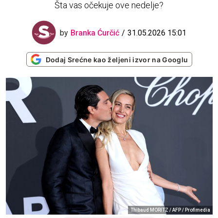
Šta vas očekuje ove nedelje?
by
Branka Ćurčić
31.05.2026 15:01
Dodaj Srećne kao željeni izvor na Googlu
Thibaud MORITZ / AFP / Profimedia