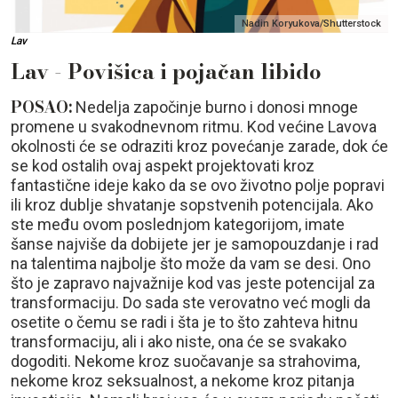
Nadin Koryukova/Shutterstock
Lav
Lav - Povišica i pojačan libido
POSAO:
Nedelja započinje burno i donosi mnoge
promene u svakodnevnom ritmu. Kod većine Lavova
okolnosti će se odraziti kroz povećanje zarade, dok će
se kod ostalih ovaj aspekt projektovati kroz
fantastične ideje kako da se ovo životno polje popravi
ili kroz dublje shvatanje sopstvenih potencijala. Ako
ste među ovom poslednjom kategorijom, imate
šanse najviše da dobijete jer je samopouzdanje i rad
na talentima najbolje što može da vam se desi. Ono
što je zapravo najvažnije kod vas jeste potencijal za
transformaciju. Do sada ste verovatno već mogli da
osetite o čemu se radi i šta je to što zahteva hitnu
transformaciju, ali i ako niste, ona će se svakako
dogoditi. Nekome kroz suočavanje sa strahovima,
nekome kroz seksualnost, a nekome kroz pitanja