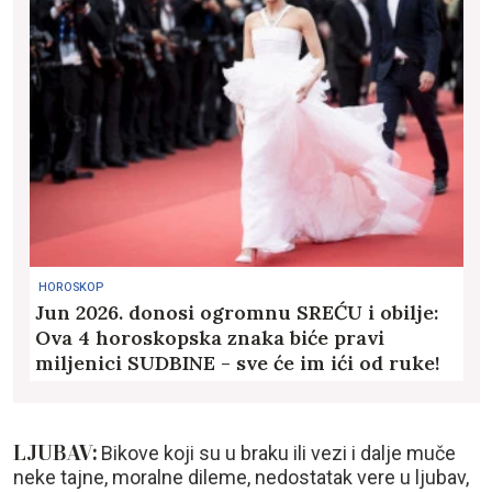
HOROSKOP
Jun 2026. donosi ogromnu SREĆU i obilje:
Ova 4 horoskopska znaka biće pravi
miljenici SUDBINE - sve će im ići od ruke!
LJUBAV:
Bikove koji su u braku ili vezi i dalje muče
neke tajne, moralne dileme, nedostatak vere u ljubav,