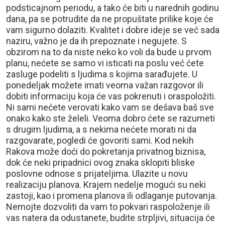
podsticajnom periodu, a tako će biti u narednih godinu
dana, pa se potrudite da ne propuštate prilike koje će
vam sigurno dolaziti. Kvalitet i dobre ideje se već sada
naziru, važno je da ih prepoznate i negujete. S
obzirom na to da niste neko ko voli da bude u prvom
planu, nećete se samo vi isticati na poslu već ćete
zasluge podeliti s ljudima s kojima sarađujete. U
ponedeljak možete imati veoma važan razgovor ili
dobiti informaciju koja će vas pokrenuti i oraspoložiti.
Ni sami nećete verovati kako vam se dešava baš sve
onako kako ste želeli. Veoma dobro ćete se razumeti
s drugim ljudima, a s nekima nećete morati ni da
razgovarate, pogledi će govoriti sami. Kod nekih
Rakova može doći do pokretanja privatnog biznisa,
dok će neki pripadnici ovog znaka sklopiti bliske
poslovne odnose s prijateljima. Ulazite u novu
realizaciju planova. Krajem nedelje mogući su neki
zastoji, kao i promena planova ili odlaganje putovanja.
Nemojte dozvoliti da vam to pokvari raspoloženje ili
vas natera da odustanete, budite strpljivi, situacija će