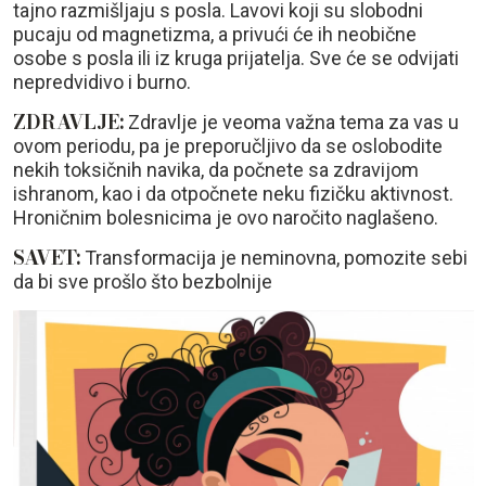
tajno razmišljaju s posla. Lavovi koji su slobodni
pucaju od magnetizma, a privući će ih neobične
osobe s posla ili iz kruga prijatelja. Sve će se odvijati
nepredvidivo i burno.
ZDRAVLJE:
Zdravlje je veoma važna tema za vas u
ovom periodu, pa je preporučljivo da se oslobodite
nekih toksičnih navika, da počnete sa zdravijom
ishranom, kao i da otpočnete neku fizičku aktivnost.
Hroničnim bolesnicima je ovo naročito naglašeno.
SAVET:
Transformacija je neminovna, pomozite sebi
da bi sve prošlo što bezbolnije