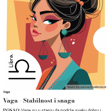
Nadin Koryukova/Shutterstock
Vaga
Vaga - Stabilnost i snaga
POSAO:
Vage su u stanju da podrže svaku dobru i