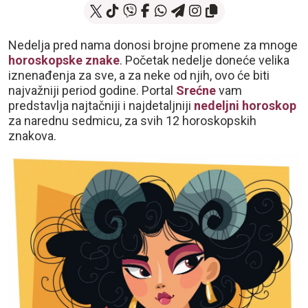
Nedelja pred nama donosi brojne promene za mnoge
horoskopske znake
. Početak nedelje doneće velika
iznenađenja za sve, a za neke od njih, ovo će biti
najvažniji period godine. Portal
Srećne
vam
predstavlja najtačniji i najdetaljniji
nedeljni horoskop
za narednu sedmicu, za svih 12 horoskopskih
znakova.