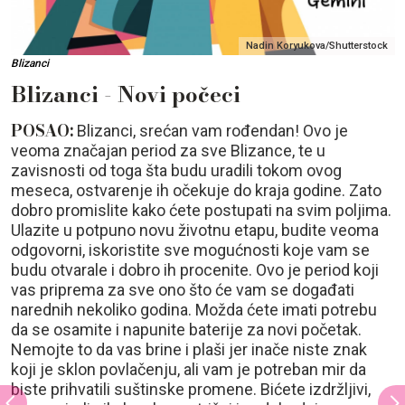
Nadin Koryukova/Shutterstock
Blizanci
Blizanci - Novi počeci
POSAO:
Blizanci, srećan vam rođendan! Ovo je
veoma značajan period za sve Blizance, te u
zavisnosti od toga šta budu uradili tokom ovog
meseca, ostvarenje ih očekuje do kraja godine. Zato
dobro promislite kako ćete postupati na svim poljima.
Ulazite u potpuno novu životnu etapu, budite veoma
odgovorni, iskoristite sve mogućnosti koje vam se
budu otvarale i dobro ih procenite. Ovo je period koji
vas priprema za sve ono što će vam se događati
narednih nekoliko godina. Možda ćete imati potrebu
da se osamite i napunite baterije za novi početak.
Nemojte to da vas brine i plaši jer inače niste znak
koji je sklon povlačenju, ali vam je potreban mir da
biste prihvatili suštinske promene. Bićete izdržljivi,