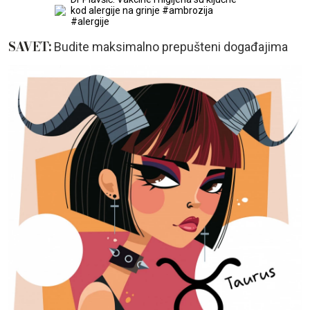
kod alergije na grinje #ambrozija
#alergije
SAVET:
Budite maksimalno prepušteni događajima