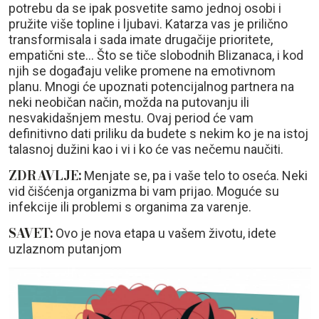
potrebu da se ipak posvetite samo jednoj osobi i
pružite više topline i ljubavi. Katarza vas je prilično
transformisala i sada imate drugačije prioritete,
empatični ste... Što se tiče slobodnih Blizanaca, i kod
njih se događaju velike promene na emotivnom
planu. Mnogi će upoznati potencijalnog partnera na
neki neobičan način, možda na putovanju ili
nesvakidašnjem mestu. Ovaj period će vam
definitivno dati priliku da budete s nekim ko je na istoj
talasnoj dužini kao i vi i ko će vas nečemu naučiti.
ZDRAVLJE:
Menjate se, pa i vaše telo to oseća. Neki
vid čišćenja organizma bi vam prijao. Moguće su
infekcije ili problemi s organima za varenje.
SAVET:
Ovo je nova etapa u vašem životu, idete
uzlaznom putanjom