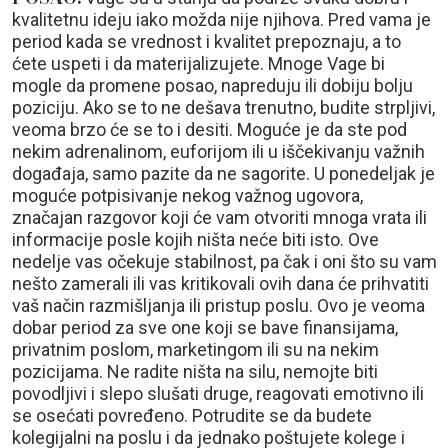
kvalitetnu ideju iako možda nije njihova. Pred vama je
period kada se vrednost i kvalitet prepoznaju, a to
ćete uspeti i da materijalizujete. Mnoge Vage bi
mogle da promene posao, napreduju ili dobiju bolju
poziciju. Ako se to ne dešava trenutno, budite strpljivi,
veoma brzo će se to i desiti. Moguće je da ste pod
nekim adrenalinom, euforijom ili u iščekivanju važnih
događaja, samo pazite da ne sagorite. U ponedeljak je
moguće potpisivanje nekog važnog ugovora,
značajan razgovor koji će vam otvoriti mnoga vrata ili
informacije posle kojih ništa neće biti isto. Ove
nedelje vas očekuje stabilnost, pa čak i oni što su vam
nešto zamerali ili vas kritikovali ovih dana će prihvatiti
vaš način razmišljanja ili pristup poslu. Ovo je veoma
dobar period za sve one koji se bave finansijama,
privatnim poslom, marketingom ili su na nekim
pozicijama. Ne radite ništa na silu, nemojte biti
povodljivi i slepo slušati druge, reagovati emotivno ili
se osećati povređeno. Potrudite se da budete
kolegijalni na poslu i da jednako poštujete kolege i