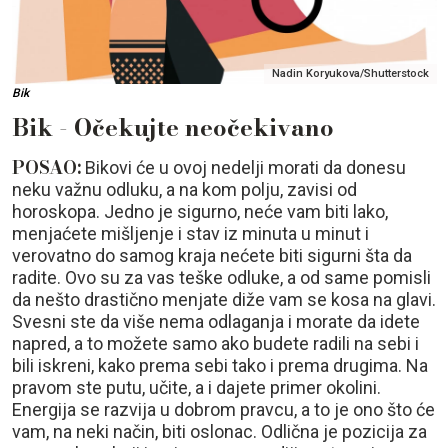
Nadin Koryukova/Shutterstock
Bik
Bik - Očekujte neočekivano
POSAO:
Bikovi će u ovoj nedelji morati da donesu
neku važnu odluku, a na kom polju, zavisi od
horoskopa. Jedno je sigurno, neće vam biti lako,
menjaćete mišljenje i stav iz minuta u minut i
verovatno do samog kraja nećete biti sigurni šta da
radite. Ovo su za vas teške odluke, a od same pomisli
da nešto drastično menjate diže vam se kosa na glavi.
Svesni ste da više nema odlaganja i morate da idete
napred, a to možete samo ako budete radili na sebi i
bili iskreni, kako prema sebi tako i prema drugima. Na
pravom ste putu, učite, a i dajete primer okolini.
Energija se razvija u dobrom pravcu, a to je ono što će
vam, na neki način, biti oslonac. Odlična je pozicija za