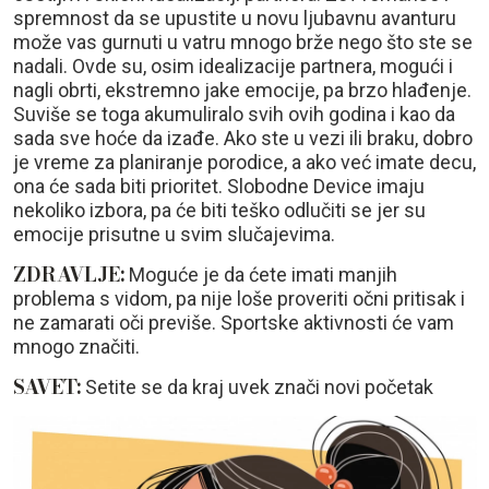
spremnost da se upustite u novu ljubavnu avanturu
može vas gurnuti u vatru mnogo brže nego što ste se
nadali. Ovde su, osim idealizacije partnera, mogući i
nagli obrti, ekstremno jake emocije, pa brzo hlađenje.
Suviše se toga akumuliralo svih ovih godina i kao da
sada sve hoće da izađe. Ako ste u vezi ili braku, dobro
je vreme za planiranje porodice, a ako već imate decu,
ona će sada biti prioritet. Slobodne Device imaju
nekoliko izbora, pa će biti teško odlučiti se jer su
emocije prisutne u svim slučajevima.
ZDRAVLJE:
Moguće je da ćete imati manjih
problema s vidom, pa nije loše proveriti očni pritisak i
ne zamarati oči previše. Sportske aktivnosti će vam
mnogo značiti.
SAVET:
Setite se da kraj uvek znači novi početak