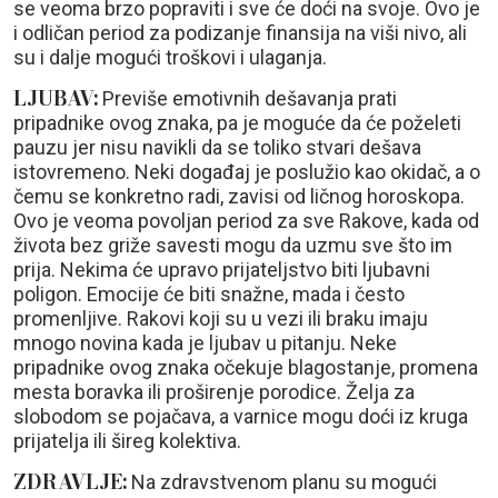
se veoma brzo popraviti i sve će doći na svoje. Ovo je
i odličan period za podizanje finansija na viši nivo, ali
su i dalje mogući troškovi i ulaganja.
LJUBAV:
Previše emotivnih dešavanja prati
pripadnike ovog znaka, pa je moguće da će poželeti
pauzu jer nisu navikli da se toliko stvari dešava
istovremeno. Neki događaj je poslužio kao okidač, a o
čemu se konkretno radi, zavisi od ličnog horoskopa.
Ovo je veoma povoljan period za sve Rakove, kada od
života bez griže savesti mogu da uzmu sve što im
prija. Nekima će upravo prijateljstvo biti ljubavni
poligon. Emocije će biti snažne, mada i često
promenljive. Rakovi koji su u vezi ili braku imaju
mnogo novina kada je ljubav u pitanju. Neke
pripadnike ovog znaka očekuje blagostanje, promena
mesta boravka ili proširenje porodice. Želja za
slobodom se pojačava, a varnice mogu doći iz kruga
prijatelja ili šireg kolektiva.
ZDRAVLJE:
Na zdravstvenom planu su mogući