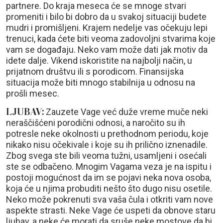
partnere. Do kraja meseca će se mnoge stvari
promeniti i bilo bi dobro da u svakoj situaciji budete
mudri i promišljeni. Krajem nedelje vas očekuju lepi
trenuci, kada ćete biti veoma zadovoljni stvarima koje
vam se događaju. Neko vam može dati jak motiv da
idete dalje. Vikend iskoristite na najbolji način, u
prijatnom društvu ili s porodicom. Finansijska
situacija može biti mnogo stabilnija u odnosu na
prošli mesec.
LJUBAV:
Zauzete Vage već duže vreme muče neki
neraščišćeni porodični odnosi, a naročito su ih
potresle neke okolnosti u prethodnom periodu, koje
nikako nisu očekivale i koje su ih prilično iznenadile.
Zbog svega ste bili veoma tužni, usamljeni i osećali
ste se odbačeno. Mnogim Vagama veza je na ispitu i
postoji mogućnost da im se pojavi neka nova osoba,
koja će u njima probuditi nešto što dugo nisu osetile.
Neko može pokrenuti sva vaša čula i otkriti vam nove
aspekte strasti. Neke Vage će uspeti da obnove staru
ljubav, a neke će morati da sruše neke mostove da bi