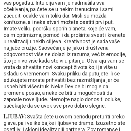
vas pogađati. Intuicija vam je nadmašila sva
očekivanja, pa ćete se u nekim trenucima i sami
začuditi odakle vam toliki dar. Misli su možda
konfuzne, ali neke stvari možete osetiti prvi put.
Imate veliku podršku sporih planeta, koje će vam,
osim optimizma, pomoći i da proširite svest i krenete
u realizaciju nekih ciljeva. Kreativnost je sada vaše
najjače oružje. Saosećanje je jako i društvena
odgovornost više ne dolazi iz razuma, već iz emocije,
što je nivo više kada ste vi u pitanju. Otvaraju vam se
vrata da shvatite novi koncept života koji je više u
skladu s vremenom. Svaku priliku da putujete ili se
edukujete morate prihvatiti bez razmišljanja jer će
uspeh biti višestruk. Neke Device bi mogle da
promene posao, a neke će biti u mogućnosti da
zaposle nove ljude. Nemojte naglo donositi odluke,
sačekajte da se uvek sve prvo dobro slegne.
LJUBAV:
Svašta ćete u ovom periodu preturiti preko
glave, pa i velike bajke i ljubavne drame. Izuzetno ste
osetljivi i skloni idealizaciji partnera. Zov romanse i