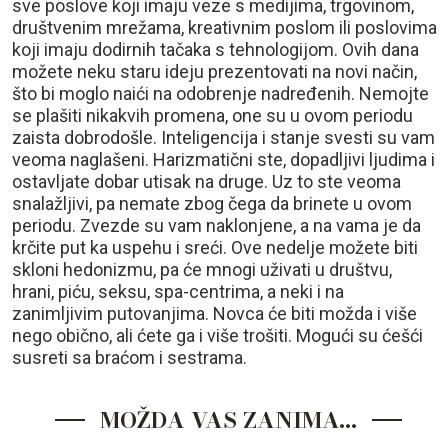
sve poslove koji imaju veze s medijima, trgovinom,
društvenim mrežama, kreativnim poslom ili poslovima
koji imaju dodirnih tačaka s tehnologijom. Ovih dana
možete neku staru ideju prezentovati na novi način,
što bi moglo naići na odobrenje nadređenih. Nemojte
se plašiti nikakvih promena, one su u ovom periodu
zaista dobrodošle. Inteligencija i stanje svesti su vam
veoma naglašeni. Harizmatični ste, dopadljivi ljudima i
ostavljate dobar utisak na druge. Uz to ste veoma
snalažljivi, pa nemate zbog čega da brinete u ovom
periodu. Zvezde su vam naklonjene, a na vama je da
krčite put ka uspehu i sreći. Ove nedelje možete biti
skloni hedonizmu, pa će mnogi uživati u društvu,
hrani, piću, seksu, spa-centrima, a neki i na
zanimljivim putovanjima. Novca će biti možda i više
nego obično, ali ćete ga i više trošiti. Mogući su ćešći
susreti sa braćom i sestrama.
MOŽDA VAS ZANIMA…