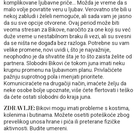
komplikovane ljubavne priče... Možda je vreme da s
malo volje povratite veru u ljubav. Verovatno ste bili u
nekoj zabludi i želeli nemoguće, ali sada vam je jasno
da su sve opcije otvorene. Ovaj period može biti
veoma stresan za Bikove, naročito za one koji su već
duže vreme u nestabilnom braku ili vezi, ali su svesni
da se ništa ne događa bez razloga. Potrebne su vam
velike promene, novi uvidi i, što je najvažnije,
neophodno je da shvatite šta je to što zaista želite od
partnera. Slobodni Bikovi će tokom juna imati neku
krupnu promenu na ljubavnom planu. Privlačićete
pažnju suprotnog pola i menjati prioritete.
Komuniciraćete na drugačiji način, imaćete želju da
neke osobe bolje upoznate, više ćete flertovati i teško
da ćete ostati slobodni do kraja juna.
ZDRAVLJE:
Bikovi mogu imati probleme s kostima,
kolenima i butinama. Možete osetiti poteškoće zbog
prevelikog unosa hrane i pića ili preterane fizičke
aktivnosti. Budite umereni.