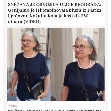
SNEŽANA JE OSVOJILA ULICE BEOGRADA:
Genijalno je iskombinovala bluzu iz Pariza
i polovnu košulju koja je koštala 250
dinara (VIDEO)
MODA