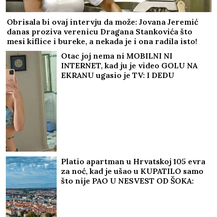
Obrisala bi ovaj intervju da može: Jovana Jeremić
danas proziva verenicu Dragana Stankovića što
mesi kiflice i bureke, a nekada je i ona radila isto!
Otac joj nema ni MOBILNI NI
INTERNET, kad ju je video GOLU NA
EKRANU ugasio je TV: I DEDU
šokirala, majka podržava njenu
karijeru! Ovo je "obična" porodica
NAJVEĆE UZDANICE HOLIVUDA
Platio apartman u Hrvatskoj 105 evra
za noć, kad je ušao u KUPATILO samo
što nije PAO U NESVEST OD ŠOKA:
"Sramota šta se sve danas iznajmljuje"