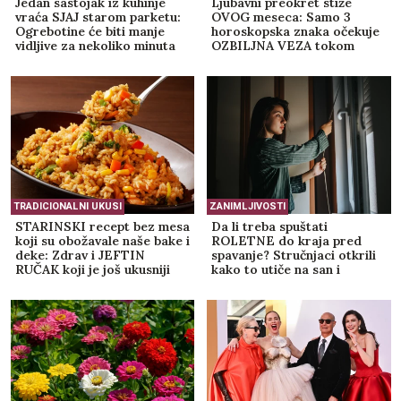
Jedan sastojak iz kuhinje
Ljubavni preokret stiže
vraća SJAJ starom parketu:
OVOG meseca: Samo 3
Ogrebotine će biti manje
horoskopska znaka očekuje
vidljive za nekoliko minuta
OZBILJNA VEZA tokom
avgusta
TRADICIONALNI UKUSI
ZANIMLJIVOSTI
STARINSKI recept bez mesa
Da li treba spuštati
koji su obožavale naše bake i
ROLETNE do kraja pred
deke: Zdrav i JEFTIN
spavanje? Stručnjaci otkrili
RUČAK koji je još ukusniji
kako to utiče na san i
sutradan
jutarnje buđenje