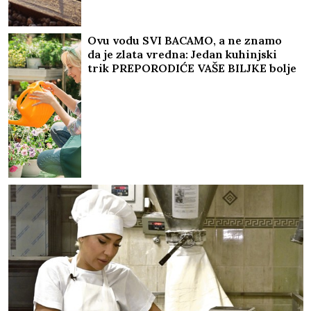
Ovu vodu SVI BACAMO, a ne znamo
da je zlata vredna: Jedan kuhinjski
trik PREPORODIĆE VAŠE BILJKE bolje
od skupih preparata