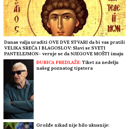
Danas valja uraditi OVE DVE STVARI da bi vas pratili
VELIKA SREĆA I BLAGOSLOV: Slavi se SVETI
PANTELEJMON- veruje se da NJEGOVE MOŠTI imaju
isceljiteljske moći
ĐURICA PREDLAŽE:
Tiket za nedelju
našeg poznatog tipstera
Grožđe nikad nije bilo ukusnije: