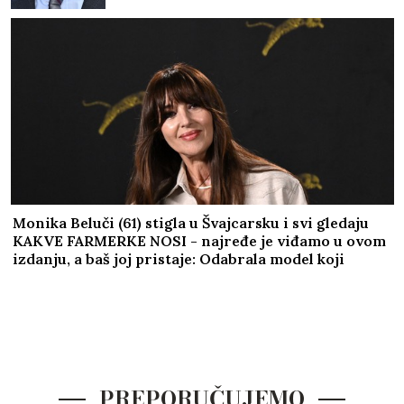
Monika Beluči (61) stigla u Švajcarsku i svi gledaju
KAKVE FARMERKE NOSI - najređe je viđamo u ovom
izdanju, a baš joj pristaje: Odabrala model koji
izdužuje figuru, a onda se vratila prepoznatljivom
stilu
PREPORUČUJEMO