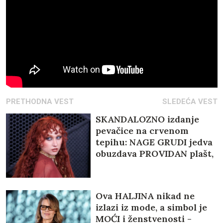
PRETHODNA VEST
SLEDEĆA VEST
SKANDALOZNO izdanje
pevačice na crvenom
tepihu: NAGE GRUDI jedva
obuzdava PROVIDAN plašt,
srećom bar je donji veš
obukla (FOTO)
Ova HALJINA nikad ne
izlazi iz mode, a simbol je
MOĆI i ženstvenosti -