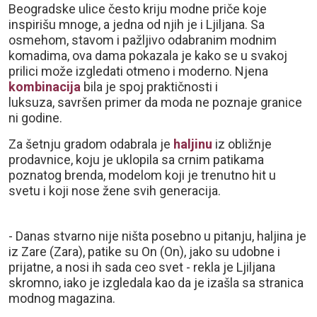
Beogradske ulice često kriju modne priče koje
inspirišu mnoge, a jedna od njih je i Ljiljana. Sa
osmehom, stavom i pažljivo odabranim modnim
komadima, ova dama pokazala je kako se u svakoj
prilici može izgledati otmeno i moderno. Njena
kombinacija
bila je spoj praktičnosti i
luksuza, savršen primer da moda ne poznaje granice
ni godine.
Za šetnju gradom odabrala je
haljinu
iz obližnje
prodavnice, koju je uklopila sa crnim patikama
poznatog brenda, modelom koji je trenutno hit u
svetu i koji nose žene svih generacija.
- Danas stvarno nije ništa posebno u pitanju, haljina je
iz Zare (Zara), patike su On (On), jako su udobne i
prijatne, a nosi ih sada ceo svet - rekla je Ljiljana
skromno, iako je izgledala kao da je izašla sa stranica
modnog magazina.