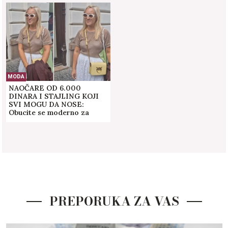
MODA
NAOČARE OD 6.000
DINARA I STAJLING KOJI
SVI MOGU DA NOSE:
Obucite se moderno za
realan budžet i izgledajte
bolje nego ikad (VIDEO)
PREPORUKA ZA VAS