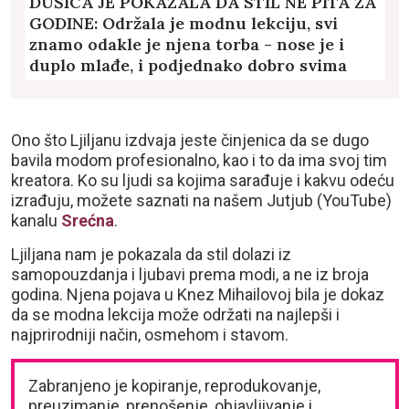
DUŠICA JE POKAZALA DA STIL NE PITA ZA
GODINE: Održala je modnu lekciju, svi
znamo odakle je njena torba - nose je i
duplo mlađe, i podjednako dobro svima
stoji
Ono što Ljiljanu izdvaja jeste činjenica da se dugo
bavila modom profesionalno, kao i to da ima svoj tim
kreatora. Ko su ljudi sa kojima sarađuje i kakvu odeću
izrađuju, možete saznati na našem Jutjub (YouTube)
kanalu
Srećna
.
Ljiljana nam je pokazala da stil dolazi iz
samopouzdanja i ljubavi prema modi, a ne iz broja
godina. Njena pojava u Knez Mihailovoj bila je dokaz
da se modna lekcija može održati na najlepši i
najprirodniji način, osmehom i stavom.
Zabranjeno je kopiranje, reprodukovanje,
preuzimanje, prenošenje, objavljivanje i