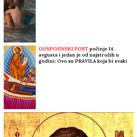
bazenu, a ovako sa mužem provodi
vreme na jahti
GOSPOJINSKI POST
počinje 14.
avgusta i jedan je od najstrožih u
godini: Ovo su PRAVILA koja bi svaki
vernik trebalo da zna