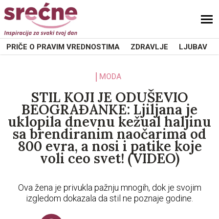
PRIČE O PRAVIM VREDNOSTIMA
ZDRAVLJE
LJUBAV
MODA
STIL KOJI JE ODUŠEVIO
BEOGRAĐANKE: Ljiljana je
uklopila dnevnu kežual haljinu
sa brendiranim naočarima od
800 evra, a nosi i patike koje
voli ceo svet! (VIDEO)
Ova žena je privukla pažnju mnogih, dok je svojim
izgledom dokazala da stil ne poznaje godine.