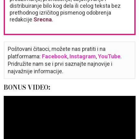
distribuiranje bilo kog dela ili celog teksta bez
prethodnog izričitog pismenog odobrenja
redakcije
Srecna
.
Poštovani čitaoci, možete nas pratiti i na
platformama:
Facebook
,
Instagram
,
YouTube
.
Pridružite nam se i prvi saznajte najnovije i
najvažnije informacije.
BONUS VIDEO: