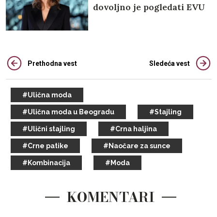
dovoljno je pogledati EVU
HERCIGOVU
Prethodna vest
Sledeća vest
#Ulična moda
#Ulična moda u Beogradu
#Stajling
#Ulični stajling
#Crna haljina
#Crne patike
#Naočare za sunce
#Kombinacija
#Moda
KOMENTARI