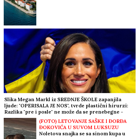
Slika Megan Markl iz SREDNJE ŠKOLE zapanjila
ljude: "OPERISALA JE NOS", tvrde plastični hirurzi:
Razlika "pre i posle" ne može da se prenebegne -
vojvotkinja pokrenula trend u estetskoj hirurgiji
(FOTO) LETOVANJE SAŠKE I ĐORĐA
ĐOKOVIĆA U SUVOM LUKSUZU
Noletova snajka se sa sinom kupa u