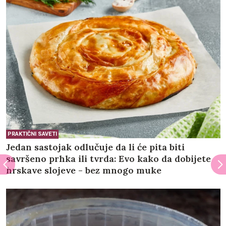
PRAKTIČNI SAVETI
Jedan sastojak odlučuje da li će pita biti
savršeno prhka ili tvrda: Evo kako da dobijete
hrskave slojeve - bez mnogo muke