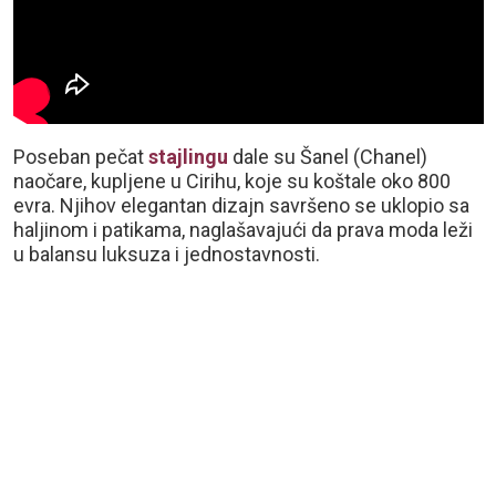
Poseban pečat
stajlingu
dale su Šanel (Chanel)
naočare, kupljene u Cirihu, koje su koštale oko 800
evra. Njihov elegantan dizajn savršeno se uklopio sa
haljinom i patikama, naglašavajući da prava moda leži
u balansu luksuza i jednostavnosti.