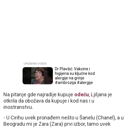
Dr Plavšić: Vakcine i
higijena su ključne kod
alergije na grinje
#ambrozija #alergije
Na pitanje gde najradije kupuje
odeću
, Ljiljana je
otkrila da obožava da kupuje i kod nas i u
inostranstvu.
- U Cirihu uvek pronađem nešto u Šanelu (Chanel), a u
Beogradu mi je Zara (Zara) prvi izbor, tamo uvek