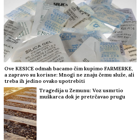
Ove KESICE odmah bacamo čim kupimo FARMERKE,
a zapravo su korisne: Mnogi ne znaju čemu služe, ali
treba ih jedino ovako upotrebiti
Tragedija u Zemunu: Voz usmrtio
muškarca dok je pretrčavao prugu