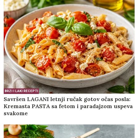
BRZI I LAKI RECEPTI
Savršen LAGANI letnji ručak gotov očas posla:
Kremasta PASTA sa fetom i paradajzom uspeva
svakome