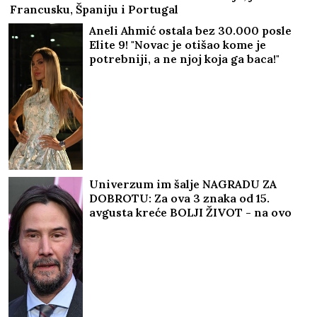
Francusku, Španiju i Portugal
Aneli Ahmić ostala bez 30.000 posle
Elite 9! "Novac je otišao kome je
potrebniji, a ne njoj koja ga baca!"
Univerzum im šalje NAGRADU ZA
DOBROTU: Za ova 3 znaka od 15.
avgusta kreće BOLJI ŽIVOT - na ovo
su čekali godinama, zadesiće ih sreća
o kakvoj su do sad mogli samo da
sanjaju