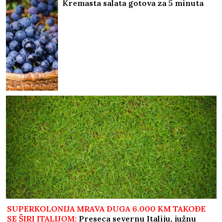
Kremasta salata gotova za 5 minuta
SUPERKOLONIJA MRAVA DUGA 6.000 KM TAKOĐE
SE ŠIRI ITALIJOM:
Preseca severnu Italiju, južnu