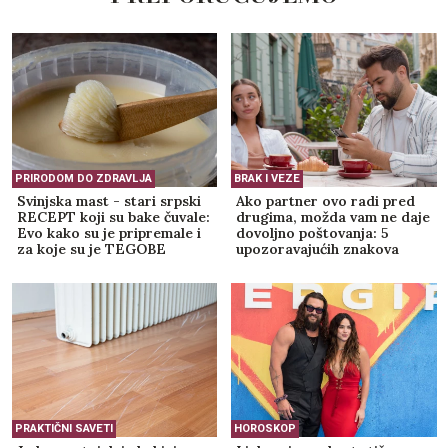
PRIRODOM DO ZDRAVLJA
BRAK I VEZE
Svinjska mast - stari srpski
Ako partner ovo radi pred
RECEPT koji su bake čuvale:
drugima, možda vam ne daje
Evo kako su je pripremale i
dovoljno poštovanja: 5
za koje su je TEGOBE
upozoravajućih znakova
koristile
PRAKTIČNI SAVETI
HOROSKOP