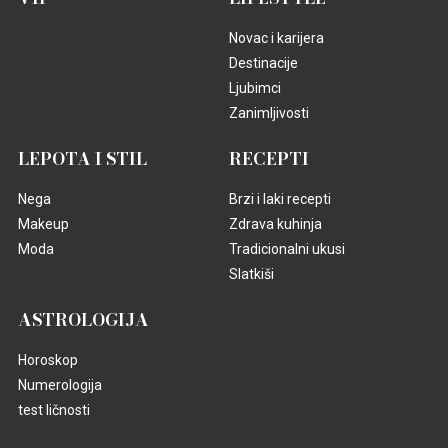
Novac i karijera
Destinacije
Ljubimci
Zanimljivosti
LEPOTA I STIL
RECEPTI
Nega
Brzi i laki recepti
Makeup
Zdrava kuhinja
Moda
Tradicionalni ukusi
Slatkiši
ASTROLOGIJA
Horoskop
Numerologija
test ličnosti