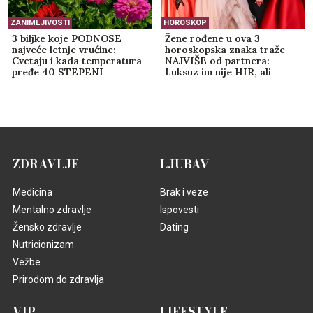
ZANIMLJIVOSTI
HOROSKOP
3 biljke koje PODNOSE
Žene rođene u ova 3
najveće letnje vrućine:
horoskopska znaka traže
Cvetaju i kada temperatura
NAJVIŠE od partnera:
pređe 40 STEPENI
Luksuz im nije HIR, ali
njihovu ljubav ne može svako
da priušti
ZDRAVLJE
LJUBAV
Medicina
Brak i veze
Mentalno zdravlje
Ispovesti
Žensko zdravlje
Dating
Nutricionizam
Vežbe
Prirodom do zdravlja
VIP
LIFESTYLE