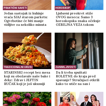
PRAKTIČNI SAVETI
HOROSKOP
Jedan sastojak iz kuhinje
Ljubavni preokret stiže
vraća SJAJ starom parketu:
OVOG meseca: Samo 3
Ogrebotine će biti manje
horoskopska znaka očekuje
vidljive za nekoliko minuta
OZBILJNA VEZA tokom
avgusta
TRADICIONALNI UKUSI
ZANIMLJIVOSTI
STARINSKI recept bez mesa
Da li treba spuštati
koji su obožavale naše bake i
ROLETNE do kraja pred
deke: Zdrav i JEFTIN
spavanje? Stručnjaci otkrili
RUČAK koji je još ukusniji
kako to utiče na san i
sutradan
jutarnje buđenje