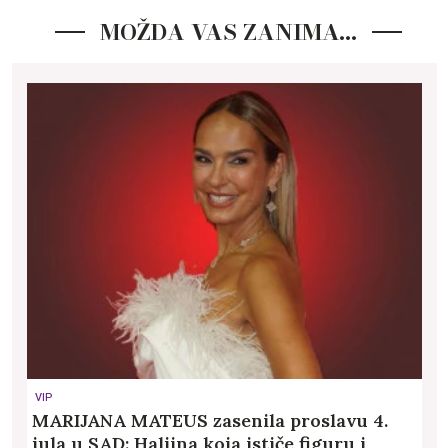
MOŽDA VAS ZANIMA…
VIP
MARIJANA MATEUS zasenila proslavu 4.
jula u SAD: Haljina koja ističe figuru i