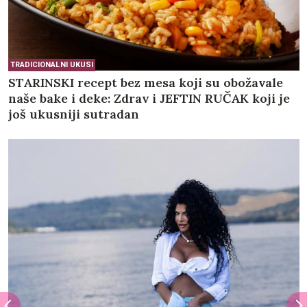
TRADICIONALNI UKUSI
STARINSKI recept bez mesa koji su obožavale
naše bake i deke: Zdrav i JEFTIN RUČAK koji je
još ukusniji sutradan