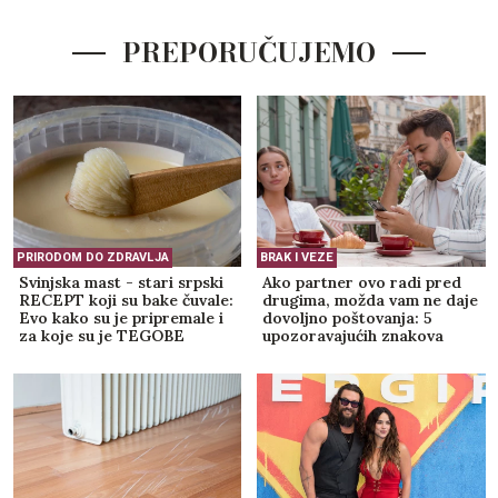
PREPORUČUJEMO
PRIRODOM DO ZDRAVLJA
BRAK I VEZE
Svinjska mast - stari srpski
Ako partner ovo radi pred
RECEPT koji su bake čuvale:
drugima, možda vam ne daje
Evo kako su je pripremale i
dovoljno poštovanja: 5
za koje su je TEGOBE
upozoravajućih znakova
koristile