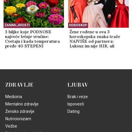
ZANIMLJIVOSTI
HOROSKOP
3 biljke koje PODNOSE
Žene rođene u ova 3
najveće letnje vrućine:
horoskopska znaka traže
Cvetaju i kada temperatura
NAJVIŠE od partnera:
pređe 40 STEPENI
Luksuz im nije HIR, ali
njihovu ljubav ne može svako
da priušti
ZDRAVLJE
LJUBAV
Medicina
Brak i veze
Mentalno zdravlje
Ispovesti
Žensko zdravlje
Dating
Nutricionizam
Vežbe