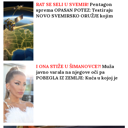
RAT SE SELI U SVEMIR!
Pentagon
sprema OPASAN POTEZ: Testiraju
NOVO SVEMIRSKO ORUŽJE kojim
žele kontrolu nad Nebom!
I ONA STIŽE U ŠIMANOVCE?!
Muža
javno varala na njegove oči pa
POBEGLA IZ ZEMLJE: Kuća u kojoj je
živela je NAPUŠTENA, a evo šta su svi
odmah videli