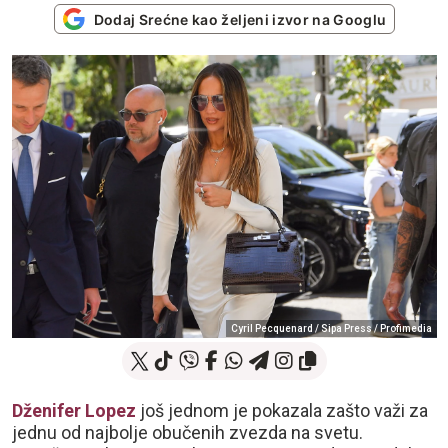
Dodaj Srećne kao željeni izvor na Googlu
Cyril Pecquenard / Sipa Press / Profimedia
Dženifer Lopez
još jednom je pokazala zašto važi za
jednu od najbolje obučenih zvezda na svetu.