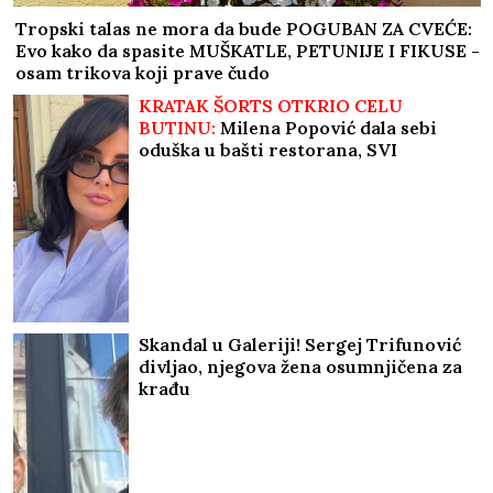
Tropski talas ne mora da bude POGUBAN ZA CVEĆE:
Evo kako da spasite MUŠKATLE, PETUNIJE I FIKUSE -
osam trikova koji prave čudo
KRATAK ŠORTS OTKRIO CELU
BUTINU:
Milena Popović dala sebi
oduška u bašti restorana, SVI
POLETELI DA KOMENTARIŠU! (FOTO)
Skandal u Galeriji! Sergej Trifunović
divljao, njegova žena osumnjičena za
krađu