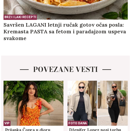
BRZI I LAKI RECEPTI
Savršen LAGANI letnji ručak gotov očas posla:
Kremasta PASTA sa fetom i paradajzom uspeva
svakome
POVEZANE VESTI
VIP
FOTO DANA
Prijanka Čopra u dioru
Dženifer Lopez nosi torbu