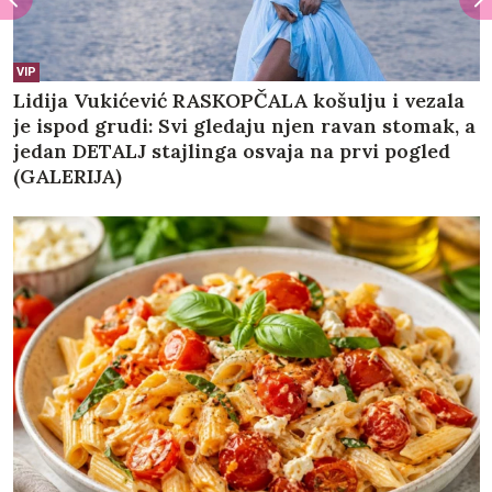
VIP
Lidija Vukićević RASKOPČALA košulju i vezala
je ispod grudi: Svi gledaju njen ravan stomak, a
jedan DETALJ stajlinga osvaja na prvi pogled
(GALERIJA)