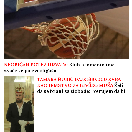
NEOBIČAN POTEZ HRVATA:
Klub promenio ime,
zvaće se po evroligašu
TAMARA ĐURIĆ DAJE 560.000 EVRA
KAO JEMSTVO ZA BIVŠEG MUŽA
Želi
da se brani sa slobode: "Verujem da bi
i on to uradio za mene", ovo su svi
detalji