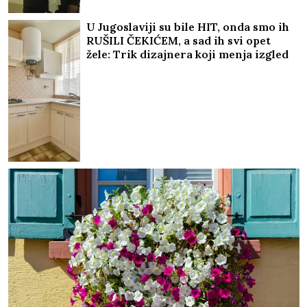
U Jugoslaviji su bile HIT, onda smo ih
RUŠILI ČEKIĆEM, a sad ih svi opet
žele: Trik dizajnera koji menja izgled
KUHINJE I KUPATILA