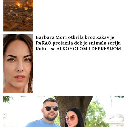
Barbara Mori otkrila kroz kakav je
PAKAO prolazila dok je snimala seriju
Rubi - sa ALKOHOLOM I DEPRESIJOM
svakog dana vodila bespoštednu
borbu