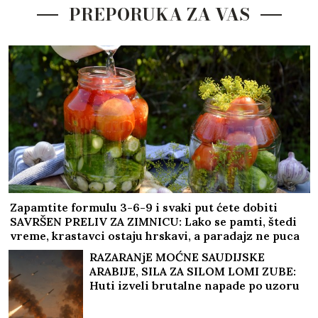
PREPORUKA ZA VAS
Zapamtite formulu 3-6-9 i svaki put ćete dobiti
SAVRŠEN PRELIV ZA ZIMNICU: Lako se pamti, štedi
vreme, krastavci ostaju hrskavi, a paradajz ne puca
RAZARANjE MOĆNE SAUDIJSKE
ARABIJE, SILA ZA SILOM LOMI ZUBE:
Huti izveli brutalne napade po uzoru
na Iran, uništene ključne baze
(VIDEO)