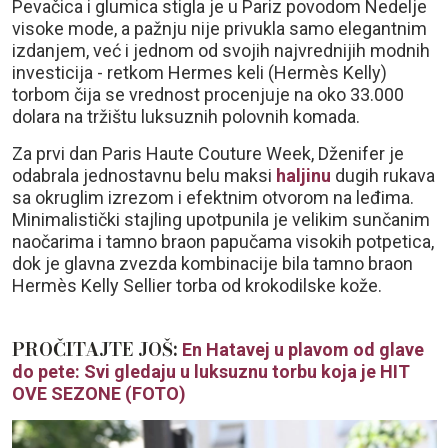
Pevačica i glumica stigla je u Pariz povodom Nedelje
visoke mode, a pažnju nije privukla samo elegantnim
izdanjem, već i jednom od svojih najvrednijih modnih
investicija - retkom Hermes keli (Hermès Kelly)
torbom čija se vrednost procenjuje na oko 33.000
dolara na tržištu luksuznih polovnih komada.
Za prvi dan Paris Haute Couture Week, Dženifer je
odabrala jednostavnu belu maksi
haljinu
dugih rukava
sa okruglim izrezom i efektnim otvorom na leđima.
Minimalistički stajling upotpunila je velikim sunčanim
naočarima i tamno braon papučama visokih potpetica,
dok je glavna zvezda kombinacije bila tamno braon
Hermès Kelly Sellier torba od krokodilske kože.
PROČITAJTE JOŠ:
En Hatavej u plavom od glave
do pete: Svi gledaju u luksuznu torbu koja je HIT
OVE SEZONE (FOTO)