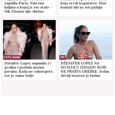
zapalila Pariz: Vatrena
koja vredi bogatstvo: Dior
haljina u kojoj je sve stalo -
komad ukrao svu pažnju
Nik Džonas nije skidao
pogled sa nje! (GALERIJA)
FOTO DANA
VIP
Dženifer Lopez napunila 57
DŽENIFER LOPEZ NA
godina i poslala moćnu
SICILIJI U IZDANJU KOJE
poruku: Kada ne odustajete,
NE PRAŠTA GREŠKE: Jedan
sve je samo bolje
detalj izazvao je lavinu
komentara - da li joj ovo
priliči?