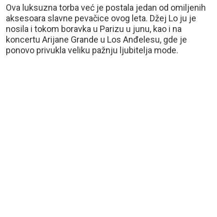
Ova luksuzna torba već je postala jedan od omiljenih
aksesoara slavne pevačice ovog leta. Džej Lo ju je
nosila i tokom boravka u Parizu u junu, kao i na
koncertu Arijane Grande u Los Anđelesu, gde je
ponovo privukla veliku pažnju ljubitelja mode.