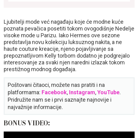
Ljubitelji mode već nagađaju koje će modne kuće
poznata pevačica posetiti tokom ovogodišnje Nedelje
visoke mode u Parizu. Iako Hermes ove sezone
predstavlja novu kolekciju luksuznog nakita, a ne
haute couture kreacije, njeno pojavljivanje sa
prepoznatljivom Kelly torbom dodatno je podgrejalo
interesovanje za svaki njen naredni izlazak tokom
prestižnog modnog događaja.
Poštovani čitaoci, možete nas pratiti i na
platformama:
Facebook
,
Instagram
,
YouTube
.
Pridružite nam se i prvi saznajte najnovije i
najvažnije informacije.
BONUS VIDEO: