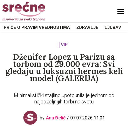
PRIČE O PRAVIM VREDNOSTIMA
ZDRAVLJE
LJUBAV
VIP
Dženifer Lopez u Parizu sa
torbom od 29.000 evra: Svi
gledaju u luksuzni hermes keli
model (GALERIJA)
Minimalistički stajling upotpunila je jednom od
najpoželjnijih torbi na svetu
by
Ana Đelić
07.07.2026 11:01