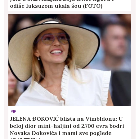
odiše luksuzom ukala šou (FOTO)
VIP
JELENA ĐOKOVIĆ blista na Vimbldonu: U
beloj dior mini-haljini od 2.700 evra bodri
Novaka Đokovića i mami sve poglede