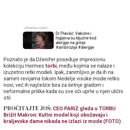
Dr Plavšić: Vakcine i
higijena su ključne kod
alergije na grinje
#ambrozija #alergije
Poznato je da Dženifer poseduje impresivnu
kolekciju Hermes
torbi
, među kojima se nalaze i
izuzetno retki modeli. Ipak, zanimljivo je da ih na
samim revijama tokom Nedelje visoke mode retko
nosi, već ih najčešće bira za šetnje gradom i
neformalne prilike kada su sve oči uprte u njen ulični
stil.
PROČITAJTE JOŠ:
CEO PARIZ gleda u TORBU
Brižit Makron: Kultni model koji obožavaju i
kraljevske dame nikada ne izlazi iz mode (FOTO)