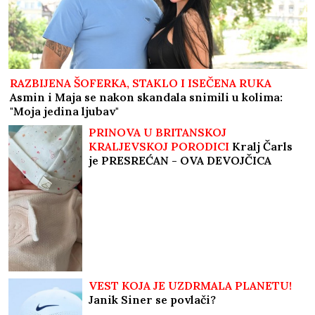
RAZBIJENA ŠOFERKA, STAKLO I ISEČENA RUKA
Asmin i Maja se nakon skandala snimili u kolima:
"Moja jedina ljubav"
PRINOVA U BRITANSKOJ
KRALJEVSKOJ PORODICI
Kralj Čarls
je PRESREĆAN - OVA DEVOJČICA
donela je radost svima: Čestitke stižu
sa svih strana
VEST KOJA JE UZDRMALA PLANETU!
Janik Siner se povlači?