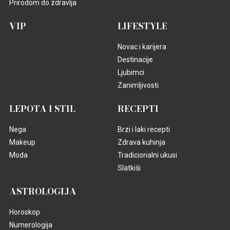
Prirodom do zdravlja
VIP
LIFESTYLE
Novac i karijera
Destinacije
Ljubimci
Zanimljivosti
LEPOTA I STIL
RECEPTI
Nega
Brzi i laki recepti
Makeup
Zdrava kuhinja
Moda
Tradicionalni ukusi
Slatkiši
ASTROLOGIJA
Horoskop
Numerologija