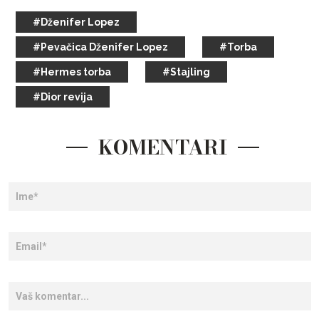
#Dženifer Lopez
#Pevačica Dženifer Lopez
#Torba
#Hermes torba
#Stajling
#Dior revija
KOMENTARI