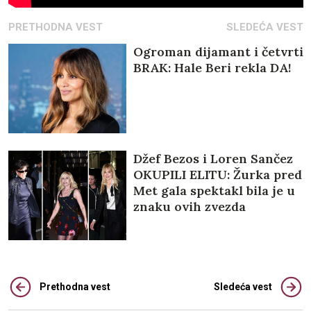
PRETHODNA VEST
SLEDEĆA VEST
Ogroman dijamant i četvrti
BRAK: Hale Beri rekla DA!
Džef Bezos i Loren Sančez
OKUPILI ELITU: Žurka pred
Met gala spektakl bila je u
znaku ovih zvezda
(GALERIJA)
Prethodna vest
Sledeća vest