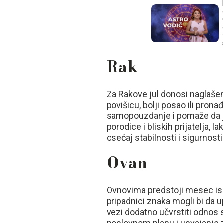
Rak
Za Rakove jul donosi naglašen
povišicu, bolji posao ili pro
samopouzdanje i pomaže da ja
porodice i bliskih prijatelja,
osećaj stabilnosti i sigurnost
Ovan
Ovnovima predstoji mesec isp
pripadnici znaka mogli bi da 
vezi dodatno učvrstiti odnos
poslovnom planu i usvajanje zd