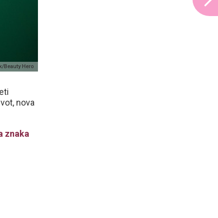
k/Beauty Hero
eti
ivot, nova
a znaka