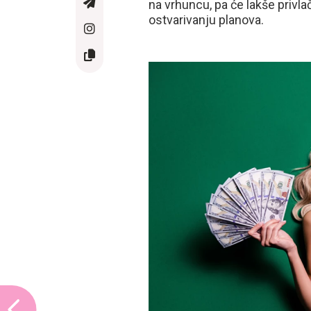
na vrhuncu, pa će lakše privla
ostvarivanju planova.