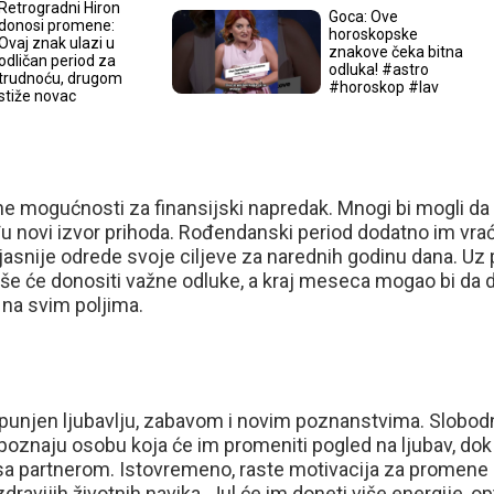
Retrogradni Hiron
Goca: Ove
donosi promene:
horoskopske
Ovaj znak ulazi u
znakove čeka bitna
odličan period za
odluka! #astro
trudnoću, drugom
#horoskop #lav
stiže novac
e mogućnosti za finansijski napredak. Mnogi bi mogli da
nađu novi izvor prihoda. Rođendanski period dodatno im vra
snije odrede svoje ciljeve za narednih godinu dana. Uz
 lakše će donositi važne odluke, a kraj meseca mogao bi da
i na svim poljima.
unjen ljubavlju, zabavom i novim poznanstvima. Slobod
upoznaju osobu koja će im promeniti pogled na ljubav, dok
 sa partnerom. Istovremeno, raste motivacija za promene
ravijih životnih navika. Jul će im doneti više energije, o