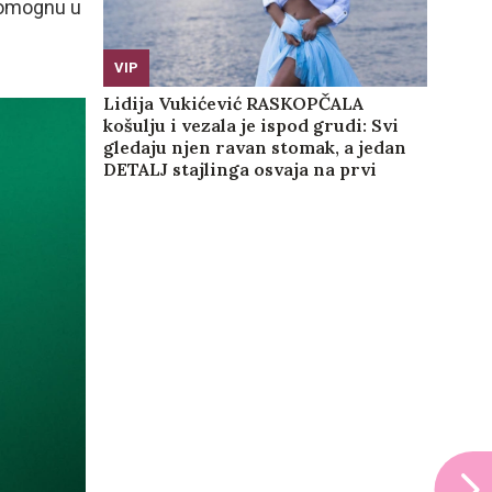
 pomognu u
VIP
Lidija Vukićević RASKOPČALA
košulju i vezala je ispod grudi: Svi
gledaju njen ravan stomak, a jedan
DETALJ stajlinga osvaja na prvi
pogled (GALERIJA)