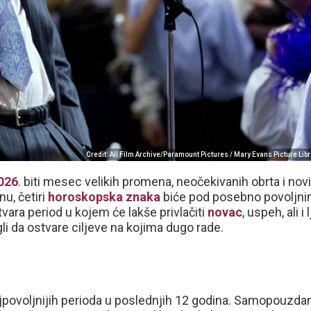
Credit: All Film Archive/Paramount Pictures / Mary Evans Picture Libr
2026
. biti mesec velikih promena, neočekivanih obrta i novih
nu, četiri
horoskopska znaka
biće pod posebno povoljn
tvara period u kojem će lakše privlačiti
novac
, uspeh, ali i 
gli da ostvare ciljeve na kojima dugo rade.
povoljnijih perioda u poslednjih 12 godina. Samopouzdanj