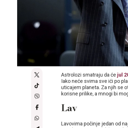
Astrolozi smatraju da će
jul 
Iako neće svima sve ići po pla
uticajem planeta. Za njih se o
korisne prilike, a mnogi bi mo
Lav
Lavovima počinje jedan od naj