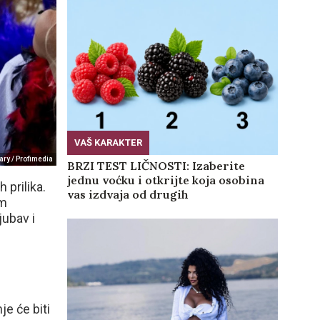
VAŠ KARAKTER
ary / Profimedia
BRZI TEST LIČNOSTI: Izaberite
jednu voćku i otkrijte koja osobina
 prilika.
vas izdvaja od drugih
im
ljubav i
e će biti