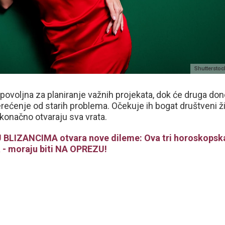
Shutterstoc
povoljna za planiranje važnih projekata, dok će druga don
erećenje od starih problema. Očekuje ih bogat društveni ž
konačno otvaraju sva vrata.
 BLIZANCIMA otvara nove dileme: Ova tri horoskopsk
a - moraju biti NA OPREZU!