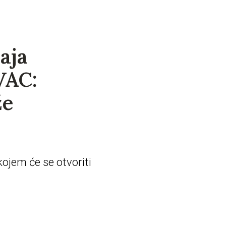
aja
VAC:
že
kojem će se otvoriti