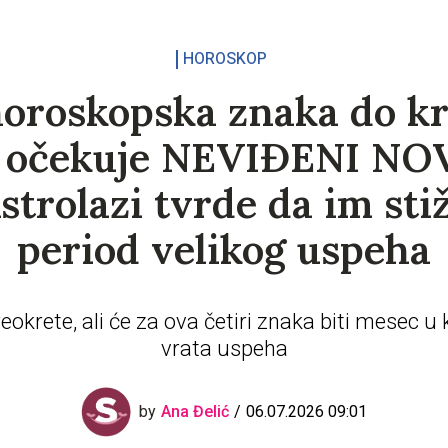
HOROSKOP
horoskopska znaka do kr
a očekuje NEVIĐENI NO
strolazi tvrde da im sti
period velikog uspeha
eokrete, ali će za ova četiri znaka biti mesec u 
vrata uspeha
06.07.2026 09:01
by
Ana Đelić