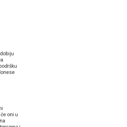
 dobiju
ća
 podršku
 donese
ni
 će oni u
 na
ptimizma i