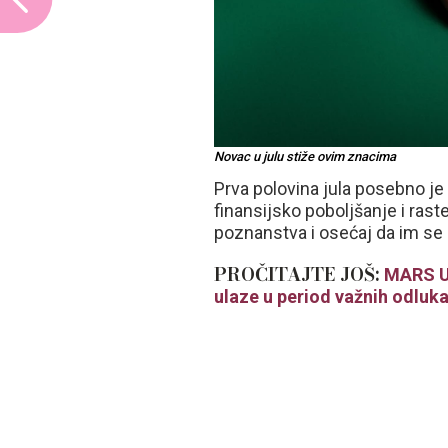
Novac u julu stiže ovim znacima
Prva polovina jula posebno je 
finansijsko poboljšanje i rast
poznanstva i osećaj da im se 
PROČITAJTE JOŠ:
MARS U
ulaze u period važnih odluk