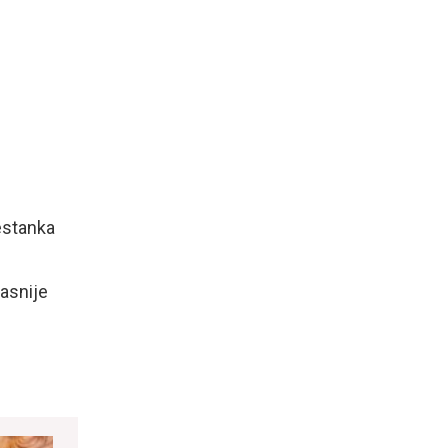
nestanka
kasnije
.