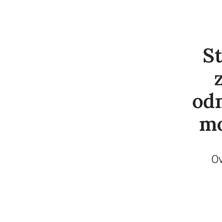
St
odm
m
Ov