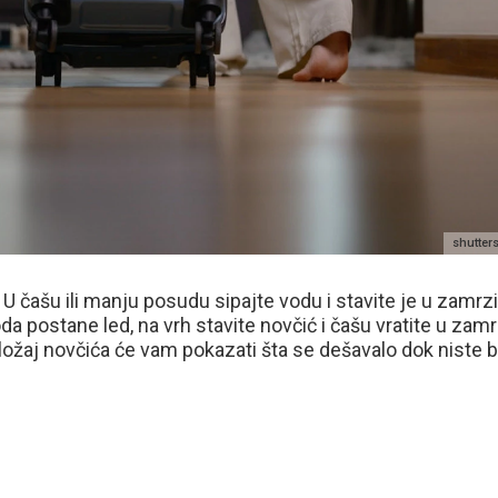
shutte
 U čašu ili manju posudu sipajte vodu i stavite je u zamrz
a postane led, na vrh stavite novčić i čašu vratite u zamr
ložaj novčića će vam pokazati šta se dešavalo dok niste bi