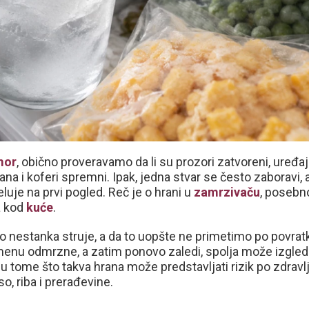
mor
, obično proveravamo da li su prozori zatvoreni, uređaj
na i koferi spremni. Ipak, jedna stvar se često zaboravi,
luje na prvi pogled. Reč je o hrani u
zamrzivaču
, posebn
a kod
kuće
.
nestanka struje, a da to uopšte ne primetimo po povrat
nu odmrzne, a zatim ponovo zaledi, spolja može izgled
 tome što takva hrana može predstavljati rizik po zdravlj
o, riba i prerađevine.