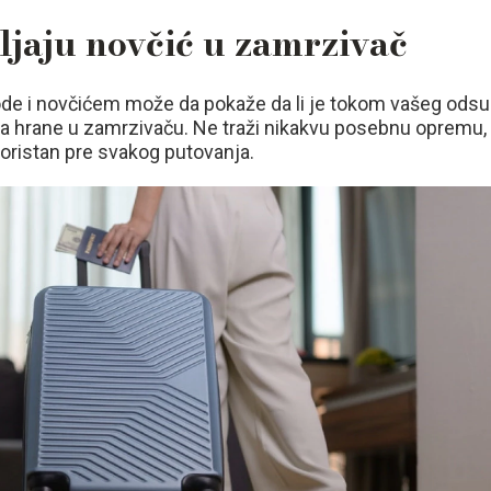
vljaju novčić u zamrzivač
de i novčićem može da pokaže da li je tokom vašeg ods
nja hrane u zamrzivaču. Ne traži nikakvu posebnu opremu,
oristan pre svakog putovanja.