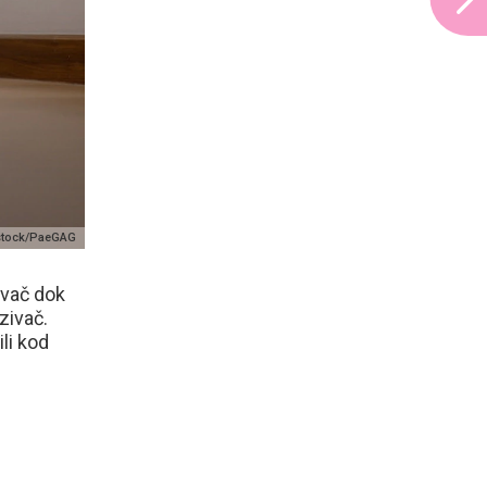
rstock/PaeGAG
ivač dok
zivač.
li kod