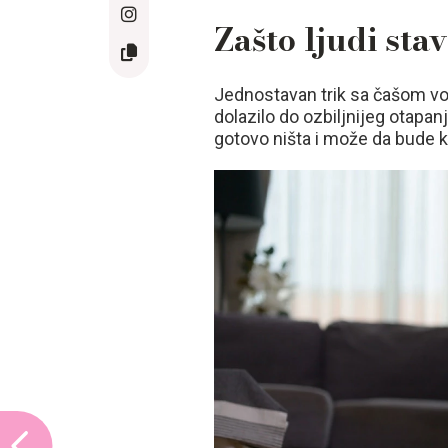
Zašto ljudi sta
Jednostavan trik sa čašom vo
dolazilo do ozbiljnijeg otapa
gotovo ništa i može da bude k