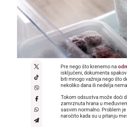
Pre nego što krenemo na
od
isključeni, dokumenta spakova
biti mnogo važnija nego što de
nekoliko dana ili nedelja nem
Tokom odsustva može doći do 
zamrznuta hrana u međuvreme
sasvim normalno. Problem je u
naročito kada su u pitanju mes