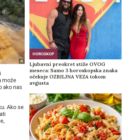
HOROSKOP
AI
Ljubavni preokret stiže OVOG
meseca: Samo 3 horoskopska znaka
i
očekuje OZBILJNA VEZA tokom
 a može
avgusta
o ako nas
ku. Ako se
ati
e,