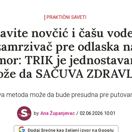
PRAKTIČNI SAVETI
avite novčić i čašu vod
zamrzivač pre odlaska n
or: TRIK je jednostava
ože da SAČUVA ZDRAVL
a metoda može da bude presudna pre putova
02.06.2026 10:01
by
Ana Županjevac
Dodaj Srećne kao željeni izvor na Googlu