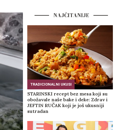
NAJČITANIJE
TRADICIONALNI UKUSI
STARINSKI recept bez mesa koji su
obožavale naše bake i deke: Zdrav i
JEFTIN RUČAK koji je još ukusniji
sutradan