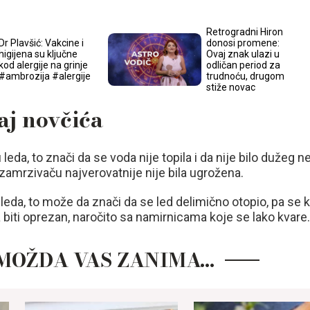
Retrogradni Hiron
Dr Plavšić: Vakcine i
donosi promene:
higijena su ključne
Ovaj znak ulazi u
kod alergije na grinje
odličan period za
#ambrozija #alergije
trudnoću, drugom
stiže novac
aj novčića
u leda, to znači da se voda nije topila i da nije bilo dužeg 
 zamrzivaču najverovatnije nije bila ugrožena.
 leda, to može da znači da se led delimično otopio, pa se 
iti oprezan, naročito sa namirnicama koje se lako kvare
MOŽDA VAS ZANIMA…