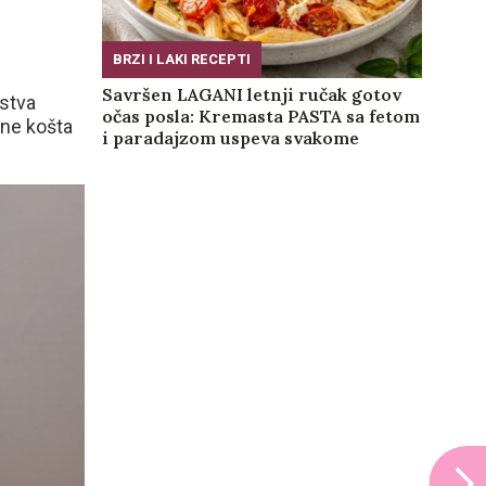
BRZI I LAKI RECEPTI
Savršen LAGANI letnji ručak gotov
ustva
očas posla: Kremasta PASTA sa fetom
 ne košta
i paradajzom uspeva svakome