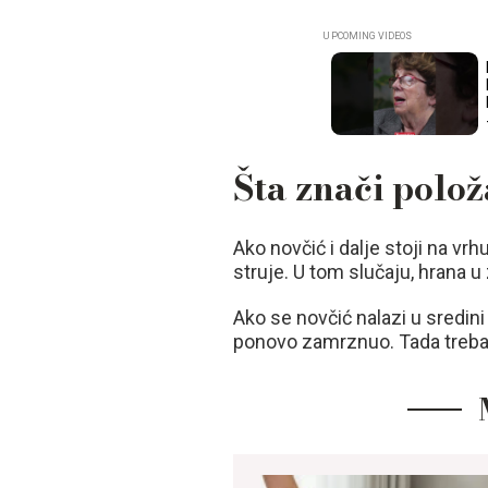
Šta znači polož
Ako novčić i dalje stoji na vrh
struje. U tom slučaju, hrana u
Ako se novčić nalazi u sredini
ponovo zamrznuo. Tada treba b