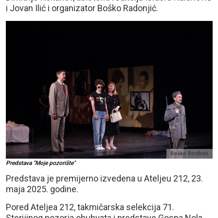
i Jovan Ilić i organizator Boško Radonjić.
Boško Đorđrvić
Predstava "Moje pozorište"
Predstava je premijerno izvedena u Ateljeu 212, 23.
maja 2025. godine.
Pored Ateljea 212, takmičarska selekcija 71.
Sterijinog pozorja obuhvata i predstave Gospa Nola