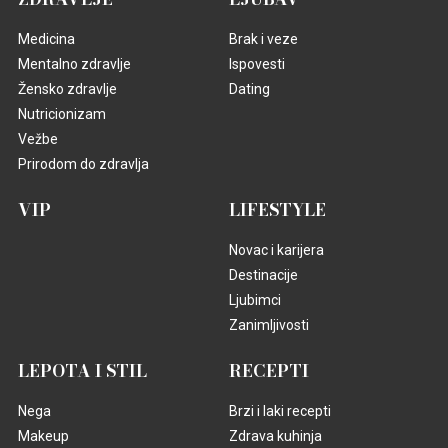
Medicina
Brak i veze
Mentalno zdravlje
Ispovesti
Žensko zdravlje
Dating
Nutricionizam
Vežbe
Prirodom do zdravlja
VIP
LIFESTYLE
Novac i karijera
Destinacije
Ljubimci
Zanimljivosti
LEPOTA I STIL
RECEPTI
Nega
Brzi i laki recepti
Makeup
Zdrava kuhinja