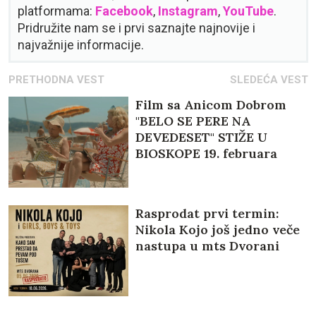
platformama:
Facebook
,
Instagram
,
YouTube
.
Pridružite nam se i prvi saznajte najnovije i
najvažnije informacije.
PRETHODNA VEST
SLEDEĆA VEST
Film sa Anicom Dobrom
"BELO SE PERE NA
DEVEDESET" STIŽE U
BIOSKOPE 19. februara
Rasprodat prvi termin:
Nikola Kojo još jedno veče
nastupa u mts Dvorani