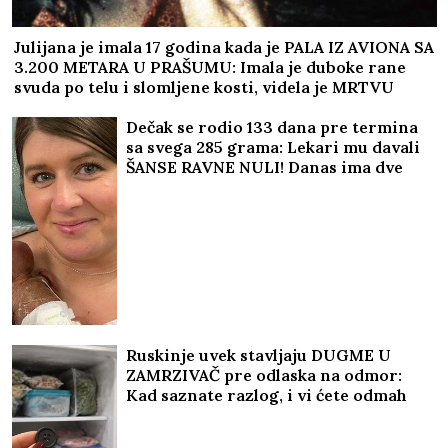
Julijana je imala 17 godina kada je PALA IZ AVIONA SA
3.200 METARA U PRAŠUMU: Imala je duboke rane
svuda po telu i slomljene kosti, videla je MRTVU
MAJKU, ali nije želela da se preda
Dečak se rodio 133 dana pre termina
sa svega 285 grama: Lekari mu davali
ŠANSE RAVNE NULI! Danas ima dve
godine i ide u vrtić, a da je došao na
svet DAN RANIJE, sudbina bi imala
mnogo lošiji scenario
Ruskinje uvek stavljaju DUGME U
ZAMRZIVAČ pre odlaska na odmor:
Kad saznate razlog, i vi ćete odmah
iskopirati ovaj trik