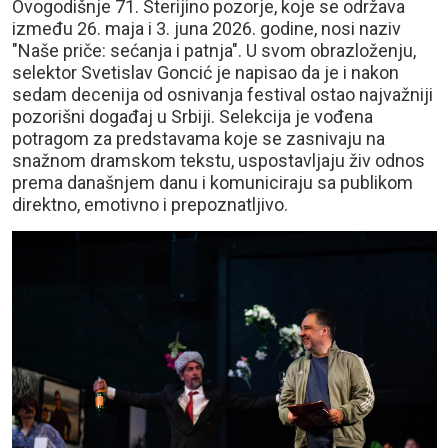
Ovogodišnje 71. Sterijino pozorje, koje se održava
između 26. maja i 3. juna 2026. godine, nosi naziv
"Naše priče: sećanja i patnja". U svom obrazloženju,
selektor Svetislav Goncić je napisao da je i nakon
sedam decenija od osnivanja festival ostao najvažniji
pozorišni događaj u Srbiji. Selekcija je vođena
potragom za predstavama koje se zasnivaju na
snažnom dramskom tekstu, uspostavljaju živ odnos
prema današnjem danu i komuniciraju sa publikom
direktno, emotivno i prepoznatljivo.