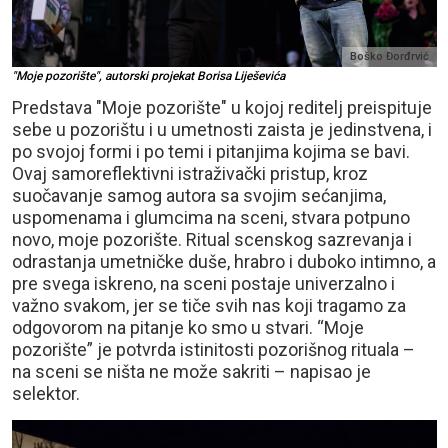
Boško Đorđrvić
"Moje pozorište", autorski projekat Borisa Liješevića
Predstava "Moje pozorište" u kojoj reditelj preispituje
sebe u pozorištu i u umetnosti zaista je jedinstvena, i
po svojoj formi i po temi i pitanjima kojima se bavi.
Ovaj samoreflektivni istraživački pristup, kroz
suočavanje samog autora sa svojim sećanjima,
uspomenama i glumcima na sceni, stvara potpuno
novo, moje pozorište. Ritual scenskog sazrevanja i
odrastanja umetničke duše, hrabro i duboko intimno, a
pre svega iskreno, na sceni postaje univerzalno i
važno svakom, jer se tiče svih nas koji tragamo za
odgovorom na pitanje ko smo u stvari. “Moje
pozorište” je potvrda istinitosti pozorišnog rituala –
na sceni se ništa ne može sakriti – napisao je
selektor.