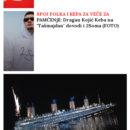
SPOJ FOLKA I REPA ZA VEČE ZA
PAMĆENjE: Dragan Kojić Keba na
"Tašmajdan" dovodi i 2Soma (FOTO)