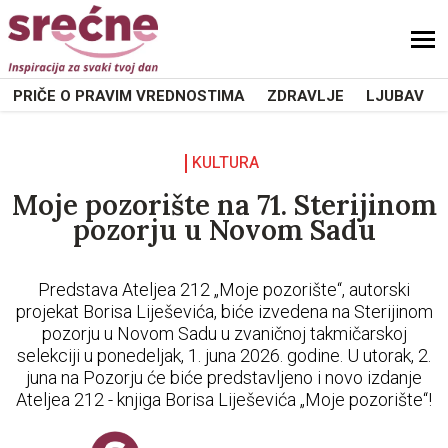
sdf
PRIČE O PRAVIM VREDNOSTIMA
ZDRAVLJE
LJUBAV
KULTURA
Moje pozorište na 71. Sterijinom
pozorju u Novom Sadu
Predstava Ateljea 212 „Moje pozorište“, autorski
projekat Borisa Liješevića, biće izvedena na Sterijinom
pozorju u Novom Sadu u zvaničnoj takmičarskoj
selekciji u ponedeljak, 1. juna 2026. godine. U utorak, 2.
juna na Pozorju će biće predstavljeno i novo izdanje
Ateljea 212 - knjiga Borisa Liješevića „Moje pozorište“!