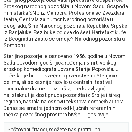
Srpskog narodnog pozorišta u Novom Sadu, Gospođa
ministarka SNG iz Maribora, Profesionalac Zvezdara
teatra, Centrala za humor Narodnog pozorišta u
Beogradu, Šine Narodnog pozorišta Republike Srpske
iz Banjaluke, Bez buke od dva do šest Hartefakt kuće
iz Beograda i Zašto se smeje? Narodnog pozorišta u
Somboru.
Sterijino pozorje je osnovano 1956. godine u Novom
Sadu povodom godišnjica rođenja i smrti velikog
srpskog komediografa Jovana Sterije Popovića. U
početku je bilo posvećeno prvenstveno Sterijinim
delima, ali se kasnije razvilo u centralni festival
nacionalne drame i pozorišta, predstavljajući
najistaknutija dostignuća pozorišta iz Srbije i šireg
regiona, nastala na osnovu tekstova domaćih autora.
Danas se smatra jednom od ključnih referentnih
tačaka pozorišnog prostora bivše Jugoslavije.
Poštovani čitaoci, možete nas pratiti i na