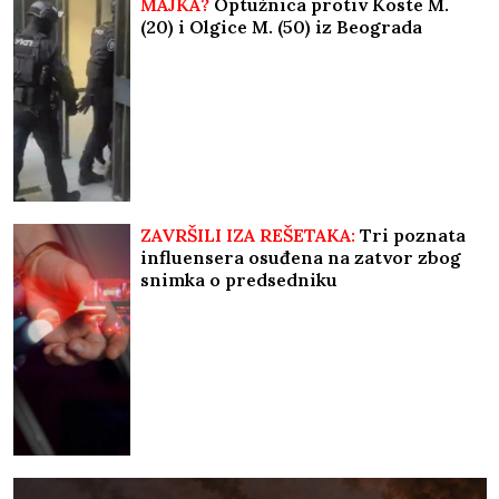
MAJKA?
Optužnica protiv Koste M.
(20) i Olgice M. (50) iz Beograda
ZAVRŠILI IZA REŠETAKA:
Tri poznata
influensera osuđena na zatvor zbog
snimka o predsedniku