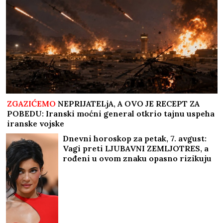
ZGAZIĆEMO
NEPRIJATELjA, A OVO JE RECEPT ZA
POBEDU: Iranski moćni general otkrio tajnu uspeha
iranske vojske
Dnevni horoskop za petak, 7. avgust:
Vagi preti LJUBAVNI ZEMLJOTRES, a
rođeni u ovom znaku opasno rizikuju
na poslu