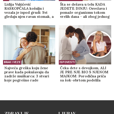
Lidija Vukićević
Šta se dešava u telu KADA
RASKOPČALA košulju i
JEDETE DINJU: Osvežava i
vezala je ispod grudi: Svi
pomaže organizmu tokom
gledaju njen ravan stomak, a
vrelih dana - ali zbog jednog
jedan DETALJ stajlinga
budite OPREZNI
osvaja na prvi pogled
(GALERIJA)
BRAK I VEZE
ISPOVESTI
Najveća greška koju žene
Čeka dete s devojkom, ALI
prave kada pokušavaju da
JE PRE NJE BIO S NJENOM
zadrže muškarca: 3 stvari
MAJKOM: Porodična priča
koje pogrešno rade
sa šok-obrtom podelila
javnost
ZDRAVLJE
LJUBAV