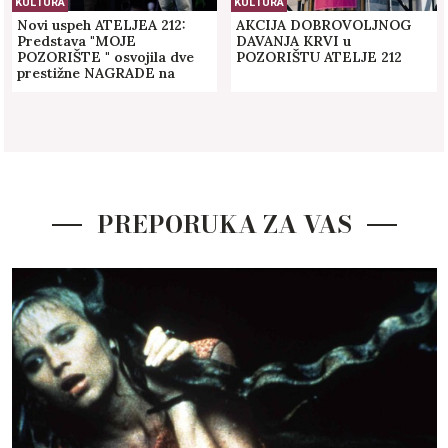
KULTURA
KULTURA
Novi uspeh ATELJEA 212:
AKCIJA DOBROVOLJNOG
Predstava "MOJE
DAVANJA KRVI u
POZORIŠTE " osvojila dve
POZORIŠTU ATELJE 212
prestižne NAGRADE na
danima satire u Zagrebu!
PREPORUKA ZA VAS