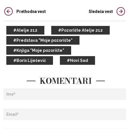
Prethodna vest
Sledeća vest
#Atelje 212
#Pozorište Atelje 212
#Predstava "Moje pozorište"
#Knjiga "Moje pozorište"
#Boris Liješević
#Novi Sad
KOMENTARI