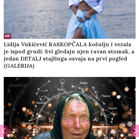
VIP
Lidija Vukićević RASKOPČALA košulju i vezala
je ispod grudi: Svi gledaju njen ravan stomak, a
jedan DETALJ stajlinga osvaja na prvi pogled
(GALERIJA)