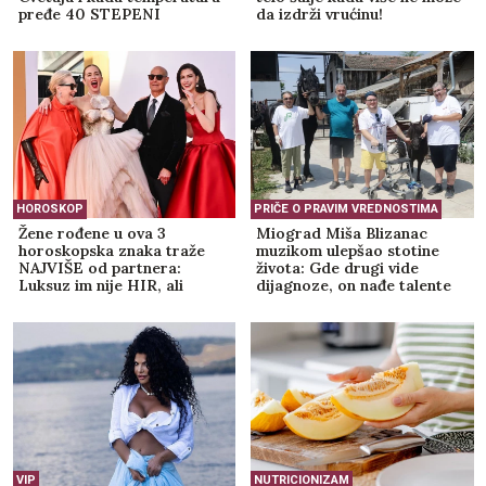
pređe 40 STEPENI
da izdrži vrućinu!
HOROSKOP
PRIČE O PRAVIM VREDNOSTIMA
Žene rođene u ova 3
Miograd Miša Blizanac
horoskopska znaka traže
muzikom ulepšao stotine
NAJVIŠE od partnera:
života: Gde drugi vide
Luksuz im nije HIR, ali
dijagnoze, on nađe talente
njihovu ljubav ne može svako
da priušti
VIP
NUTRICIONIZAM