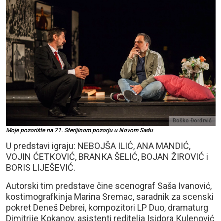
Boško Đorđrvić
Moje pozorište na 71. Sterijinom pozorju u Novom Sadu
U predstavi igraju: NEBOJŠA ILIĆ, ANA MANDIĆ,
VOJIN ĆETКOVIĆ, BRANКA ŠELIĆ, BOJAN ŽIROVIĆ i
BORIS LIJEŠEVIĆ.
Autorski tim predstave čine scenograf Saša Ivanović,
kostimografkinja Marina Sremac, saradnik za scenski
pokret Deneš Debrei, kompozitori LP Duo, dramaturg
Dimitrije Кokanov, asistenti reditelja Isidora Кulenović