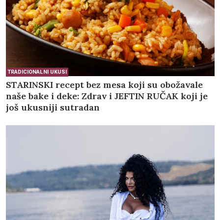
TRADICIONALNI UKUSI
STARINSKI recept bez mesa koji su obožavale
naše bake i deke: Zdrav i JEFTIN RUČAK koji je
još ukusniji sutradan