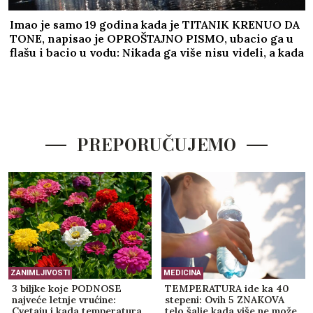
Imao je samo 19 godina kada je TITANIK KRENUO DA
TONE, napisao je OPROŠTAJNO PISMO, ubacio ga u
flašu i bacio u vodu: Nikada ga više nisu videli, a kada
je njegova majka pročitala poruku - SRCE JOJ JE
PUKLO
PREPORUČUJEMO
ZANIMLJIVOSTI
MEDICINA
3 biljke koje PODNOSE
TEMPERATURA ide ka 40
najveće letnje vrućine:
stepeni: Ovih 5 ZNAKOVA
Cvetaju i kada temperatura
telo šalje kada više ne može