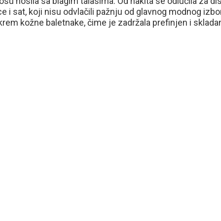
osu nosila sa blagim talasima. Od nakita se odlučila za di
e i sat, koji nisu odvlačili pažnju od glavnog modnog izbo
 krem kožne baletnake, čime je zadržala prefinjen i sklada