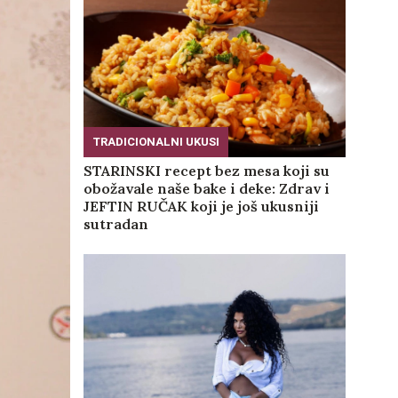
TRADICIONALNI UKUSI
STARINSKI recept bez mesa koji su
obožavale naše bake i deke: Zdrav i
JEFTIN RUČAK koji je još ukusniji
sutradan