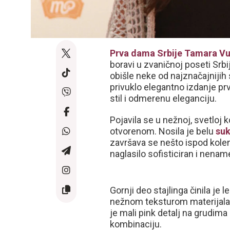
Prva dama Srbije
Tamara Vu
boravi u zvaničnoj poseti Srb
obišle neke od najznačajniji
privuklo elegantno izdanje pr
stil i odmerenu eleganciju.
Pojavila se u nežnoj, svetloj
otvorenom. Nosila je belu
suk
završava se nešto ispod kolen
naglasilo sofisticiran i nename
Gornji deo stajlinga činila je
nežnom teksturom materijala. Š
je mali pink detalj na grudim
kombinaciju.