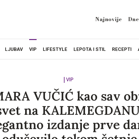
Najnovije
Dne
LJUBAV
VIP
LIFESTYLE
LEPOTA I STIL
RECEPTI
VIP
ARA VUČIĆ kao sav ob
svet na KALEMEGDANU
egantno izdanje prve d
oduševilo tokom šetnje