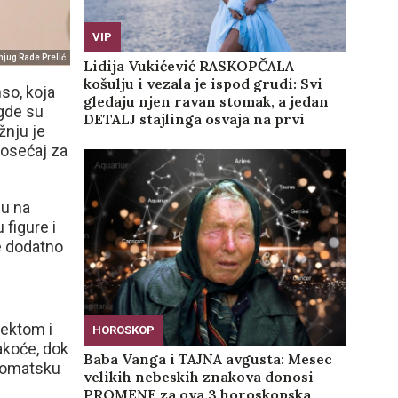
VIP
njug Rade Prelić
Lidija Vukićević RASKOPČALA
košulju i vezala je ispod grudi: Svi
so, koja
gledaju njen ravan stomak, a jedan
 gde su
DETALJ stajlinga osvaja na prvi
žnju je
pogled (GALERIJA)
 osećaj za
ju na
 figure i
e dodatno
fektom i
HOROSKOP
lakoće, dok
Baba Vanga i TAJNA avgusta: Mesec
hromatsku
velikih nebeskih znakova donosi
PROMENE za ova 3 horoskopska