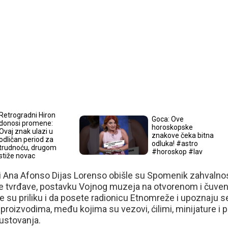
Retrogradni Hiron
Goca: Ove
donosi promene:
horoskopske
Ovaj znak ulazi u
znakove čeka bitna
odličan period za
odluka! #astro
trudnoću, drugom
#horoskop #lav
stiže novac
 Ana Afonso Dijas Lorenso obišle su Spomenik zahvalnos
ke tvrđave, postavku Vojnog muzeja na otvorenom i čuve
 su priliku i da posete radionicu Etnomreže i upoznaju s
proizvodima, među kojima su vezovi, ćilimi, minijature i 
ustovanja.