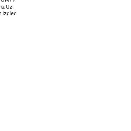
skretne
ra. Uz
n izgled