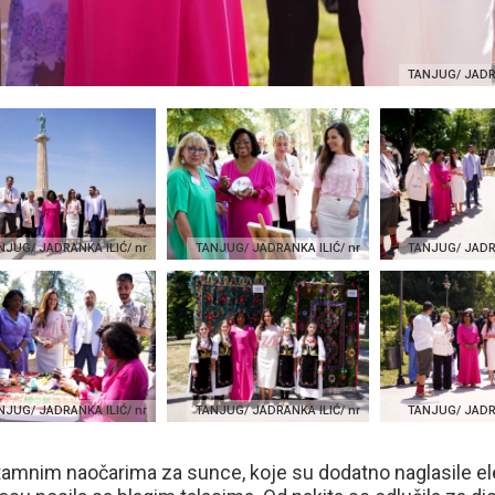
TANJUG/ JADRA
NJUG/ JADRANKA ILIĆ/ nr
TANJUG/ JADRANKA ILIĆ/ nr
TANJUG/ JADRA
NJUG/ JADRANKA ILIĆ/ nr
TANJUG/ JADRANKA ILIĆ/ nr
TANJUG/ JADRA
m tamnim naočarima za sunce, koje su dodatno naglasile e