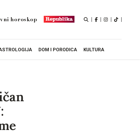
vni horoskop
ASTROLOGIJA
DOM I PORODICA
KULTURA
ičan
:
ame