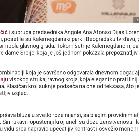
Ta
čić
i supruga predsednika Angole Ana Afonso Dijas Loren
iji, posetile su Kalemegdanski park i Beogradsku tvrđavu,
h simbola glavnog grada. Tokom šetnje Kalemegdanom, pa
ve dame Srbije, koja je još jednom pokazala prepoznatljiv
 kombinaciji koja je savršeno odgovarala dnevnom događa
nju
visokog struka, ravnog kroja, koja elegantno prati liniju
a. Klasičan kroj suknje podseća na one od teksasa, što j
tljiv izgled.
 lepršava bluza u svetlo roze nijansi, sa blagim providnim e
iri rukavi i opušteniji kroj uneli su dozu ženstvenosti i 
a u vidu srca napravio upečatljiv kontrast i osvežio mono