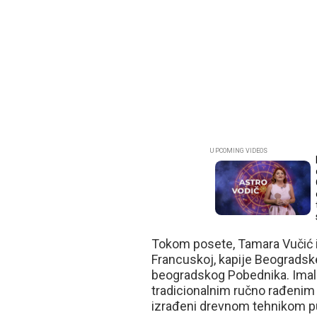
Tokom posete, Tamara Vučić i
Francuskoj, kapije Beograds
beogradskog Pobednika. Imale
tradicionalnim ručno rađenim 
izrađeni drevnom tehnikom p