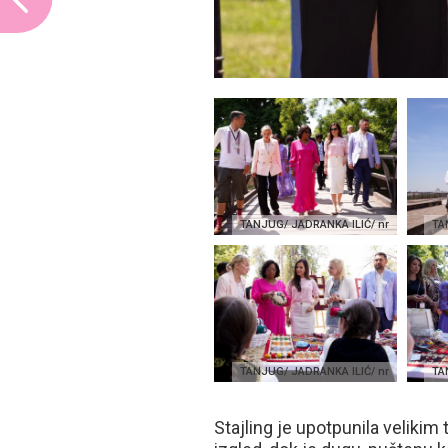
TANJUG/ JADRANKA ILIĆ/ nr
TA
TANJUG/ JADRANKA ILIĆ/ nr
TA
Stajling je upotpunila veliki