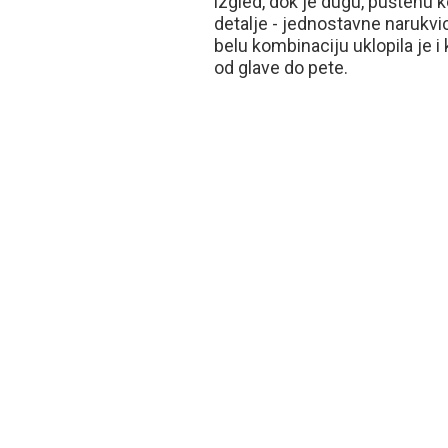
izgled, dok je dugu, puštenu k
detalje - jednostavne narukvic
belu kombinaciju uklopila je i
od glave do pete.