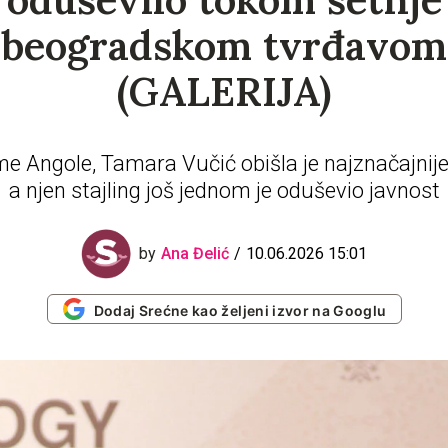
beogradskom tvrđavom
(GALERIJA)
e Angole, Tamara Vučić obišla je najznačajnij
a njen stajling još jednom je oduševio javnost
10.06.2026 15:01
by
Ana Đelić
Dodaj Srećne kao željeni izvor na Googlu