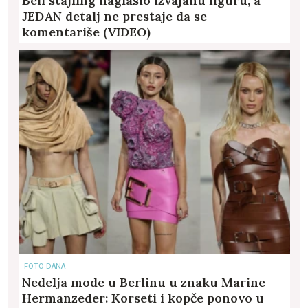
Beli stajling naglasio izvajanu figuru, a
JEDAN detalj ne prestaje da se
komentariše (VIDEO)
FOTO DANA
Nedelja mode u Berlinu u znaku Marine
Hermanzeder: Korseti i kopče ponovo u