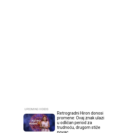
Retrogradni Hiron donosi
promene: Ovaj znak ulazi
u odličan period za
trudnoću, drugom stiže
novac