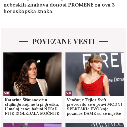
nebeskih znakova donosi PROMENE za ova 3
horoskopska znaka
POVEZANE VESTI
VIP
VIP
Katarina Šišmanović u
Venčanje Tejlor Svift
stajlingu koji ne trpi grešku:
pretvorilo se u pravi MODNI
U maloj crnoj haljini NIKAD
SPEKTAKL: EVO koje
NIJE IZGLEDALA MOĆNIJE
poznate DAME su se najviše
(FOTO)
istakle sa svojim stajlinzima
(FOTO)