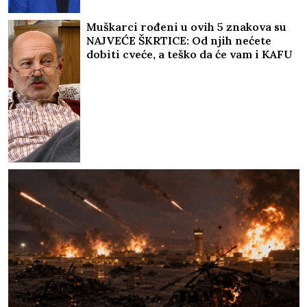
Muškarci rođeni u ovih 5 znakova su
NAJVEĆE ŠKRTICE: Od njih nećete
dobiti cveće, a teško da će vam i KAFU
PLATITI