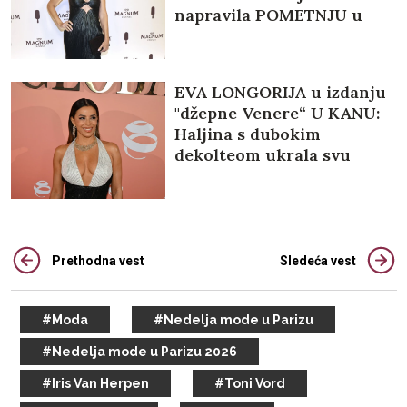
napravila POMETNJU u
Kanu (FOTO)
EVA LONGORIJA u izdanju
"džepne Venere“ U KANU:
Haljina s dubokim
dekolteom ukrala svu
pažnju (VIDEO)
Prethodna vest
Sledeća vest
#Moda
#Nedelja mode u Parizu
#Nedelja mode u Parizu 2026
#Iris Van Herpen
#Toni Vord