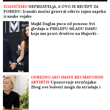
ZGAZIĆEMO
NEPRIJATELjA, A OVO JE RECEPT ZA
POBEDU: Iranski moćni general otkrio tajnu uspeha
iranske vojske
Majkl Daglas puca od ponosa: Svi
gledaju u PRELEPU MLADU DAMU
koja mu pravi društvo na Majorki -
SLIKA I PRILIKA SLAVNE MAME!
OPREZNO AKO IMATE REUMATOIDNI
ARTIRTIS
Upozorenje stručnjaka:
Zbog ove bolesti mogu da stradaju i
pluća, srce, oči