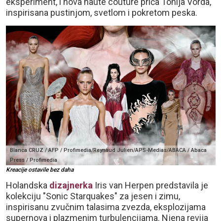
eksperiment, i nova haute couture priča Tonija Vorda,
inspirisana pustinjom, svetlom i pokretom peska.
Blanca CRUZ / AFP / Profimedia/Reynaud Julien/APS-Medias/ABACA / Abaca
Press / Profimedia
Kreacije ostavile bez daha
Holandska
dizajnerka
Iris van Herpen predstavila je
kolekciju "Sonic Starquakes" za jesen i zimu,
inspirisanu zvučnim talasima zvezda, eksplozijama
supernova i plazmenim turbulencijama. Njena revija