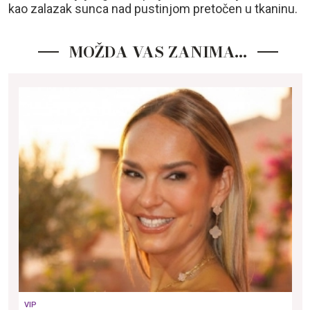
kao zalazak sunca nad pustinjom pretočen u tkaninu.
MOŽDA VAS ZANIMA…
VIP