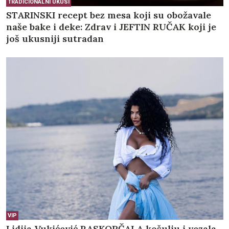
TRADICIONALNI UKUSI
STARINSKI recept bez mesa koji su obožavale
naše bake i deke: Zdrav i JEFTIN RUČAK koji je
još ukusniji sutradan
VIP
Lidija Vukićević RASKOPČALA košulju i vezala