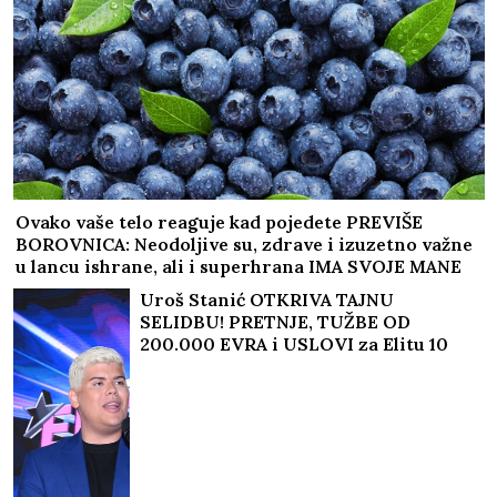
Ovako vaše telo reaguje kad pojedete PREVIŠE
BOROVNICA: Neodoljive su, zdrave i izuzetno važne
u lancu ishrane, ali i superhrana IMA SVOJE MANE
Uroš Stanić OTKRIVA TAJNU
SELIDBU! PRETNJE, TUŽBE OD
200.000 EVRA i USLOVI za Elitu 10
ŠOKIRALI JAVNOST