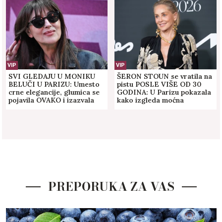
VIP
VIP
SVI GLEDAJU U MONIKU
ŠERON STOUN se vratila na
BELUČI U PARIZU: Umesto
pistu POSLE VIŠE OD 30
crne elegancije, glumica se
GODINA: U Parizu pokazala
pojavila OVAKO i izazvala
kako izgleda moćna
lavinu komentara (FOTO)
elegancija, jedan detalj svi
komentarišu!
PREPORUKA ZA VAS