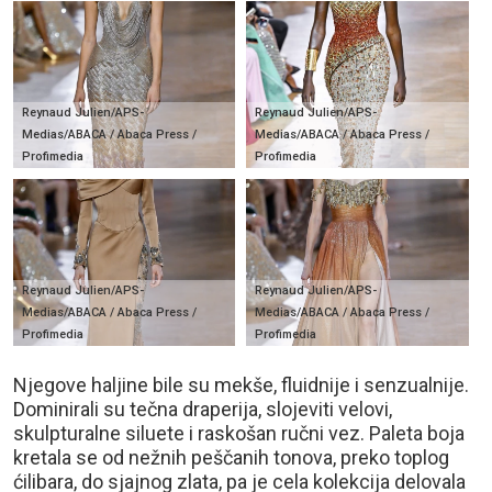
Reynaud Julien/APS-
Reynaud Julien/APS-
Medias/ABACA / Abaca Press /
Medias/ABACA / Abaca Press /
Profimedia
Profimedia
Reynaud Julien/APS-
Reynaud Julien/APS-
Medias/ABACA / Abaca Press /
Medias/ABACA / Abaca Press /
Profimedia
Profimedia
Njegove haljine bile su mekše, fluidnije i senzualnije.
Dominirali su tečna draperija, slojeviti velovi,
skulpturalne siluete i raskošan ručni vez. Paleta boja
kretala se od nežnih peščanih tonova, preko toplog
ćilibara, do sjajnog zlata, pa je cela kolekcija delovala