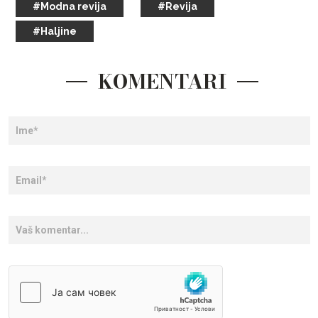
#Modna revija
#Revija
#Haljine
KOMENTARI