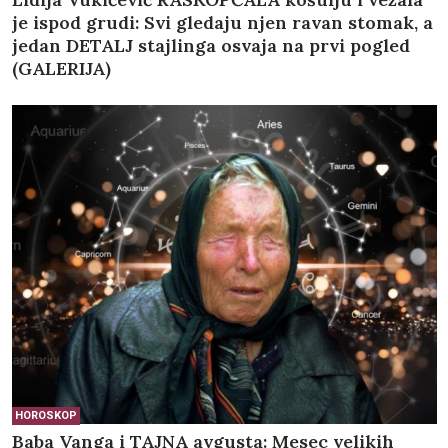
je ispod grudi: Svi gledaju njen ravan stomak, a
jedan DETALJ stajlinga osvaja na prvi pogled
(GALERIJA)
HOROSKOP
Baba Vanga i TAJNA avgusta: Mesec velikih