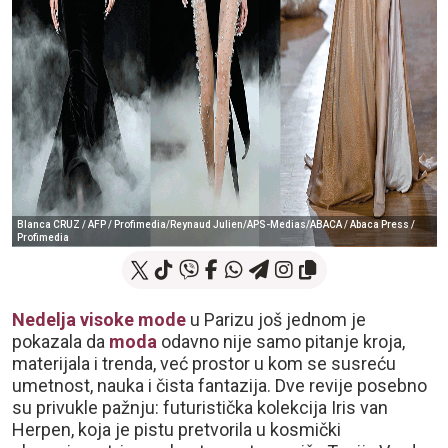
Blanca CRUZ / AFP / Profimedia/Reynaud Julien/APS-Medias/ABACA / Abaca Press /
Profimedia
Nedelja visoke mode
u Parizu još jednom je
pokazala da
moda
odavno nije samo pitanje kroja,
materijala i trenda, već prostor u kom se susreću
umetnost, nauka i čista fantazija. Dve revije posebno
su privukle pažnju: futuristička kolekcija Iris van
Herpen, koja je pistu pretvorila u kosmički