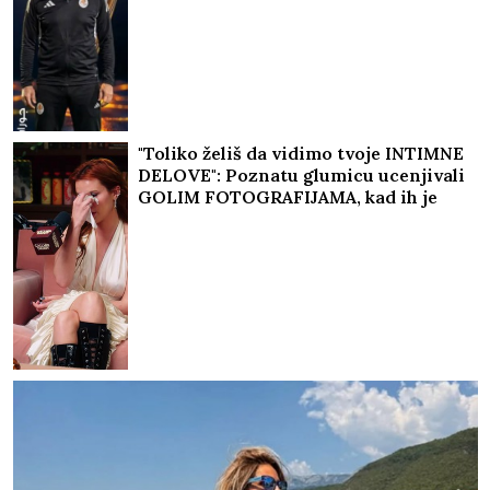
"Toliko želiš da vidimo tvoje INTIMNE
DELOVE": Poznatu glumicu ucenjivali
GOLIM FOTOGRAFIJAMA, kad ih je
sama objavila usledio je ŠOK