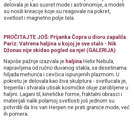
delovala je kao susret mode i astronomije, a modeli
su nosili kreacije koje su reagovale na pokret,
svetlost i magnetno polje tela.
PROČITAJTE JOŠ: Prijanka Čopra u dioru zapalila
Pariz: Vatrena haljina u kojoj je sve stalo - Nik
Džonas nije skidao pogled sa nje! (GALERIJA)
Najviše pažnje izazvala je
haljina
Helix Nebula,
napravljena od ručno duvanog stakla, sa desetinama
hiljada mehurića i cevčica ispunjenih plazmom. U
pokretu je delovala kao živa skulptura - svetlucala je,
treperila i stvarala utisak kosmičke oluje zarobljene u
haljini. Lagani til, kinetičke forme, fraktalni obrasci i
materijali nalik polarnoj svetlosti još jednom su
potvrdili da Iris van Herpen ne prati granice mode, već
ih pomera.