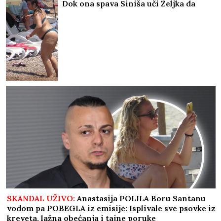
Dok ona spava Siniša uči Željka da
pliva, a Marija i Tića se sunčaju
(Video)
SKANDAL UŽIVO:
Anastasija POLILA Boru Santanu
vodom pa POBEGLA iz emisije: Isplivale sve psovke iz
kreveta, lažna obećanja i tajne poruke