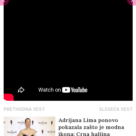
PRETHODNA VEST
SLEDEĆA VEST
Adrijana Lima ponovo
pokazala zašto je modna
ikona: Crna haljina