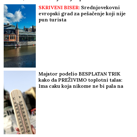
SKRIVENI BISER:
Srednjovekovni
evropski grad za pešačenje koji nije
pun turista
Majstor podelio BESPLATAN TRIK
kako da PREŽIVIMO toplotni talas:
Ima caku koja nikome ne bi pala na
pamet i tvrdi da deluje