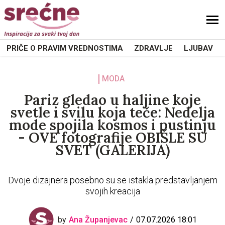
PRIČE O PRAVIM VREDNOSTIMA
ZDRAVLJE
LJUBAV
MODA
Pariz gledao u haljine koje
svetle i svilu koja teče: Nedelja
mode spojila kosmos i pustinju
- OVE fotografije OBIŠLE SU
SVET (GALERIJA)
Dvoje dizajnera posebno su se istakla predstavljanjem
svojih kreacija
by
Ana Županjevac
07.07.2026 18:01