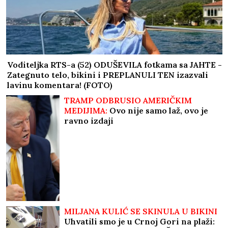
Voditeljka RTS-a (52) ODUŠEVILA fotkama sa JAHTE -
Zategnuto telo, bikini i PREPLANULI TEN izazvali
lavinu komentara! (FOTO)
TRAMP ODBRUSIO AMERIČKIM
MEDIJIMA:
Ovo nije samo laž, ovo je
ravno izdaji
MILJANA KULIĆ SE SKINULA U BIKINI
Uhvatili smo je u Crnoj Gori na plaži: