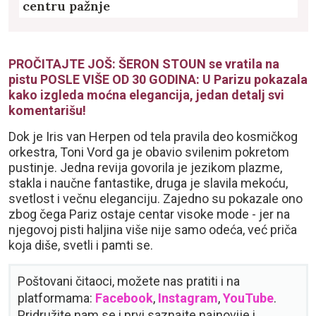
centru pažnje
PROČITAJTE JOŠ: ŠERON STOUN se vratila na
pistu POSLE VIŠE OD 30 GODINA: U Parizu pokazala
kako izgleda moćna elegancija, jedan detalj svi
komentarišu!
Dok je Iris van Herpen od tela pravila deo kosmičkog
orkestra, Toni Vord ga je obavio svilenim pokretom
pustinje. Jedna revija govorila je jezikom plazme,
stakla i naučne fantastike, druga je slavila mekoću,
svetlost i večnu eleganciju. Zajedno su pokazale ono
zbog čega Pariz ostaje centar visoke mode - jer na
njegovoj pisti haljina više nije samo odeća, već priča
koja diše, svetli i pamti se.
Poštovani čitaoci, možete nas pratiti i na
platformama:
Facebook
,
Instagram
,
YouTube
.
Pridružite nam se i prvi saznajte najnovije i