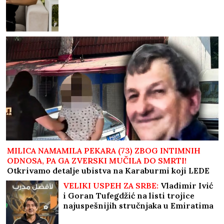
MILICA NAMAMILA PEKARA (73) ZBOG INTIMNIH
ODNOSA, PA GA ZVERSKI MUČILA DO SMRTI!
Otkrivamo detalje ubistva na Karaburmi koji LEDE
KRV: Izdahnuo u najgorim mukama dok su ga
VELIKI USPEH ZA SRBE:
Vladimir Ivić
osumnjičeni pljačkali
i Goran Tufegdžić na listi trojice
najuspešnijih stručnjaka u Emiratima