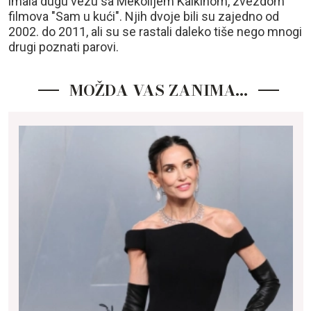
imala dugu vezu sa Mekolijem Kalkinom, zvezdom
filmova "Sam u kući". Njih dvoje bili su zajedno od
2002. do 2011, ali su se rastali daleko tiše nego mnogi
drugi poznati parovi.
MOŽDA VAS ZANIMA…