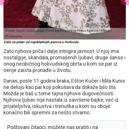
Credit: Xavier Collin/Image Press Agency, Image Press Agency / Alamy /
Profimedia
Važe za jedan od najskladnijih parova u Holivudu
Zato njihova priča i dalje intrigira javnost. U njoj ima
nostalgije, skandala, promašenih ljubavi, druge šanse i
onog neobičnog holivudskog obrta u kom se par iz
serije zaista pronađe u životu.
Danas, posle 11 godina braka, Ešton Kučer i Mila Kunis
ne deluju kao par koji pokušava da dokaže bilo šta.
Možda je baš u tome tajna njihove dugovečnosti.
Njihova ljubav nije nastala iz savršene bajke, već iz
prijateljstva, iskustva i trenutka u kom su oboje
konačno bili spremni za nešto stvarno.
Poštovani čitaoci, možete nas pratiti i na