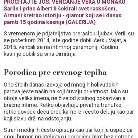
PROČITAJTE JOŠ: VENČANJE VEKA U MONAKU:
Šarlin i princ Albert II šokirali svet raskošem,
Armani kreirao istoriju - glamur koji se i danas
pamti 15 godina kasnije (GALERIJA)
S vremenom je prijateljstvo preraslo u ljubav. Verili su
se početkom 2014, iste godine dobili ćerku Vajat, a
2015. venčali se na intimnoj ceremoniji. Godinu
kasnije dobili su sina Dimitrija.
Porodica pre crvenog tepiha
Ono što ih danas izdvaja od mnogih holivudskih
parova jeste način na koji čuvaju privatnost. Iako su
oboje velika imena, ne žive od stalnog pokazivanja
bračne intime. Retko objavljuju privatne trenutke,
retko dovode decu pred kamere i često deluju kao par
koji slavu drži na odstojanju.
Strani mediji ih često opisuju kao par koji je uspeo da
spoji humor, prijateljstvo i porodični život bez potrebe