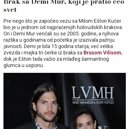
Brak sa Demi Mur, koji je pratio ceo
svet
Pre nego što je započeo vezu sa Milom Ešton Kučer
bio je u jednom od najpraćenijih holivudskih brakova.
On i Demi Mur venčali su se 2005. godine, a njihova
razlika u godinama od početka je izazivala pažnju
javnosti. Demi je bila 15 godina starija, već velika
zvezda i majka tri ćerke iz braka sa
Brusom Vilisom
,
dok je Ešton tada važio za mlađeg šarmantnog
glumca u usponu.