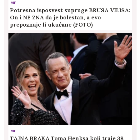
VIP
Potresna isposvest supruge BRUSA VILISA:
On i NE ZNA da je bolestan, a evo
prepoznaje li ukućane (FOTO)
VIP
TAJNA BRAKA Toma Henksa koji traje 38