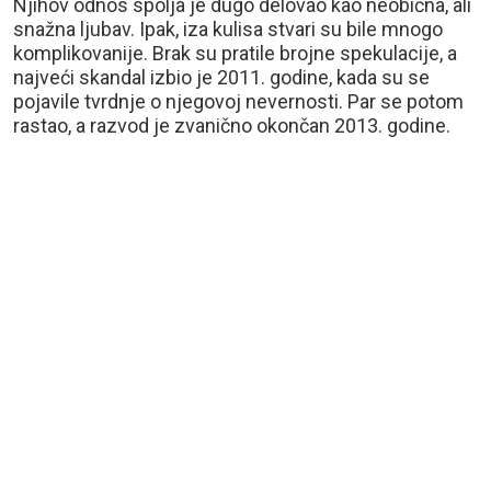
Njihov odnos spolja je dugo delovao kao neobična, ali
snažna ljubav. Ipak, iza kulisa stvari su bile mnogo
komplikovanije. Brak su pratile brojne spekulacije, a
najveći skandal izbio je 2011. godine, kada su se
pojavile tvrdnje o njegovoj nevernosti. Par se potom
rastao, a razvod je zvanično okončan 2013. godine.