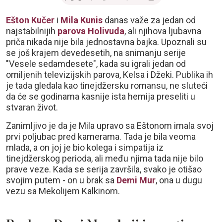
Ešton Kučer
i
Mila Kunis
danas važe za jedan od
najstabilnijih
parova
Holivuda
, ali njihova ljubavna
priča nikada nije bila jednostavna bajka. Upoznali su
se još krajem devedesetih, na snimanju serije
"Vesele sedamdesete", kada su igrali jedan od
omiljenih televizijskih parova, Kelsa i Džeki. Publika ih
je tada gledala kao tinejdžersku romansu, ne sluteći
da će se godinama kasnije ista hemija preseliti u
stvaran život.
Zanimljivo je da je Mila upravo sa Eštonom imala svoj
prvi poljubac pred kamerama. Tada je bila veoma
mlada, a on joj je bio kolega i simpatija iz
tinejdžerskog perioda, ali među njima tada nije bilo
prave veze. Kada se serija završila, svako je otišao
svojim putem - on u brak sa
Demi Mur
, ona u dugu
vezu sa Mekolijem Kalkinom.