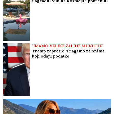
Sagradili vilu na Kosmaju i pokrenuli
biznis, a sada im hitno treba novac:
"To je razlog prodaje"
"IMAMO VELIKE ZALIHE MUNICIJE"
Tramp zapretio: Tragamo za onima
koji odaju podatke