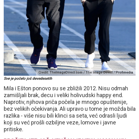
Credit: TheImageDirect.com / The Image Direct / Profimedia
Sve je počelo još devedesetih
Mila i Ešton ponovo su se zbližili 2012. Nisu odmah
zamišljali brak, decu i veliki holivudski happy end.
Naprotiv, njihova priča počela je mnogo opuštenije,
bez velikih očekivanja. Ali upravo u tome je možda bila
razlika - više nisu bili klinci sa seta, već odrasli ljudi
koji su već prošli ozbiljne veze, lomove i javne
pritiske.