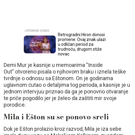
Retrogradni Hiron donosi
promene: Ovaj znak ulazi
u odličan period za
trudnoću, drugom stiže
novac
Demi Mur je kasnije u memoarima "Inside
Out" otvoreno pisala o njihovom braku i iznela teške
tvrdnje o odnosu sa Eštonom. On je godinama
uglavnom ćutao o detaljima tog perioda, a kasnije je u
jednom intervjuu priznao da ga je ponovno otvaranje
te priče pogodilo jer je želeo da zaštiti mir svoje
porodice.
Mila i Ešton su se ponovo sreli
Dok je Ešton prolazio kroz razvod, Mila je iza sebe