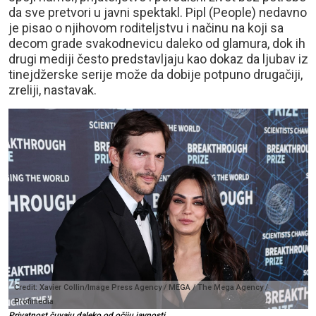
da sve pretvori u javni spektakl. Pipl (People) nedavno
je pisao o njihovom roditeljstvu i načinu na koji sa
decom grade svakodnevicu daleko od glamura, dok ih
drugi mediji često predstavljaju kao dokaz da ljubav iz
tinejdžerske serije može da dobije potpuno drugačiji,
zreliji, nastavak.
Credit: Xavier Collin/Image Press Agency / MEGA / The Mega Agency /
Profimedia
Privatnost čuvaju daleko od očiju javnosti