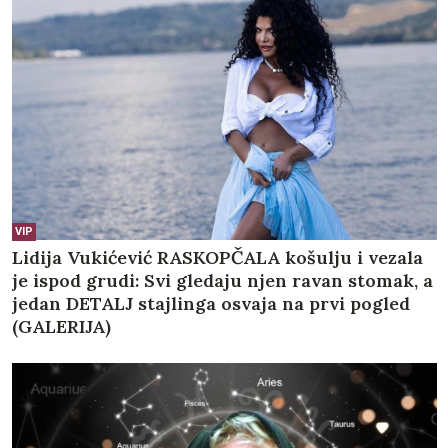
VIP
Lidija Vukićević RASKOPČALA košulju i vezala
je ispod grudi: Svi gledaju njen ravan stomak, a
jedan DETALJ stajlinga osvaja na prvi pogled
(GALERIJA)