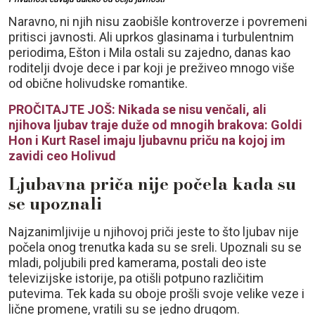
Naravno, ni njih nisu zaobišle kontroverze i povremeni
pritisci javnosti. Ali uprkos glasinama i turbulentnim
periodima, Ešton i Mila ostali su zajedno, danas kao
roditelji dvoje dece i par koji je preživeo mnogo više
od obične holivudske romantike.
PROČITAJTE JOŠ: Nikada se nisu venčali, ali
njihova ljubav traje duže od mnogih brakova: Goldi
Hon i Kurt Rasel imaju ljubavnu priču na kojoj im
zavidi ceo Holivud
Ljubavna priča nije počela kada su
se upoznali
Najzanimljivije u njihovoj priči jeste to što ljubav nije
počela onog trenutka kada su se sreli. Upoznali su se
mladi, poljubili pred kamerama, postali deo iste
televizijske istorije, pa otišli potpuno različitim
putevima. Tek kada su oboje prošli svoje velike veze i
lične promene, vratili su se jedno drugom.