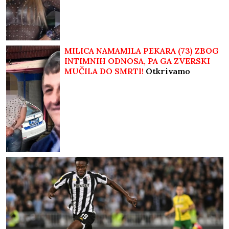
MILICA NAMAMILA PEKARA (73) ZBOG
INTIMNIH ODNOSA, PA GA ZVERSKI
MUČILA DO SMRTI!
Otkrivamo
detalje ubistva na Karaburmi koji
LEDE KRV: Izdahnuo u najgorim
mukama dok su ga osumnjičeni
pljačkali