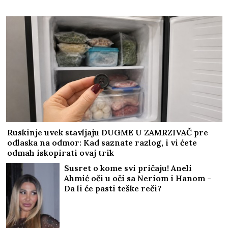
Ruskinje uvek stavljaju DUGME U ZAMRZIVAČ pre
odlaska na odmor: Kad saznate razlog, i vi ćete
odmah iskopirati ovaj trik
Susret o kome svi pričaju! Aneli
Ahmić oči u oči sa Neriom i Hanom -
Da li će pasti teške reči?