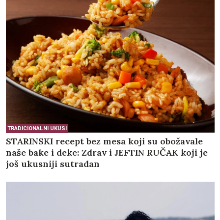
TRADICIONALNI UKUSI
STARINSKI recept bez mesa koji su obožavale
naše bake i deke: Zdrav i JEFTIN RUČAK koji je
još ukusniji sutradan