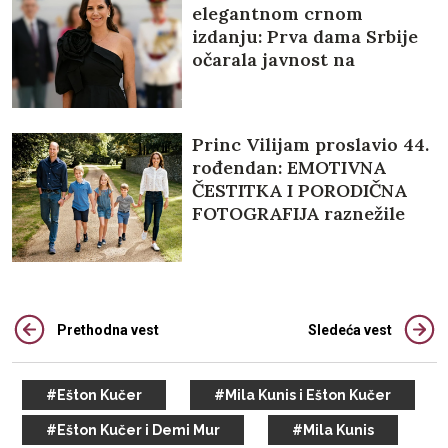
elegantnom crnom
izdanju: Prva dama Srbije
očarala javnost na
sinoćnjem prijemu (FOTO)
Princ Vilijam proslavio 44.
rođendan: EMOTIVNA
ČESTITKA I PORODIČNA
FOTOGRAFIJA raznežile
javnost (FOTO)
Prethodna vest
Sledeća vest
#Ešton Kučer
#Mila Kunis i Ešton Kučer
#Ešton Kučer i Demi Mur
#Mila Kunis