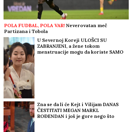
POLA FUDBAL, POLA VAR!
Neverovatan meč
Partizana i Tobola
U Severnoj Koreji ULOŠCI SU
ZABRANJENI, a žene tokom
menstruacije mogu da koriste SAMO
JEDNU alternativnu opciju -
zastrašujuća pravila u svetu Kim
Džong Una
Zna se da li će Kejt i Vilijam DANAS
ČESTITATI MEGAN MARKL
ROĐENDAN i još je gore nego što
izgleda: A evo šta Čarls planira da
uradi dok mu snaja PUNI 45 GODINA