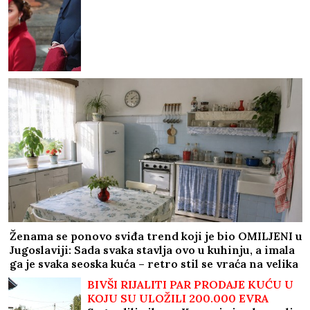
Ženama se ponovo sviđa trend koji je bio OMILJENI u
Jugoslaviji: Sada svaka stavlja ovo u kuhinju, a imala
ga je svaka seoska kuća – retro stil se vraća na velika
vrata!
BIVŠI RIJALITI PAR PRODAJE KUĆU U
KOJU SU ULOŽILI 200.000 EVRA