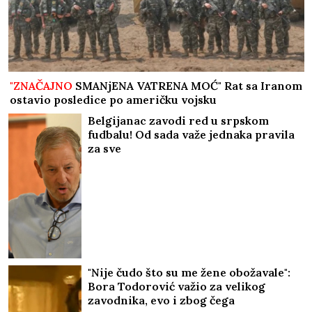
"ZNAČAJNO
SMANjENA VATRENA MOĆ" Rat sa Iranom
ostavio posledice po američku vojsku
Belgijanac zavodi red u srpskom
fudbalu! Od sada važe jednaka pravila
za sve
"Nije čudo što su me žene obožavale":
Bora Todorović važio za velikog
zavodnika, evo i zbog čega