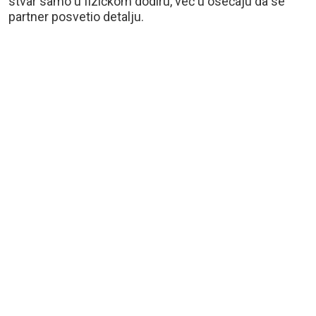
stvar samo u fizičkom dodiru, već u osećaju da se
partner posvetio detalju.