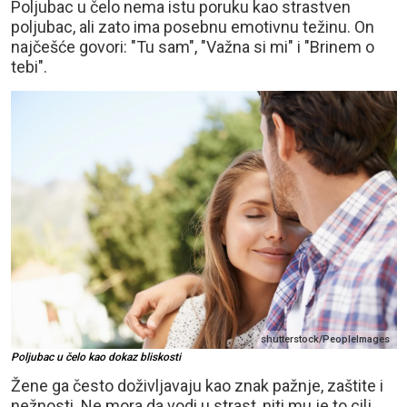
Poljubac u čelo nema istu poruku kao strastven
poljubac, ali zato ima posebnu emotivnu težinu. On
najčešće govori: "Tu sam", "Važna si mi" i "Brinem o
tebi".
shutterstock/PeopleImages
Poljubac u čelo kao dokaz bliskosti
Žene ga često doživljavaju kao znak pažnje, zaštite i
nežnosti. Ne mora da vodi u strast, niti mu je to cilj.