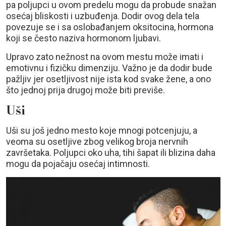
pa poljupci u ovom predelu mogu da probude snažan
osećaj bliskosti i uzbuđenja. Dodir ovog dela tela
povezuje se i sa oslobađanjem oksitocina, hormona
koji se često naziva hormonom ljubavi.
Upravo zato nežnost na ovom mestu može imati i
emotivnu i fizičku dimenziju. Važno je da dodir bude
pažljiv jer osetljivost nije ista kod svake žene, a ono
što jednoj prija drugoj može biti previše.
Uši
Uši su još jedno mesto koje mnogi potcenjuju, a
veoma su osetljive zbog velikog broja nervnih
završetaka. Poljupci oko uha, tihi šapat ili blizina daha
mogu da pojačaju osećaj intimnosti.