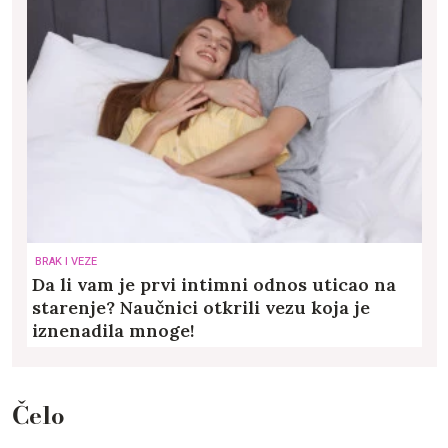
BRAK I VEZE
Da li vam je prvi intimni odnos uticao na
starenje? Naučnici otkrili vezu koja je
iznenadila mnoge!
Čelo