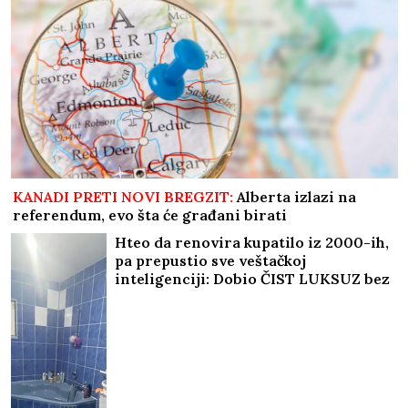
KANADI PRETI NOVI BREGZIT:
Alberta izlazi na
referendum, evo šta će građani birati
Hteo da renovira kupatilo iz 2000-ih,
pa prepustio sve veštačkoj
inteligenciji: Dobio ČIST LUKSUZ bez
menjanja cevi – kad vidite slike,
zinućete!