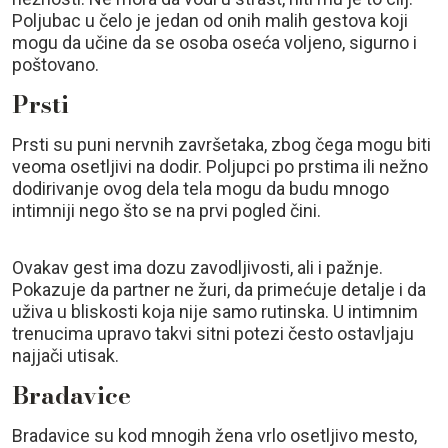
Poljubac u čelo je jedan od onih malih gestova koji
mogu da učine da se osoba oseća voljeno, sigurno i
poštovano.
Prsti
Prsti su puni nervnih završetaka, zbog čega mogu biti
veoma osetljivi na dodir. Poljupci po prstima ili nežno
dodirivanje ovog dela tela mogu da budu mnogo
intimniji nego što se na prvi pogled čini.
Ovakav gest ima dozu zavodljivosti, ali i pažnje.
Pokazuje da partner ne žuri, da primećuje detalje i da
uživa u bliskosti koja nije samo rutinska. U intimnim
trenucima upravo takvi sitni potezi često ostavljaju
najjači utisak.
Bradavice
Bradavice su kod mnogih žena vrlo osetljivo mesto,