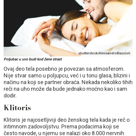
shutterstock/AlessandroBiascioli
Poljubac u uvo budi kod žene strast
Ovaj deo tela posebno je povezan sa atmosferom.
Nije stvar samo u poljupcu, već i u tonu glasa, blizini i
načinu na koji se partner obraća. Nekada nekoliko tihih
reči na uho može da bude jednako moćno kao i sam
dodir.
Klitoris
Klitoris je najosetljiviji deo ženskog tela kada je reč o
intimnom zadovoljstvu. Prema podacima koji se
često navode, u njemu se nalazi oko 8.000 nervnih