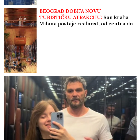
BEOGRAD DOBIJA NOVU
TURISTIČKU ATRAKCIJU:
San kralja
Milana postaje realnost, od centra do
aerodroma za svega 15 minuta
(FOTO)