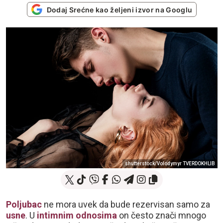
Dodaj Srećne kao željeni izvor na Googlu
shutterstock/Volodymyr TVERDOKHLIB
Poljubac
ne mora uvek da bude rezervisan samo za
usne
. U
intimnim odnosima
on često znači mnogo