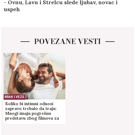
- Ovnu, Lavu i Strelcu slede ljubav, novac i
uspeh
POVEZANE VESTI
BRAK I VEZE
Koliko bi intimni odnosi
zapravo trebalo da traju:
Mnogi imaju pogrešnu
predstavu zbog filmova za
odrasle