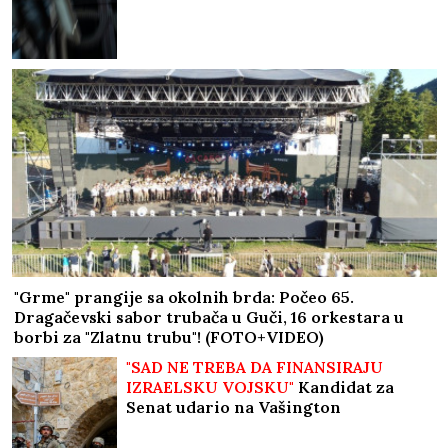
"Grme" prangije sa okolnih brda: Počeo 65.
Dragačevski sabor trubača u Guči, 16 orkestara u
borbi za "Zlatnu trubu"! (FOTO+VIDEO)
"SAD NE TREBA DA FINANSIRAJU
IZRAELSKU VOJSKU"
Kandidat za
Senat udario na Vašington