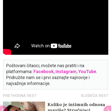
Poštovani čitaoci, možete nas pratiti i na
platformama:
Facebook
,
Instagram
,
YouTube
.
Pridružite nam se i prvi saznajte najnovije i
najvažnije informacije.
PRETHODNA VEST
SLEDEĆA VEST
Koliko je intimnih odnosa
previše? Stručnjaci