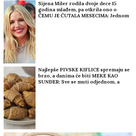
a onda su je proterali GOLU I BOSU
Sijena Miler rodila dvoje dece 15
godina mlađem, pa otkrila ono o
ČEMU JE ĆUTALA MESECIMA: Jednom
fotografijom stavila tačku na
nagađanja
Najlepše PIVSKE KIFLICE spremaju se
brzo, a danima će biti MEKE KAO
SUNĐER: Sve se muti odjednom, a
kada ih na kraju UVALJATE U ORAH
postaju ukusnije od najsočnijeg
kolača