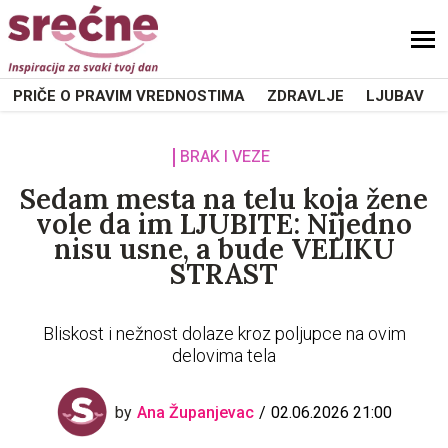
PRIČE O PRAVIM VREDNOSTIMA
ZDRAVLJE
LJUBAV
BRAK I VEZE
Sedam mesta na telu koja žene
vole da im LJUBITE: Nijedno
nisu usne, a bude VELIKU
STRAST
Bliskost i nežnost dolaze kroz poljupce na ovim
delovima tela
by
Ana Županjevac
02.06.2026 21:00