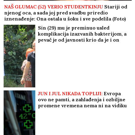
NAŠ GLUMAC (52) VERIO STUDENTKINJU
Stariji od
njenog oca, a sada joj pred svadbu priredio
iznenađenje: Ona ostala u šoku i sve podelila (Foto)
Sin (29) mu je preminuo usled
komplikacija izazvanih bakterijom, a
pevač je od javnosti krio da je i on
sam nakon toga išao sa operacije na
operaciju
JUN I JUL NIKADA TOPLIJI:
Evropa
ovo ne pamti, a zahlađenja i ozbiljne
promene vremena nema ni na vidiku