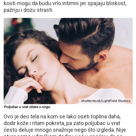
kosti mogu da budu vrlo intimni jer spajaju bliskost,
pažnju i dozu strasti.
shutterstock/LightField Studios
Poljubac u vrat obara s nogu
Ovo je deo tela na kom se lako oseti toplina daha,
dodir kože i ritam pokreta, pa zato poljubac u vrat
često deluje mnogo snažnije nego što izgleda. Nije