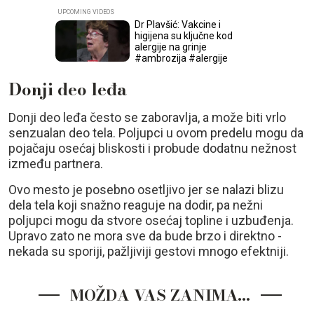
Dr Plavšić: Vakcine i
higijena su ključne kod
alergije na grinje
#ambrozija #alergije
Donji deo leđa
Donji deo leđa često se zaboravlja, a može biti vrlo
senzualan deo tela. Poljupci u ovom predelu mogu da
pojačaju osećaj bliskosti i probude dodatnu nežnost
između partnera.
Ovo mesto je posebno osetljivo jer se nalazi blizu
dela tela koji snažno reaguje na dodir, pa nežni
poljupci mogu da stvore osećaj topline i uzbuđenja.
Upravo zato ne mora sve da bude brzo i direktno -
nekada su sporiji, pažljiviji gestovi mnogo efektniji.
MOŽDA VAS ZANIMA…