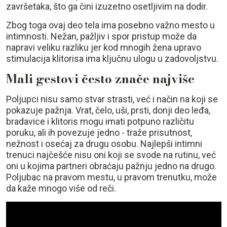
završetaka, što ga čini izuzetno osetljivim na dodir.
Zbog toga ovaj deo tela ima posebno važno mesto u
intimnosti. Nežan, pažljiv i spor pristup može da
napravi veliku razliku jer kod mnogih žena upravo
stimulacija klitorisa ima ključnu ulogu u zadovoljstvu.
Mali gestovi često znače najviše
Poljupci nisu samo stvar strasti, već i način na koji se
pokazuje pažnja. Vrat, čelo, uši, prsti, donji deo leđa,
bradavice i klitoris mogu imati potpuno različitu
poruku, ali ih povezuje jedno - traže prisutnost,
nežnost i osećaj za drugu osobu. Najlepši intimni
trenuci najčešće nisu oni koji se svode na rutinu, već
oni u kojima partneri obraćaju pažnju jedno na drugo.
Poljubac na pravom mestu, u pravom trenutku, može
da kaže mnogo više od reči.