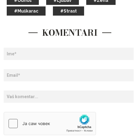
#Odnos
#Ljubav
#Žena
#Muškarac
#Strast
KOMENTARI