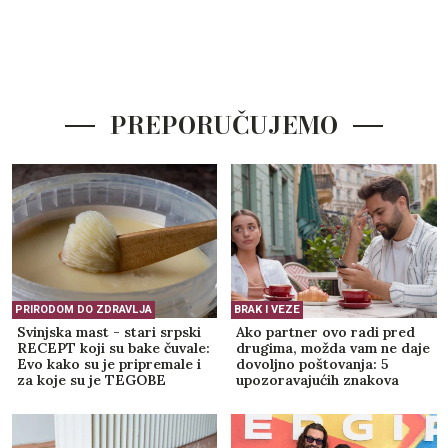
PREPORUČUJEMO
PRIRODOM DO ZDRAVLJA
BRAK I VEZE
Svinjska mast - stari srpski
Ako partner ovo radi pred
RECEPT koji su bake čuvale:
drugima, možda vam ne daje
Evo kako su je pripremale i
dovoljno poštovanja: 5
za koje su je TEGOBE
upozoravajućih znakova
koristile