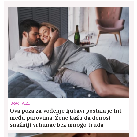
BRAK I VEZE
Ova poza za vođenje ljubavi postala je hit
među parovima: Žene kažu da donosi
snažniji vrhunac bez mnogo truda