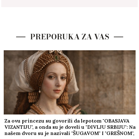
PREPORUKA ZA VAS
Za ovu princezu su govorili da lepotom "OBASJAVA
VIZANTIJU", a onda su je doveli u "DIVLJU SRBIJU": Na
našem dvoru su je nazivali "ŠUGAVOM" I "GREŠNOM",