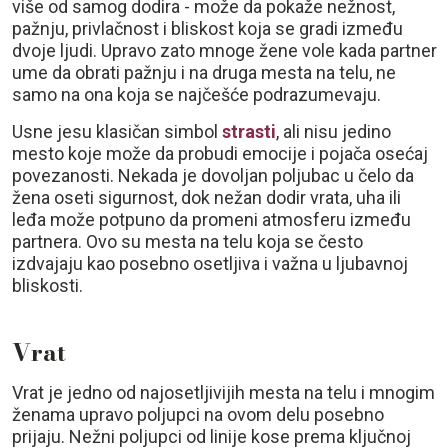
više od samog dodira - može da pokaže nežnost,
pažnju, privlačnost i bliskost koja se gradi između
dvoje ljudi. Upravo zato mnoge žene vole kada partner
ume da obrati pažnju i na druga mesta na telu, ne
samo na ona koja se najčešće podrazumevaju.
Usne jesu klasičan simbol
strasti
, ali nisu jedino
mesto koje može da probudi emocije i pojača osećaj
povezanosti. Nekada je dovoljan poljubac u čelo da
žena oseti sigurnost, dok nežan dodir vrata, uha ili
leđa može potpuno da promeni atmosferu između
partnera. Ovo su mesta na telu koja se često
izdvajaju kao posebno osetljiva i važna u ljubavnoj
bliskosti.
Vrat
Vrat je jedno od najosetljivijih mesta na telu i mnogim
ženama upravo poljupci na ovom delu posebno
prijaju. Nežni poljupci od linije kose prema ključnoj