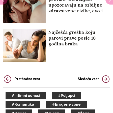
upozoravaju na ozbiljne
zdravstvene rizike, evo i
koje!
Najčešća greška koju
parovi prave posle 10
godina braka
Prethodna vest
Sledeća vest
#Intimni odnosi
#Poljupci
#Romantika
#Erogene zone