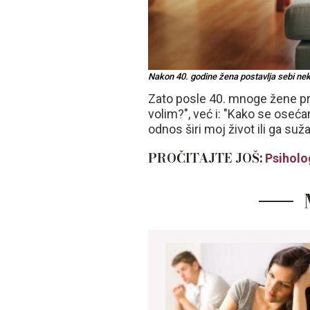
Nakon 40. godine žena postavlja sebi neka
Zato posle 40. mnoge žene pre
volim?", već i: "Kako se oseća
odnos širi moj život ili ga su
PROČITAJTE JOŠ:
Psiholo