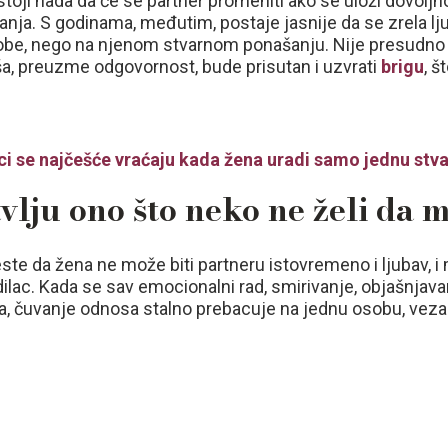
oji nada da će se partner promeniti ako se uloži dovoljn
vanja. S godinama, međutim, postaje jasnije da se zrela lj
sobe, nego na njenom stvarnom ponašanju. Nije presudno
ša, preuzme odgovornost, bude prisutan i uzvrati
brigu
, š
i se najčešće vraćaju kada žena uradi samo jednu stva
avlju ono što neko ne želi da 
te da žena ne može biti partneru istovremeno i ljubav, i 
ilac. Kada se sav emocionalni rad, smirivanje, objašnjava
ra, čuvanje odnosa stalno prebacuje na jednu osobu, veza