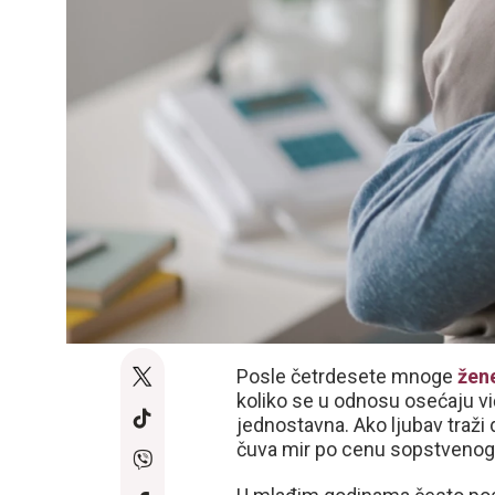
Posle četrdesete mnoge
žen
koliko se u odnosu osećaju vi
jednostavna. Ako ljubav traži
čuva mir po cenu sopstvenog mi