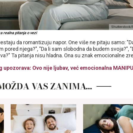
Shutterstock
 realna pitanja o vezi
staju da romantizuju napor. One više ne pitaju samo: "Da
m pored njega?", "Da li sam slobodna da budem svoja?", "D
žava?" Ta pitanja nisu hladna. Ona su znak emocionalne zre
g upozorava: Ovo nije ljubav, već emocionalna MANI
MOŽDA VAS ZANIMA…