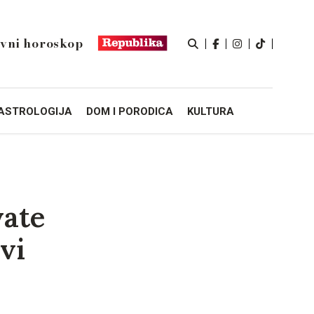
vni horoskop
ASTROLOGIJA
DOM I PORODICA
KULTURA
vate
vi