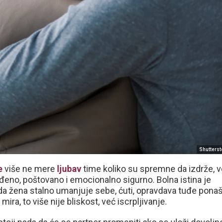
Shutters
e
više ne mere
ljubav
time koliko su spremne da izdrže, 
đeno, poštovano i emocionalno sigurno. Bolna istina je
 da žena stalno umanjuje sebe, ćuti, opravdava tuđe ponaš
ra, to više nije bliskost, već iscrpljivanje.