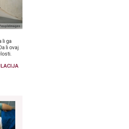
/PeopleImages
 li ga
a li ovaj
losti.
PULACIJA