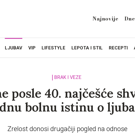
Najnovije
Dne
LJUBAV
VIP
LIFESTYLE
LEPOTA I STIL
RECEPTI
BRAK I VEZE
e posle 40. najčešće sh
ednu bolnu istinu o ljuba
Zrelost donosi drugačiji pogled na odnose