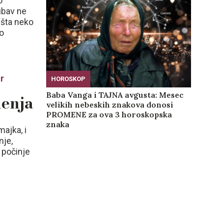
o
ubav ne
 šta neko
to
r
HOROSKOP
Baba Vanga i TAJNA avgusta: Mesec
menja
velikih nebeskih znakova donosi
PROMENE za ova 3 horoskopska
znaka
majka, i
nje,
 počinje