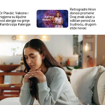
Retrogradni Hiron
Dr Plavšić: Vakcine i
donosi promene:
higijena su ključne
Ovaj znak ulazi u
kod alergije na grinje
odličan period za
#ambrozija #alergije
trudnoću, drugom
stiže novac