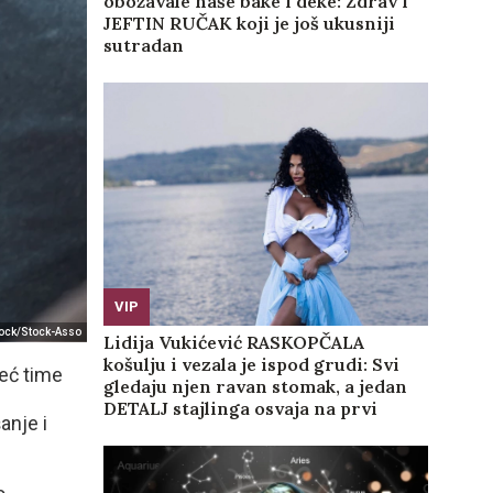
obožavale naše bake i deke: Zdrav i
JEFTIN RUČAK koji je još ukusniji
sutradan
VIP
tock/Stock-Asso
Lidija Vukićević RASKOPČALA
košulju i vezala je ispod grudi: Svi
već time
gledaju njen ravan stomak, a jedan
DETALJ stajlinga osvaja na prvi
anje i
pogled (GALERIJA)