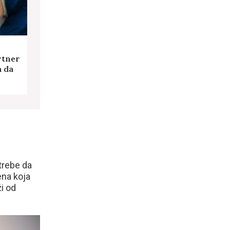
rtner
a da
otrebe da
ena koja
i od