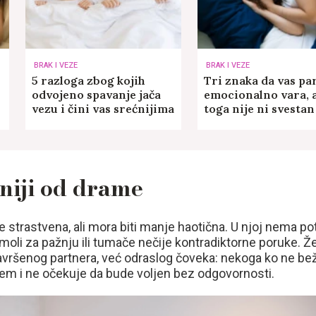
BRAK I VEZE
BRAK I VEZE
5 razloga zbog kojih
Tri znaka da vas pa
odvojeno spavanje jača
emocionalno vara, 
vezu i čini vas srećnijima
toga nije ni svestan
žniji od drame
e strastvena, ali mora biti manje haotična. U njoj nema p
moli za pažnju ili tumače nečije kontradiktorne poruke. Ž
avršenog partnera, već odraslog čoveka: nekoga ko ne bež
jem i ne očekuje da bude voljen bez odgovornosti.