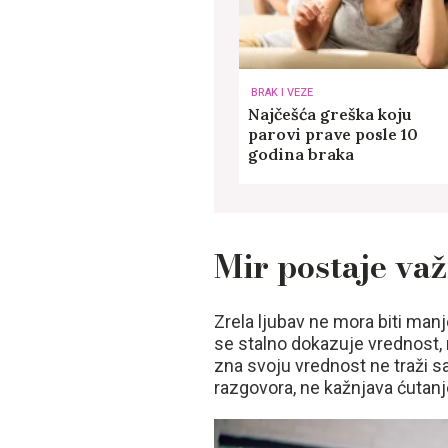
BRAK I VEZE
Najčešća greška koju
parovi prave posle 10
godina braka
Mir postaje va
Zrela ljubav ne mora biti manj
se stalno dokazuje vrednost, 
zna svoju vrednost ne traži s
razgovora, ne kažnjava ćutan