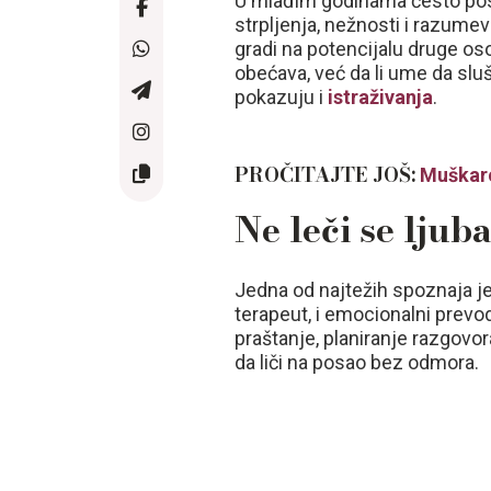
U mlađim godinama često post
strpljenja, nežnosti i razume
gradi na potencijalu druge o
obećava, već da li ume da slu
pokazuju i
istraživanja
.
PROČITAJTE JOŠ:
Muškarc
Ne leči se ljub
Jedna od najtežih spoznaja jes
terapeut, i emocionalni prevod
praštanje, planiranje razgovo
da liči na posao bez odmora.