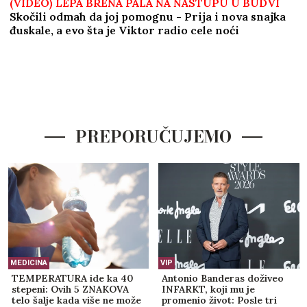
Došao da fotografiše venčanje, a onda
je ugledao mladu i doživeo ŠOK
ŽIVOTA - odmah odbio da slika! Kada
je saznao KO JE ONA, nastao je opšti
HAOS
ČOLA PRIČAO SA ĆERKOM DOK JE
UŽIVALA NA MORU
Lara došla na
plažu sa torbom od 1.500 eura, a evo
kako je reagovala na poziv oca