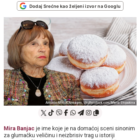
Dodaj Srećne kao željeni izvor na Googlu
Antonio Ahel/ATAImages, shutterstock.com/Maria Shipakina
Mira Banjac
je ime koje je na domaćoj sceni sinonim
za glumačku veličinu i neizbrisiv trag u istoriji