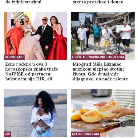
Punite telefon pogrešno celog života? Evo šta se
zaista dešava kada ga koristite dok je na punjaču
TRAMP KREĆE U REALIZACIJU PLANA:
Otkriveni detalji prvog projekta u
Gazi