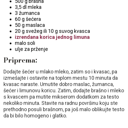
500 g brašna
3,5 dl mleka
3 žumanca
60 g šećera
50 g maslaca
20 g svežeg ili 10 g suvog kvasca
izrendana korica jednog limuna
malo soli
ulje za prženje
Priprema:
Dodajte šećer u mlako mleko, zatim so i kvasac, pa
izmešajte i ostavite na toplom mestu 10 minuta da
kvasac naraste. Umutite dobro maslac, žumanca,
šećer i limunovu koricu. Zatim, dodajte brašno i mleko
s kvascem pa mutite mikserom dodatkom za testo
nekoliko minuta. Stavite na radnu površinu koju ste
prethodno posuli brašnom, pa još malo oblikujte testo
da bi bilo homogeno i glatko.