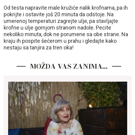
Od testa napravite male kružiće nalik krofnama, pa ih
pokrijte i ostavite još 20 minuta da odstoje. Na
umerenoj temperaturi zagrejte ulje, pa stavljajte
krofne u ulje gornjom stranom nadole. Pecite
nekoliko minuta, dok ne porumene sa obe strane. Na
kraju ih pospite šećerom u prahu i gledajte kako
nestaju sa tanjira za tren oka!
MOŽDA VAS ZANIMA…