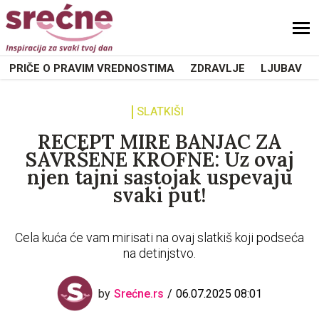
PRIČE O PRAVIM VREDNOSTIMA
ZDRAVLJE
LJUBAV
SLATKIŠI
RECEPT MIRE BANJAC ZA
SAVRŠENE KROFNE: Uz ovaj
njen tajni sastojak uspevaju
svaki put!
Cela kuća će vam mirisati na ovaj slatkiš koji podseća
na detinjstvo.
by
Srećne.rs
06.07.2025 08:01