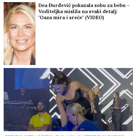
SAD?
"Manite me ovoga": Čuveni Vukašin Golubović umalo
izgubio ulogu u "Srećnim ljudima"