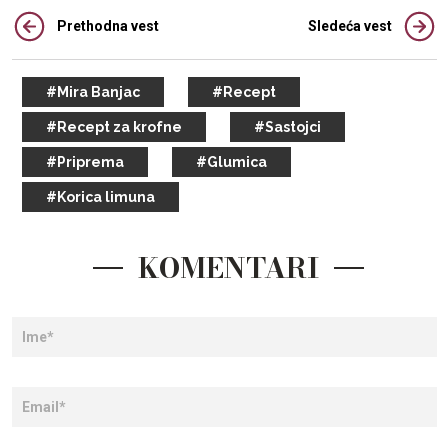
Prethodna vest
Sledeća vest
#Mira Banjac
#Recept
#Recept za krofne
#Sastojci
#Priprema
#Glumica
#Korica limuna
KOMENTARI