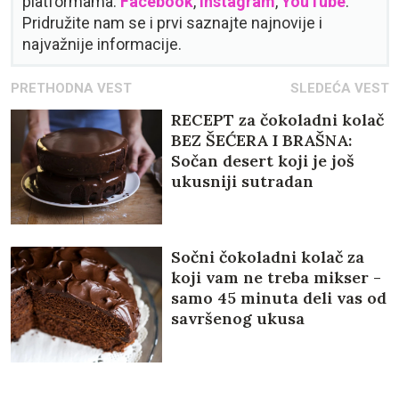
platformama:
Facebook
,
Instagram
,
YouTube
.
Pridružite nam se i prvi saznajte najnovije i
najvažnije informacije.
PRETHODNA VEST
SLEDEĆA VEST
RECEPT za čokoladni kolač
BEZ ŠEĆERA I BRAŠNA:
Sočan desert koji je još
ukusniji sutradan
Sočni čokoladni kolač za
koji vam ne treba mikser -
samo 45 minuta deli vas od
savršenog ukusa