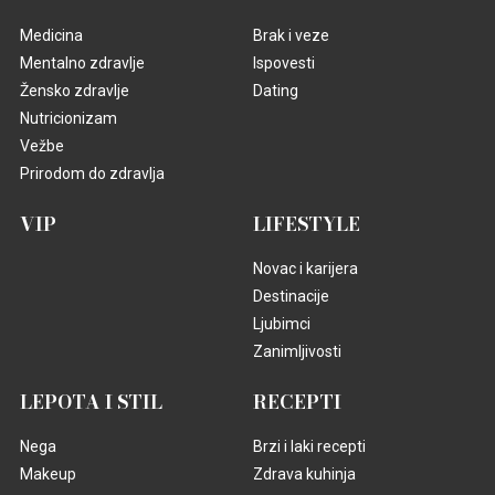
(VIDEO) LEPA BRENA PALA NA NASTUPU U BUDVI
Skočili odmah da joj pomognu - Prija i nova snajka
đuskale, a evo šta je Viktor radio cele noći
PREPORUČUJEMO
MEDICINA
VIP
TEMPERATURA ide ka 40
Antonio Banderas doživeo
stepeni: Ovih 5 ZNAKOVA
INFARKT, koji mu je