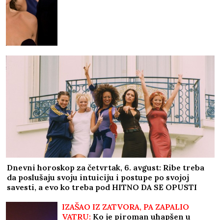
RAZVELA SE OD KOLEGE I PROCVETALA
Pevačica u
vrtoglavim štiklama i haljini pripijenoj uz telo
pokazala figuru nakon dva porođaj (Foto)
"Anđelina Džoli LAŽE - neka dokaže
KOLIKO PARA IMA", "Bred Pit je
NASILNIK opsednut kontrolom", bukti
NOVI RAT bivšeg para kojem ni