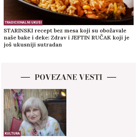
TRADICIONALNI UKUSI
STARINSKI recept bez mesa koji su obožavale
naše bake i deke: Zdrav i JEFTIN RUČAK koji je
još ukusniji sutradan
POVEZANE VESTI
KULTURA