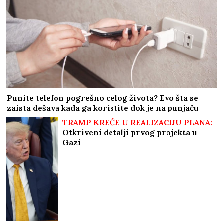
Dnevni horoskop za četvrtak, 6. avgust: Ribe treba
da poslušaju svoju intuiciju i postupe po svojoj
savesti, a evo ko treba pod HITNO DA SE OPUSTI
"Spasila me intuicija": Nebojša
Glogovac odbio Anđelinu Džoli, evo i
zašto
IZAŠAO IZ ZATVORA, PA ZAPALIO
VATRU:
Ko je piroman uhapšen u