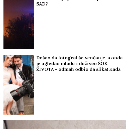
razvod nije doneo mir
ESTRADNI RAT DOŽIVLJAVA
MAKSIMUM!
Aneli stiže na direktno
suočavanje: Da li će se večeras
umešati i ONA?