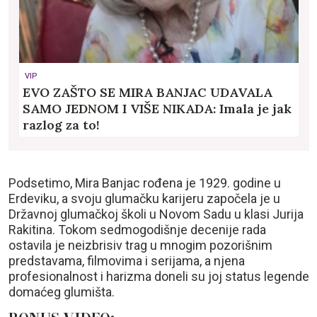
VIP
EVO ZAŠTO SE MIRA BANJAC UDAVALA
SAMO JEDNOM I VIŠE NIKADA: Imala je jak
razlog za to!
Podsetimo, Mira Banjac rođena je 1929. godine u
Erdeviku, a svoju glumačku karijeru započela je u
Državnoj glumačkoj školi u Novom Sadu u klasi Jurija
Rakitina. Tokom sedmogodišnje decenije rada
ostavila je neizbrisiv trag u mnogim pozorišnim
predstavama, filmovima i serijama, a njena
profesionalnost i harizma doneli su joj status legende
domaćeg glumišta.