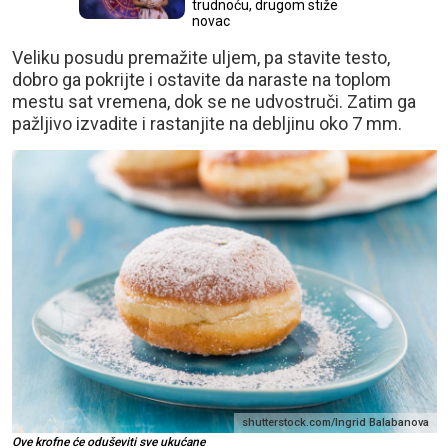
trudnoću, drugom stiže
novac
Veliku posudu premažite uljem, pa stavite testo,
dobro ga pokrijte i ostavite da naraste na toplom
mestu sat vremena, dok se ne udvostruči. Zatim ga
pažljivo izvadite i rastanjite na debljinu oko 7 mm.
shutterstock.com/Ingrid Balabanova
Ove krofne će oduševiti sve ukućane