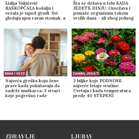
Dea Đurđević pokazala sobu za bebu -
Voditeljka mislila na svaki detalj:
"Oaza mira i sreće" (VIDEO)