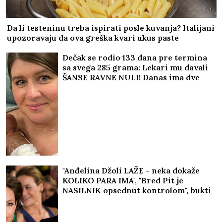
Da li testeninu treba ispirati posle kuvanja? Italijani
upozoravaju da ova greška kvari ukus paste
"SRBADIJA" SRPSTVO SLAVI U
ŠVEDSKOJ:
Bijeljinski čuveni hor na
Svetskoj horskoj olimpijadi
Dečak se rodio 133 dana pre termina
sa svega 285 grama: Lekari mu davali
ŠANSE RAVNE NULI! Danas ima dve
godine i ide u vrtić, a da je došao na
svet DAN RANIJE, sudbina bi imala
mnogo lošiji scenario