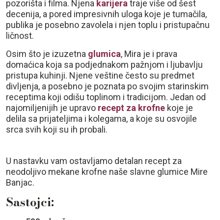
pozorišta i filma. Njena
karijera
traje više od šest
decenija, a pored impresivnih uloga koje je tumačila,
publika je posebno zavolela i njen toplu i pristupačnu
ličnost.
Osim što je izuzetna
glumica
, Mira je i prava
domaćica koja sa podjednakom pažnjom i ljubavlju
pristupa kuhinji. Njene veštine često su predmet
divljenja, a posebno je poznata po svojim starinskim
receptima koji odišu toplinom i tradicijom. Jedan od
najomiljenijih je upravo
recept za krofne
koje je
delila sa prijateljima i kolegama, a koje su osvojile
srca svih koji su ih probali.
U nastavku vam ostavljamo detalan recept za
neodoljivo mekane krofne naše slavne glumice Mire
Banjac.
Sastojci: