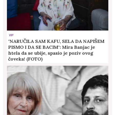
VIP
"NARUČILA SAM KAFU, SELA DA NAPIŠEM
PISMO I DA SE BACIM": Mira Banjac je
htela da se ubije, spasio je poziv ovog
čoveka! (FOTO)