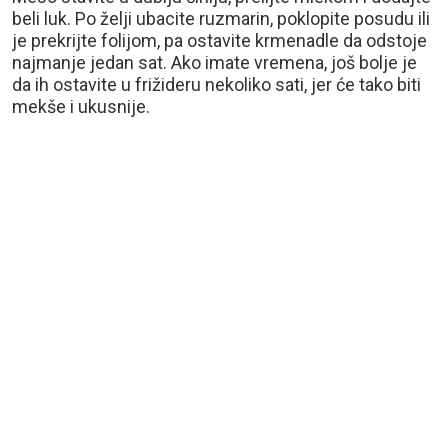
beli luk. Po želji ubacite ruzmarin, poklopite posudu ili
je prekrijte folijom, pa ostavite krmenadle da odstoje
najmanje jedan sat. Ako imate vremena, još bolje je
da ih ostavite u frižideru nekoliko sati, jer će tako biti
mekše i ukusnije.