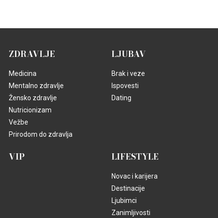
ZDRAVLJE
LJUBAV
Medicina
Brak i veze
Mentalno zdravlje
Ispovesti
Žensko zdravlje
Dating
Nutricionizam
Vežbe
Prirodom do zdravlja
VIP
LIFESTYLE
Novac i karijera
Destinacije
Ljubimci
Zanimljivosti