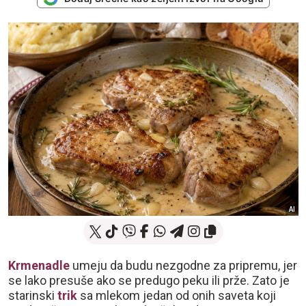
AI
Krmenadle
umeju da budu nezgodne za pripremu, jer
se lako presuše ako se predugo peku ili prže. Zato je
starinski
trik
sa mlekom jedan od onih saveta koji