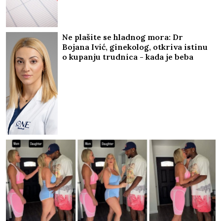
Ne plašite se hladnog mora: Dr
Bojana Ivić, ginekolog, otkriva istinu
o kupanju trudnica - kada je beba
zaista ugrožena i šta morate znati