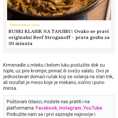
TRADICIONALNI UKUSI
RUSKI KLASIK NA TANJIRU: Ovako se pravi
originalni Beef Stroganoff - prava gozba za
30 minuta
Krmenadle u mleku i belom luku poslužite dok su
tople, uz pire krompir, pirinač ili svežu salatu. Ovo je
jednostavan domaći ručak koji se oslanja na stari trik,
ali rezultat je meso koje je mekano, sočno i puno
mirisa.
Poštovani čitaoci, možete nas pratiti i na
platformama:
Facebook
,
Instagram
,
YouTube
.
Pridružite nam se i prvi saznajte najnovije i