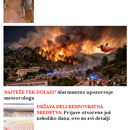
NAJTEŽE TEK DOLAZI?
Alarmantno upozorenje
meteorologa
DRŽAVA DELI BESPOVRATNA
SREDSTVA:
Prijave otvorene još
nekoliko dana, ovo su svi detalji