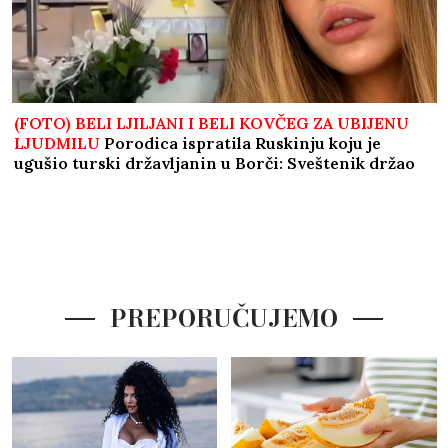
(FOTO) BELI LJILJANI I BELI KOVČEG ZA UBIJENU
LJUDMILU
Porodica ispratila Ruskinju koju je
ugušio turski državljanin u Borči: Sveštenik držao
opelo na Lešću
PREPORUČUJEMO