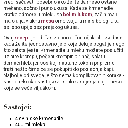
vredi sačuvati, posebno ako želite da meso ostane
mekano, sočno i puno ukusa. Kada se krmenadle
kratko odmore u mleku sa
belim lukom
, začinima i
malo ulja, vlakna
mesa
omekšaju, a miris belog luka
se lepo upije bez prejakog ukusa.
Ovaj
recept
je odličan za porodični ručak, ali i za dane
kada želite jednostavno jelo koje deluje bogatije nego
što zaista jeste. Krmenadle u mleku možete poslužiti
uz pire krompir, pečeni krompir, pirinač, salatu ili
domaći hleb, jer sos koji nastane tokom pripreme
traži nešto čime će se pokupiti do poslednje kapi.
Najbolje od svega je što nema komplikovanih koraka -
samo nekoliko sastojaka i malo strpljenja daju meso
koje se seče viljuškom.
Sastojci:
4 svinjske krmenadle
400 ml mleka