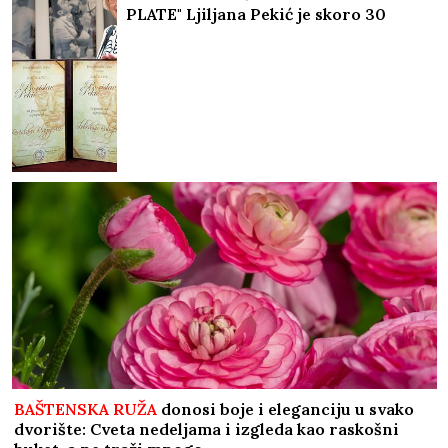
PLATE" Ljiljana Pekić je skoro 30
GODINA čuvala uspomenu na muža
slavnog pisca i "OŽIVELA" ga za nove
generacije čitalaca
BAŠTENSKA RUŽA
donosi boje i eleganciju u svako
dvorište: Cveta nedeljama i izgleda kao raskošni