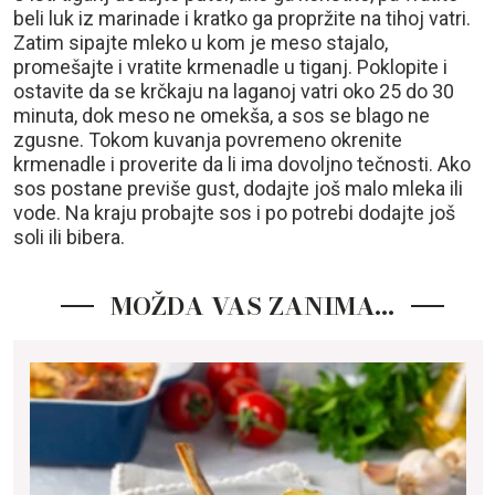
beli luk iz marinade i kratko ga propržite na tihoj vatri.
Zatim sipajte mleko u kom je meso stajalo,
promešajte i vratite krmenadle u tiganj. Poklopite i
ostavite da se krčkaju na laganoj vatri oko 25 do 30
minuta, dok meso ne omekša, a sos se blago ne
zgusne. Tokom kuvanja povremeno okrenite
krmenadle i proverite da li ima dovoljno tečnosti. Ako
sos postane previše gust, dodajte još malo mleka ili
vode. Na kraju probajte sos i po potrebi dodajte još
soli ili bibera.
MOŽDA VAS ZANIMA…