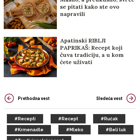
se pitati kako ste ovo
napravili
Apatinski RIBLJI
PAPRIKAŠ: Recept koji
čuva tradiciju, a u kom
ćete uživati
Prethodna vest
Sledeća vest
#Recepti
#Recept
#Ručak
#Krmenadle
#Mleko
#Beli luk