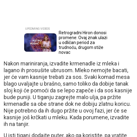
Retrogradni Hiron donosi
promene: Ovaj znak ulazi
u odličan period za
trudnoću, drugom stiže
novac
Nakon mariniranja, izvadite krmenadle iz mleka i
lagano ih prosušite ubrusom. Mleko nemojte bacati,
jer će vam kasnije trebati za sos. Svaki komad mesa
blago uvaljajte u brašno, samo toliko da dobije tanak
sloj koji će pomoći da se lepo zapeče i da sos kasnije
bude puniji. U tiganju zagrejte malo ulja, pa pržite
krmenadle sa obe strane dok ne dobiju zlatnu koricu.
Nije potrebno da ih dugo pržite u ovoj fazi, jer će se
kasnije još krčkati u mleku. Kada porumene, izvadite
ih na tanjir.
U isti tiganj dodajte puter, ako ga koristite, pa vratite