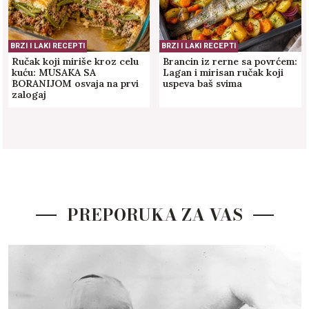
BRZI I LAKI RECEPTI
BRZI I LAKI RECEPTI
Ručak koji miriše kroz celu
Brancin iz rerne sa povrćem:
kuću: MUSAKA SA
Lagan i mirisan ručak koji
BORANIJOM osvaja na prvi
uspeva baš svima
zalogaj
PREPORUKA ZA VAS