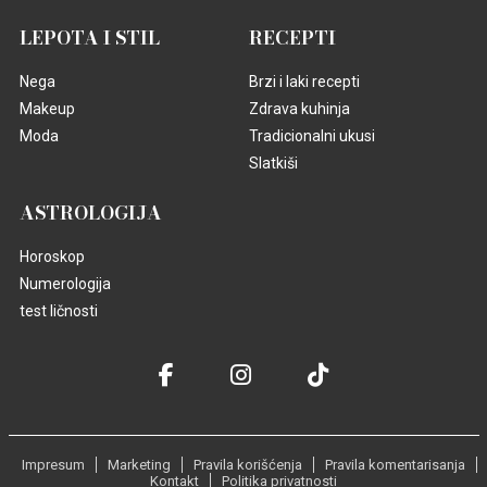
LEPOTA I STIL
RECEPTI
Nega
Brzi i laki recepti
Makeup
Zdrava kuhinja
Moda
Tradicionalni ukusi
Slatkiši
ASTROLOGIJA
Horoskop
Numerologija
test ličnosti
Impresum
Marketing
Pravila korišćenja
Pravila komentarisanja
Kontakt
Politika privatnosti