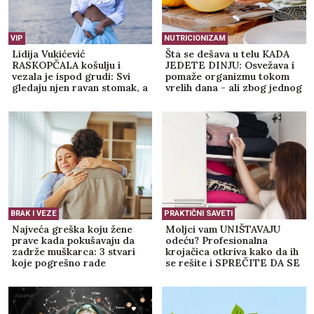
VIP
NUTRICIONIZAM
Lidija Vukićević
Šta se dešava u telu KADA
RASKOPČALA košulju i
JEDETE DINJU: Osvežava i
vezala je ispod grudi: Svi
pomaže organizmu tokom
gledaju njen ravan stomak, a
vrelih dana - ali zbog jednog
jedan DETALJ stajlinga
budite OPREZNI
osvaja na prvi pogled
(GALERIJA)
BRAK I VEZE
PRAKTIČNI SAVETI
Najveća greška koju žene
Moljci vam UNIŠTAVAJU
prave kada pokušavaju da
odeću? Profesionalna
zadrže muškarca: 3 stvari
krojačica otkriva kako da ih
koje pogrešno rade
se rešite i SPREČITE DA SE
VRATE