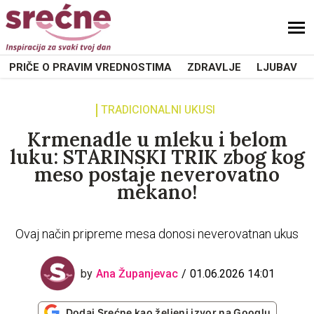
PRIČE O PRAVIM VREDNOSTIMA
ZDRAVLJE
LJUBAV
TRADICIONALNI UKUSI
Krmenadle u mleku i belom
luku: STARINSKI TRIK zbog kog
meso postaje neverovatno
mekano!
Ovaj način pripreme mesa donosi neverovatnan ukus
by
Ana Županjevac
01.06.2026 14:01
Dodaj Srećne kao željeni izvor na Googlu