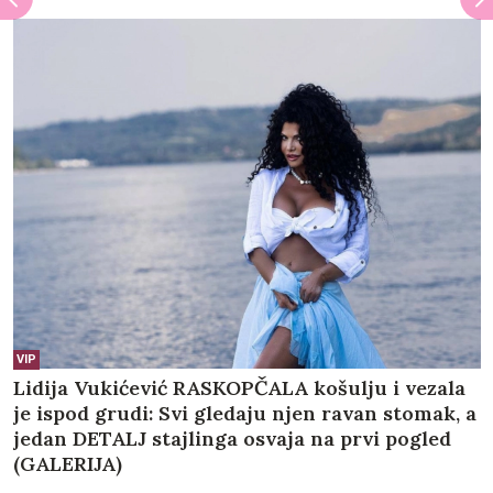
VIP
Lidija Vukićević RASKOPČALA košulju i vezala
je ispod grudi: Svi gledaju njen ravan stomak, a
jedan DETALJ stajlinga osvaja na prvi pogled
(GALERIJA)