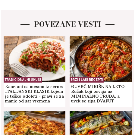
POVEZANE VESTI
TRADICIONALNI UKUSI
BRZI I LAKI RECEPTI
Kaneloni sa mesom iz rerne:
ĐUVEČ MIRIŠE NA LETO:
ITALIJANSKI KLASIK kojem
Ručak koji osvaja uz
je teško odoleti - pravi se za
MIMINALNO TRUDA, a
manje od sat vremena
uvek se sipa DVAPUT