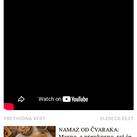
PRETHODNA VEST
SLEDEĆA VEST
NAMAZ OD ČVARAKA:
Masno, a preukusno, svi će