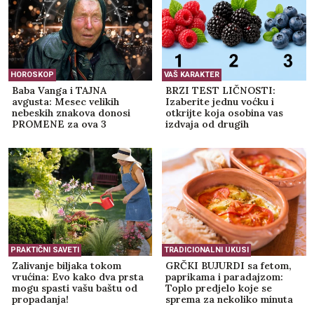
HOROSKOP
VAŠ KARAKTER
Baba Vanga i TAJNA
BRZI TEST LIČNOSTI:
avgusta: Mesec velikih
Izaberite jednu voćku i
nebeskih znakova donosi
otkrijte koja osobina vas
PROMENE za ova 3
izdvaja od drugih
horoskopska znaka
PRAKTIČNI SAVETI
TRADICIONALNI UKUSI
Zalivanje biljaka tokom
GRČKI BUJURDI sa fetom,
vrućina: Evo kako dva prsta
paprikama i paradajzom:
mogu spasti vašu baštu od
Toplo predjelo koje se
propadanja!
sprema za nekoliko minuta
(RECEPT)