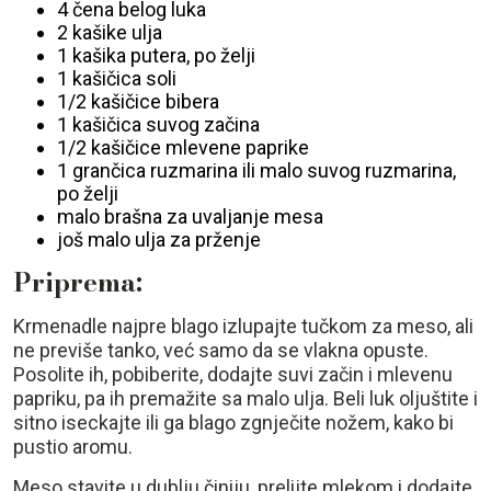
4 čena belog luka
2 kašike ulja
1 kašika putera, po želji
1 kašičica soli
1/2 kašičice bibera
1 kašičica suvog začina
1/2 kašičice mlevene paprike
1 grančica ruzmarina ili malo suvog ruzmarina,
po želji
malo brašna za uvaljanje mesa
još malo ulja za prženje
Priprema:
Krmenadle najpre blago izlupajte tučkom za meso, ali
ne previše tanko, već samo da se vlakna opuste.
Posolite ih, pobiberite, dodajte suvi začin i mlevenu
papriku, pa ih premažite sa malo ulja. Beli luk oljuštite i
sitno iseckajte ili ga blago zgnječite nožem, kako bi
pustio aromu.
Meso stavite u dublju činiju, prelijte mlekom i dodajte