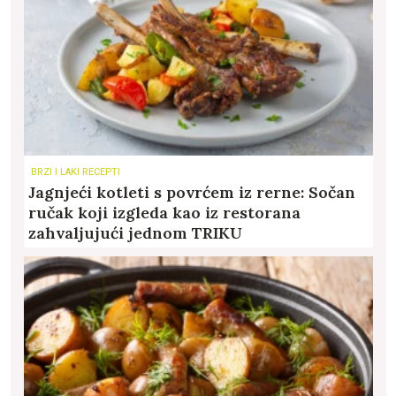
BRZI I LAKI RECEPTI
Jagnjeći kotleti s povrćem iz rerne: Sočan
ručak koji izgleda kao iz restorana
zahvaljujući jednom TRIKU