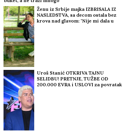
buket, a ne traži mnogo
Ženu iz Srbije majka IZBRISALA IZ
NASLEDSTVA, sa decom ostala bez
krova nad glavom: "Nije mi dala u
kuću da ne bih OTIMALA BRATU"
Uroš Stanić OTKRIVA TAJNU
SELIDBU! PRETNJE, TUŽBE OD
200.000 EVRA i USLOVI za povratak
u Elitu 10 ŠOKIRALI JAVNOST