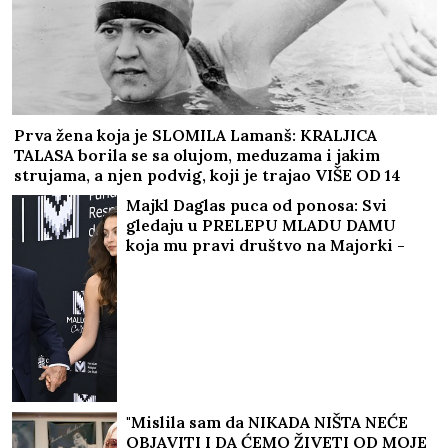
Prva žena koja je SLOMILA Lamanš: KRALJICA
TALASA borila se sa olujom, meduzama i jakim
strujama, a njen podvig, koji je trajao VIŠE OD 14
SATI, ušao je u istoriju
Majkl Daglas puca od ponosa: Svi
gledaju u PRELEPU MLADU DAMU
koja mu pravi društvo na Majorki -
SLIKA I PRILIKA SLAVNE MAME!
"Mislila sam da NIKADA NIŠTA NEĆE
OBJAVITI I DA ĆEMO ŽIVETI OD MOJE