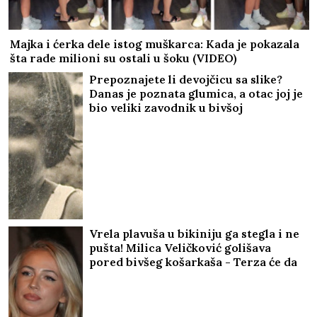
Majka i ćerka dele istog muškarca: Kada je pokazala
šta rade milioni su ostali u šoku (VIDEO)
Prepoznajete li devojčicu sa slike?
Danas je poznata glumica, a otac joj je
bio veliki zavodnik u bivšoj
Jugoslaviji
Vrela plavuša u bikiniju ga stegla i ne
pušta! Milica Veličković golišava
pored bivšeg košarkaša - Terza će da
pukne od muke