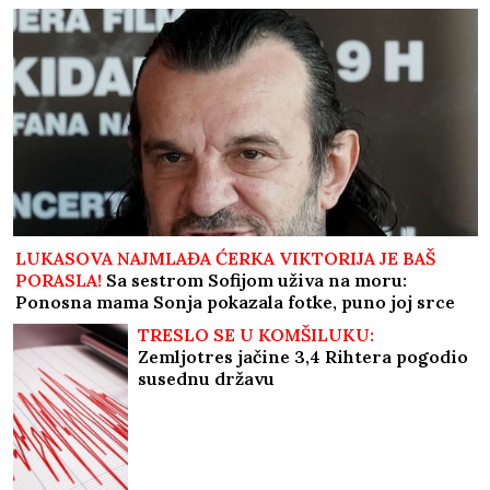
LUKASOVA NAJMLAĐA ĆERKA VIKTORIJA JE BAŠ
PORASLA!
Sa sestrom Sofijom uživa na moru:
Ponosna mama Sonja pokazala fotke, puno joj srce
TRESLO SE U KOMŠILUKU:
Zemljotres jačine 3,4 Rihtera pogodio
susednu državu