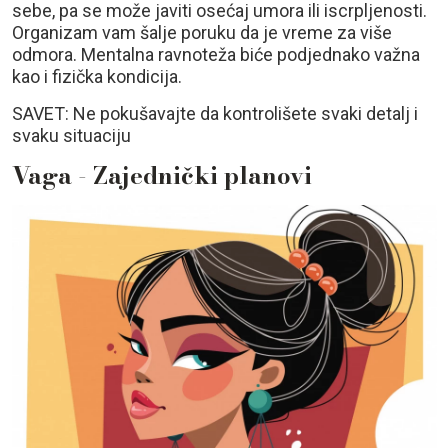
sebe, pa se može javiti osećaj umora ili iscrpljenosti.
Organizam vam šalje poruku da je vreme za više
odmora. Mentalna ravnoteža biće podjednako važna
kao i fizička kondicija.
SAVET: Ne pokušavajte da kontrolišete svaki detalj i
svaku situaciju
Vaga - Zajednički planovi