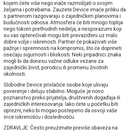
kojem ćete više nego inače razmišljati o svojim
željama i potrebama. Zauzete Device imaće priliku da
s partnerom razgovaraju o zajedničkim planovima i
budućnosti odnosa. Atmosfera će biti mnogo toplija
nego tokom prethodnih nedelja, a nesporazumi koji
su vas opterećivali mogu biti prevaziđeni uz malo
dobre volje i iskrenosti. Partner će pokazivati više
pažnje i spremnosti na kompromis, što će doprineti
osećaju sigurnosti i bliskosti. Neki pripadnici znaka
mogli bi da donesu važne odluke vezane za
zajednički život, porodicu ili promenu životnih
okolnosti.
Slobodne Device privlačiće osobe koje ulivaju
poverenje i deluju stabilno. Moguće je novo
poznanstvo preko prijatelja, društvenih događaja ili
zajedničkih interesovanja. Iako ćete u početku biti
oprezni, neko bi mogao postepeno da osvoji vaše
srce iskrenošću i doslednošću.
ZDRAVLJE: Često preuzimate previše obaveza na