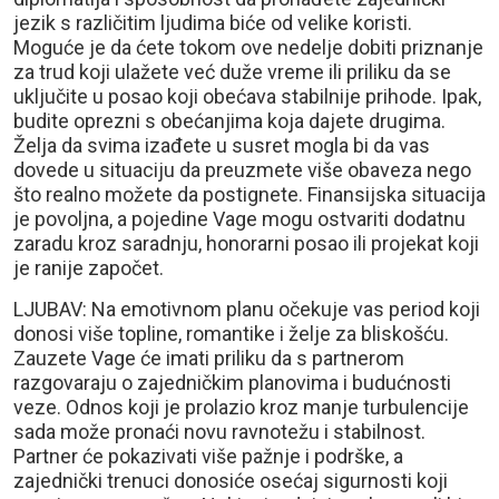
jezik s različitim ljudima biće od velike koristi.
Moguće je da ćete tokom ove nedelje dobiti priznanje
za trud koji ulažete već duže vreme ili priliku da se
uključite u posao koji obećava stabilnije prihode. Ipak,
budite oprezni s obećanjima koja dajete drugima.
Želja da svima izađete u susret mogla bi da vas
dovede u situaciju da preuzmete više obaveza nego
što realno možete da postignete. Finansijska situacija
je povoljna, a pojedine Vage mogu ostvariti dodatnu
zaradu kroz saradnju, honorarni posao ili projekat koji
je ranije započet.
LJUBAV: Na emotivnom planu očekuje vas period koji
donosi više topline, romantike i želje za bliskošću.
Zauzete Vage će imati priliku da s partnerom
razgovaraju o zajedničkim planovima i budućnosti
veze. Odnos koji je prolazio kroz manje turbulencije
sada može pronaći novu ravnotežu i stabilnost.
Partner će pokazivati više pažnje i podrške, a
zajednički trenuci donosiće osećaj sigurnosti koji