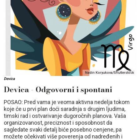
Nadin Koryukova/Shutterstock
Devica
Devica - Odgovorni i spontani
POSAO: Pred vama je veoma aktivna nedelja tokom
koje će u prvi plan doći saradnja s drugim ljudima,
timski rad i ostvarivanje dugoročnih planova. Vaša
organizovanost, preciznost i sposobnost da
sagledate svaki detalj biće posebno cenjene, pa
možete očekivati više poverenja od nadređenih i