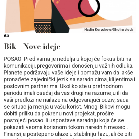
Nadin Koryukova/Shutterstock
Bik
Bik - Nove ideje
POSAO: Pred vama je nedelja u kojoj će fokus biti na
komunikaciji, pregovorima i donošenju važnih odluka.
Planete podržavaju vaše ideje i pomažu vam da lakše
pronađete zajednički jezik sa saradnicima, klijentima i
poslovnim partnerima. Ukoliko ste u prethodnom
periodu imali osećaj da vas drugi ne razumeju ili da
vaši predlozi ne nailaze na odgovarajući odziv, sada
se situacija menja u vašu korist. Mnogi Bikovi mogu
dobiti priliku da pokrenu novi projekat, prošire
postojeći posao ili uspostave saradnju koja će se
pokazati veoma korisnom tokom narednih meseci.
Finansije postepeno ulaze u stabilniju fazu, ali će biti