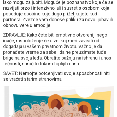
lako mogu zaljubiti. Moguće je poznanstvo koje će se
razvijati brzo i intenzivno, ali i susret s osobom koja
poseduje osobine koje dugo priželjkujete kod
partnera. Zvezde vam donose priliku za novu ljubav ili
obnovu vere u emocije.
ZDRAVLJE: Kako ćete biti emotivno otvoreniji nego
inače, raspoloženje će u velikoj meri zavisiti od
događaja u vašem privatnom životu. Važno je da
pronađete vreme za sebe i da ne preuzimate tuđe
brige na svoja leđa. Obratite pažnju na ishranu i unos
tečnosti, naročito tokom toplijih dana.
SAVET: Nemojte potcenjivati svoje sposobnosti niti
se vraćati starim strahovima