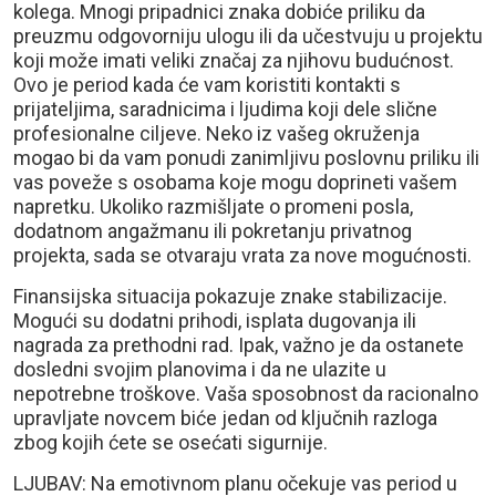
kolega. Mnogi pripadnici znaka dobiće priliku da
preuzmu odgovorniju ulogu ili da učestvuju u projektu
koji može imati veliki značaj za njihovu budućnost.
Ovo je period kada će vam koristiti kontakti s
prijateljima, saradnicima i ljudima koji dele slične
profesionalne ciljeve. Neko iz vašeg okruženja
mogao bi da vam ponudi zanimljivu poslovnu priliku ili
vas poveže s osobama koje mogu doprineti vašem
napretku. Ukoliko razmišljate o promeni posla,
dodatnom angažmanu ili pokretanju privatnog
projekta, sada se otvaraju vrata za nove mogućnosti.
Finansijska situacija pokazuje znake stabilizacije.
Mogući su dodatni prihodi, isplata dugovanja ili
nagrada za prethodni rad. Ipak, važno je da ostanete
dosledni svojim planovima i da ne ulazite u
nepotrebne troškove. Vaša sposobnost da racionalno
upravljate novcem biće jedan od ključnih razloga
zbog kojih ćete se osećati sigurnije.
LJUBAV: Na emotivnom planu očekuje vas period u