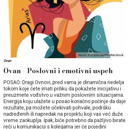
Nadin Koryukova/Shutterstock
Ovan
Ovan - Poslovni i emotivni uspeh
POSAO: Dragi Ovnovi, pred vama je dinamična nedelja
tokom koje ćete imati priliku da pokažete inicijativu i
preuzmete vođstvo u važnim poslovnim situacijama.
Energija koju ulažete u posao konačno počinje da daje
rezultate, pa možete očekivati pohvale, podršku
nadređenih ili napredak na projektu koji vas već duže
vreme zaokuplja. Ipak, biće potrebno da pažljivo birate
reči u komunikaciji s kolegama jer će pojedini