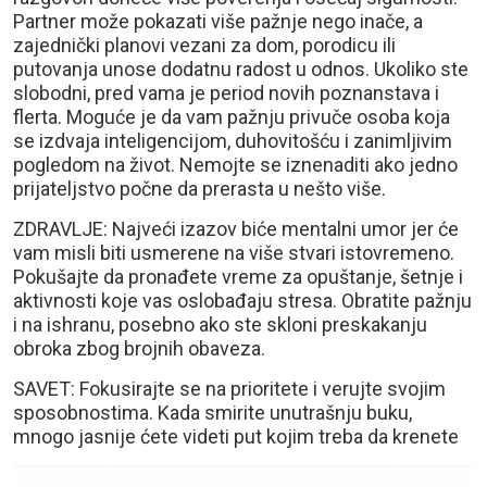
Partner može pokazati više pažnje nego inače, a
zajednički planovi vezani za dom, porodicu ili
putovanja unose dodatnu radost u odnos. Ukoliko ste
slobodni, pred vama je period novih poznanstava i
flerta. Moguće je da vam pažnju privuče osoba koja
se izdvaja inteligencijom, duhovitošću i zanimljivim
pogledom na život. Nemojte se iznenaditi ako jedno
prijateljstvo počne da prerasta u nešto više.
ZDRAVLJE: Najveći izazov biće mentalni umor jer će
vam misli biti usmerene na više stvari istovremeno.
Pokušajte da pronađete vreme za opuštanje, šetnje i
aktivnosti koje vas oslobađaju stresa. Obratite pažnju
i na ishranu, posebno ako ste skloni preskakanju
obroka zbog brojnih obaveza.
SAVET: Fokusirajte se na prioritete i verujte svojim
sposobnostima. Kada smirite unutrašnju buku,
mnogo jasnije ćete videti put kojim treba da krenete