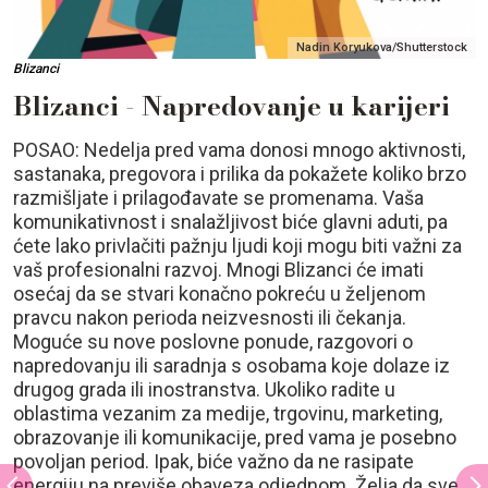
Nadin Koryukova/Shutterstock
Blizanci
Blizanci - Napredovanje u karijeri
POSAO: Nedelja pred vama donosi mnogo aktivnosti,
sastanaka, pregovora i prilika da pokažete koliko brzo
razmišljate i prilagođavate se promenama. Vaša
komunikativnost i snalažljivost biće glavni aduti, pa
ćete lako privlačiti pažnju ljudi koji mogu biti važni za
vaš profesionalni razvoj. Mnogi Blizanci će imati
osećaj da se stvari konačno pokreću u željenom
pravcu nakon perioda neizvesnosti ili čekanja.
Moguće su nove poslovne ponude, razgovori o
napredovanju ili saradnja s osobama koje dolaze iz
drugog grada ili inostranstva. Ukoliko radite u
oblastima vezanim za medije, trgovinu, marketing,
obrazovanje ili komunikacije, pred vama je posebno
povoljan period. Ipak, biće važno da ne rasipate
energiju na previše obaveza odjednom. Želja da sve