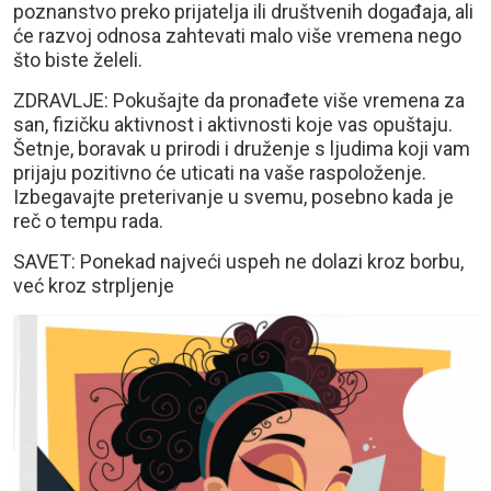
poznanstvo preko prijatelja ili društvenih događaja, ali
će razvoj odnosa zahtevati malo više vremena nego
što biste želeli.
ZDRAVLJE: Pokušajte da pronađete više vremena za
san, fizičku aktivnost i aktivnosti koje vas opuštaju.
Šetnje, boravak u prirodi i druženje s ljudima koji vam
prijaju pozitivno će uticati na vaše raspoloženje.
Izbegavajte preterivanje u svemu, posebno kada je
reč o tempu rada.
SAVET: Ponekad najveći uspeh ne dolazi kroz borbu,
već kroz strpljenje