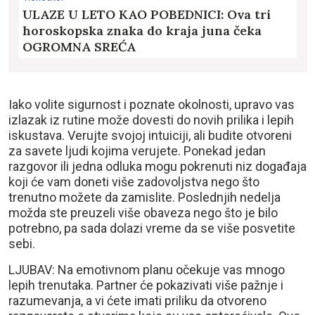
ULAZE U LETO KAO POBEDNICI: Ova tri
horoskopska znaka do kraja juna čeka
OGROMNA SREĆA
Iako volite sigurnost i poznate okolnosti, upravo vas
izlazak iz rutine može dovesti do novih prilika i lepih
iskustava. Verujte svojoj intuiciji, ali budite otvoreni
za savete ljudi kojima verujete. Ponekad jedan
razgovor ili jedna odluka mogu pokrenuti niz događaja
koji će vam doneti više zadovoljstva nego što
trenutno možete da zamislite. Poslednjih nedelja
možda ste preuzeli više obaveza nego što je bilo
potrebno, pa sada dolazi vreme da se više posvetite
sebi.
LJUBAV: Na emotivnom planu očekuje vas mnogo
lepih trenutaka. Partner će pokazivati više pažnje i
razumevanja, a vi ćete imati priliku da otvoreno