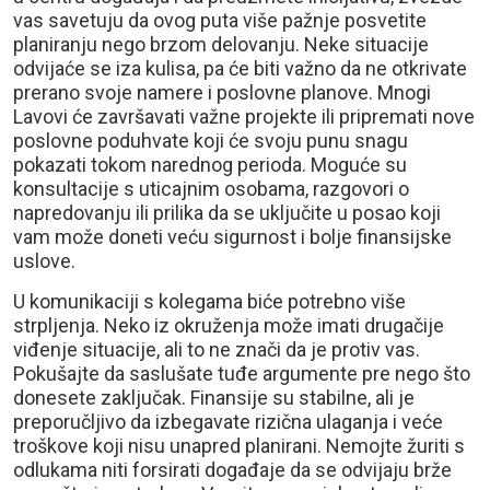
vas savetuju da ovog puta više pažnje posvetite
planiranju nego brzom delovanju. Neke situacije
odvijaće se iza kulisa, pa će biti važno da ne otkrivate
prerano svoje namere i poslovne planove. Mnogi
Lavovi će završavati važne projekte ili pripremati nove
poslovne poduhvate koji će svoju punu snagu
pokazati tokom narednog perioda. Moguće su
konsultacije s uticajnim osobama, razgovori o
napredovanju ili prilika da se uključite u posao koji
vam može doneti veću sigurnost i bolje finansijske
uslove.
U komunikaciji s kolegama biće potrebno više
strpljenja. Neko iz okruženja može imati drugačije
viđenje situacije, ali to ne znači da je protiv vas.
Pokušajte da saslušate tuđe argumente pre nego što
donesete zaključak. Finansije su stabilne, ali je
preporučljivo da izbegavate rizična ulaganja i veće
troškove koji nisu unapred planirani. Nemojte žuriti s
odlukama niti forsirati događaje da se odvijaju brže