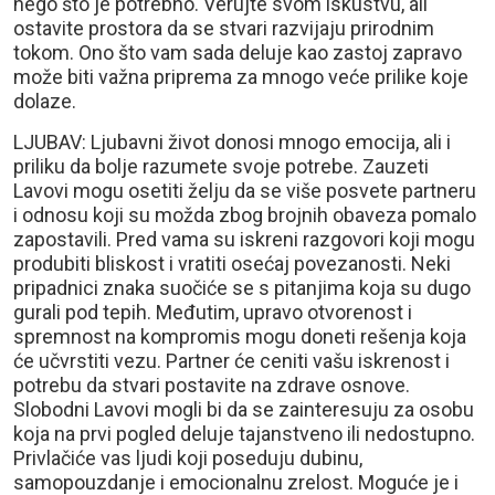
nego što je potrebno. Verujte svom iskustvu, ali
ostavite prostora da se stvari razvijaju prirodnim
tokom. Ono što vam sada deluje kao zastoj zapravo
može biti važna priprema za mnogo veće prilike koje
dolaze.
LJUBAV: Ljubavni život donosi mnogo emocija, ali i
priliku da bolje razumete svoje potrebe. Zauzeti
Lavovi mogu osetiti želju da se više posvete partneru
i odnosu koji su možda zbog brojnih obaveza pomalo
zapostavili. Pred vama su iskreni razgovori koji mogu
produbiti bliskost i vratiti osećaj povezanosti. Neki
pripadnici znaka suočiće se s pitanjima koja su dugo
gurali pod tepih. Međutim, upravo otvorenost i
spremnost na kompromis mogu doneti rešenja koja
će učvrstiti vezu. Partner će ceniti vašu iskrenost i
potrebu da stvari postavite na zdrave osnove.
Slobodni Lavovi mogli bi da se zainteresuju za osobu
koja na prvi pogled deluje tajanstveno ili nedostupno.
Privlačiće vas ljudi koji poseduju dubinu,
samopouzdanje i emocionalnu zrelost. Moguće je i