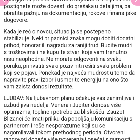
postignete može dovesti do grešaka u detaljima, pa
obratite pažnju na dokumentaciju, rokove i finansijske
dogovore.
Kada je reč o novcu, situacija se postepeno
stabilizuje. Neki pripadnici znaka mogu dobiti dodatni
prihod, honorar ili nagradu za raniji trud. Budite mudri
s troškovima i ne kupujte stvari koje vam trenutno
nisu neophodne. Ne morate odgovoriti na svaku
poruku, prihvatiti svaki poziv niti rešiti svaki problem
koji se pojavi. Ponekad je najveća mudrost u tome da
napravite pravi izbor i usmerite energiju na ono što
vam zaista donosi rezultate.
LJUBAV: Na ljubavnom planu očekuje vas zanimljiva i
uzbudljiva nedelja. Venera i Jupiter donose više
optimizma, topline i potrebe za bliskošću. Zauzeti
Blizanci će imati priliku da poboljšaju komunikaciju s
partnerom i reše nesporazume koji su se
nagomilavali tokom prethodnog perioda. Otvoreni
razgovori doneće više poverenja i osećaj sigurnosti.