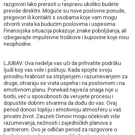
razgovori lako prerasti u raspravu ukoliko budete
previše direktni. Moguće su nove poslovne ponude,
pregovori ili kontakti s osobama koje vam mogu
otvoriti vrata ka budućim poslovima i uspesima.
Finansijska situacija pokazuje znake poboljšanja, ali
izbegavajte impulsivne troškove i kupovine koje nisu
neophodne.
LJUBAV: Ova nedelja vas uči da prihvatite podršku
ljudi koji vas vole i poštuju. Kada spojite svoju
prirodnu hrabrost sa strpljenjem i razumevanjem za
druge, otvaraju se vrata uspeha i na poslovnom i na
emotivnom planu. Ponekad najveća snaga nije u
borbi, već u sposobnosti da verujete procesu i
dopustite dobrim stvarima da dođu do vas. Ovaj
period donosi topliju i emotivniju atmosferu u vaš
privatni život. Zauzeti Ovnovi mogu očekivati više
razumevanja, nežnosti i zajedničkih planova s
partnerom. Ovo je odličan period za razgovore o