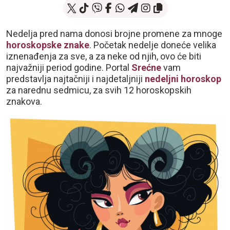
Nedelja pred nama donosi brojne promene za mnoge
horoskopske znake
. Početak nedelje doneće velika
iznenađenja za sve, a za neke od njih, ovo će biti
najvažniji period godine. Portal
Srećne
vam
predstavlja najtačniji i najdetaljniji
nedeljni horoskop
za narednu sedmicu, za svih 12 horoskopskih
znakova.