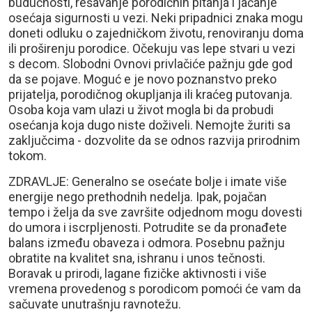
budućnosti, rešavanje porodičnih pitanja i jačanje
osećaja sigurnosti u vezi. Neki pripadnici znaka mogu
doneti odluku o zajedničkom životu, renoviranju doma
ili proširenju porodice. Očekuju vas lepe stvari u vezi
s decom. Slobodni Ovnovi privlačiće pažnju gde god
da se pojave. Moguć e je novo poznanstvo preko
prijatelja, porodičnog okupljanja ili kraćeg putovanja.
Osoba koja vam ulazi u život mogla bi da probudi
osećanja koja dugo niste doživeli. Nemojte žuriti sa
zaključcima - dozvolite da se odnos razvija prirodnim
tokom.
ZDRAVLJE: Generalno se osećate bolje i imate više
energije nego prethodnih nedelja. Ipak, pojačan
tempo i želja da sve završite odjednom mogu dovesti
do umora i iscrpljenosti. Potrudite se da pronađete
balans između obaveza i odmora. Posebnu pažnju
obratite na kvalitet sna, ishranu i unos tečnosti.
Boravak u prirodi, lagane fizičke aktivnosti i više
vremena provedenog s porodicom pomoći će vam da
sačuvate unutrašnju ravnotežu.