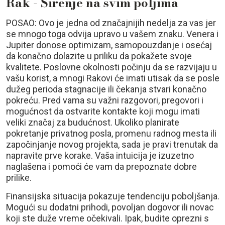
Rak - Širenje na svim poljima
POSAO: Ovo je jedna od značajnijih nedelja za vas jer
se mnogo toga odvija upravo u vašem znaku. Venera i
Jupiter donose optimizam, samopouzdanje i osećaj
da konačno dolazite u priliku da pokažete svoje
kvalitete. Poslovne okolnosti počinju da se razvijaju u
vašu korist, a mnogi Rakovi će imati utisak da se posle
dužeg perioda stagnacije ili čekanja stvari konačno
pokreću. Pred vama su važni razgovori, pregovori i
mogućnost da ostvarite kontakte koji mogu imati
veliki značaj za budućnost. Ukoliko planirate
pokretanje privatnog posla, promenu radnog mesta ili
započinjanje novog projekta, sada je pravi trenutak da
napravite prve korake. Vaša intuicija je izuzetno
naglašena i pomoći će vam da prepoznate dobre
prilike.
Finansijska situacija pokazuje tendenciju poboljšanja.
Mogući su dodatni prihodi, povoljan dogovor ili novac
koji ste duže vreme očekivali. Ipak, budite oprezni s