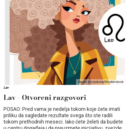
Nadin Koryukova/Shutterstock
Lav
Lav - Otvoreni razgovori
POSAO: Pred vama je nedelja tokom koje ćete imati
priliku da sagledate rezultate svega što ste radili
tokom prethodnih meseci. Iako ćete želeti da budete
u centru događaja i da preuzmete inicijativu, zvezde