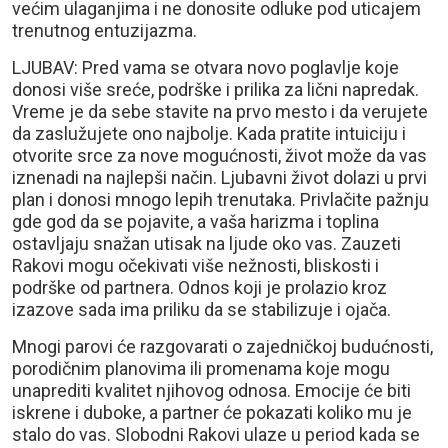
većim ulaganjima i ne donosite odluke pod uticajem
trenutnog entuzijazma.
LJUBAV: Pred vama se otvara novo poglavlje koje
donosi više sreće, podrške i prilika za lični napredak.
Vreme je da sebe stavite na prvo mesto i da verujete
da zaslužujete ono najbolje. Kada pratite intuiciju i
otvorite srce za nove mogućnosti, život može da vas
iznenadi na najlepši način. Ljubavni život dolazi u prvi
plan i donosi mnogo lepih trenutaka. Privlačite pažnju
gde god da se pojavite, a vaša harizma i toplina
ostavljaju snažan utisak na ljude oko vas. Zauzeti
Rakovi mogu očekivati više nežnosti, bliskosti i
podrške od partnera. Odnos koji je prolazio kroz
izazove sada ima priliku da se stabilizuje i ojača.
Mnogi parovi će razgovarati o zajedničkoj budućnosti,
porodičnim planovima ili promenama koje mogu
unaprediti kvalitet njihovog odnosa. Emocije će biti
iskrene i duboke, a partner će pokazati koliko mu je
stalo do vas. Slobodni Rakovi ulaze u period kada se