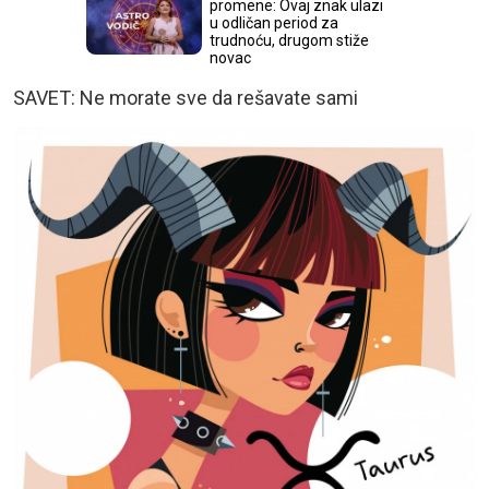
promene: Ovaj znak ulazi
u odličan period za
trudnoću, drugom stiže
novac
SAVET: Ne morate sve da rešavate sami