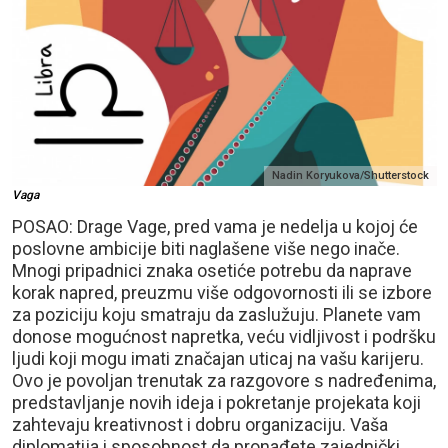
Nadin Koryukova/Shutterstock
Vaga
POSAO: Drage Vage, pred vama je nedelja u kojoj će
poslovne ambicije biti naglašene više nego inače.
Mnogi pripadnici znaka osetiće potrebu da naprave
korak napred, preuzmu više odgovornosti ili se izbore
za poziciju koju smatraju da zaslužuju. Planete vam
donose mogućnost napretka, veću vidljivost i podršku
ljudi koji mogu imati značajan uticaj na vašu karijeru.
Ovo je povoljan trenutak za razgovore s nadređenima,
predstavljanje novih ideja i pokretanje projekata koji
zahtevaju kreativnost i dobru organizaciju. Vaša
diplomatija i sposobnost da pronađete zajednički