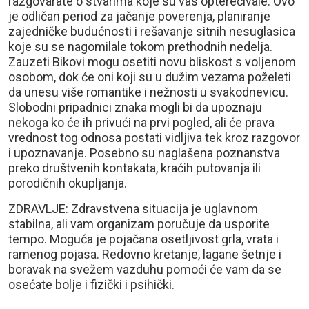
razgovarate o stvarima koje su vas opterećivale. Ovo
je odličan period za jačanje poverenja, planiranje
zajedničke budućnosti i rešavanje sitnih nesuglasica
koje su se nagomilale tokom prethodnih nedelja.
Zauzeti Bikovi mogu osetiti novu bliskost s voljenom
osobom, dok će oni koji su u dužim vezama poželeti
da unesu više romantike i nežnosti u svakodnevicu.
Slobodni pripadnici znaka mogli bi da upoznaju
nekoga ko će ih privući na prvi pogled, ali će prava
vrednost tog odnosa postati vidljiva tek kroz razgovor
i upoznavanje. Posebno su naglašena poznanstva
preko društvenih kontakata, kraćih putovanja ili
porodičnih okupljanja.
ZDRAVLJE: Zdravstvena situacija je uglavnom
stabilna, ali vam organizam poručuje da usporite
tempo. Moguća je pojačana osetljivost grla, vrata i
ramenog pojasa. Redovno kretanje, lagane šetnje i
boravak na svežem vazduhu pomoći će vam da se
osećate bolje i fizički i psihički.